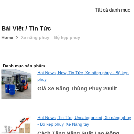
Tất cả danh mục
Bài Viết / Tin Tức
Home
Xe nâng phuy – Bộ kẹp phuy
Danh mục sản phẩm
Hot News,
New,
Tin Tức,
Xe nâng phuy - Bộ kẹp
phuy
Giá Xe Nâng Thùng Phuy 200lit
Hot News,
Tin Tức,
Uncategorized,
Xe nâng phuy
- Bộ kẹp phuy,
Xe Nâng tay
Cách Tăng Năng Suất Lao Động