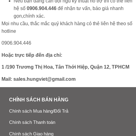
Nếu bạn đang cần đội ngũ kỹ thuật hỗ trợ thì có thể liên
hệ số
0906.904.446
để nhận tư vấn, báo giá nhanh
gọn,chính xác.
Mọi nhu cầu, thắc mắc quý khách hàng có thẻ liên hệ theo số
hotline
0906.904.446
Hoặc trực tiếp đến địa chỉ:
1 /190 Trương Thị Hoa, Tân Thới Hiệp, Quận 12, TPHCM
Mail: sales.hungviet@gmail.com
CHÍNH SÁCH BÁN HÀNG
Chính sách Mua hàng/Đổi Trả
Chính sách Thanh toán
Chính sách Giao hàng