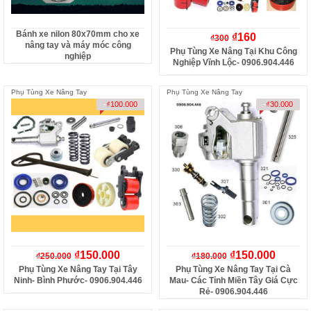
Bánh xe nilon 80x70mm cho xe
₫
160
₫
300
nâng tay và máy móc công
Phụ Tùng Xe Nâng Tại Khu Công
nghiệp
Nghiệp Vĩnh Lộc- 0906.904.446
Phụ Tùng Xe Nâng Tay
Phụ Tùng Xe Nâng Tay
-
₫
100.000
-
₫
30.000
₫
150.000
₫
150.000
₫
250.000
₫
180.000
Phụ Tùng Xe Nâng Tay Tại Tây
Phụ Tùng Xe Nâng Tay Tại Cà
Ninh- Bình Phước- 0906.904.446
Mau- Các Tỉnh Miền Tây Giá Cực
Rẻ- 0906.904.446