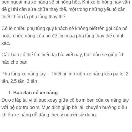
bên ngoài mà xe nâng sẽ bị hỏng hốc. Khi xe bị hỏng hay vấn
đề gì thì cần sửa chữa thay thế, một trong những yếu tố cần
thiết chính là phụ tùng thay thế.
Có lẽ nhiều phụ tùng quý khách sẽ không biết tên gọi của nó
hoặc chức năng của nó để tìm mua phụ tùng thay thế chính
xác.
Các ban có thể tìm hiểu tại bài viết nay, biết đâu sẽ giúp ích
nào cho bạn
Phụ tùng xe nâng tay – Thiết bị linh kiện xe nâng kéo pallet 2
tấn, 2.5 tấn, 3 tấn
Bạc đạn cổ xe nâng
Được lắp tại vị trí trục xoay giữa cổ bơm ben của xe nâng tay
với bệ đợ trụ bơm. Mục đích giúp bẻ lái, chuyển hướng điều
khiển xe nâng dễ dàng theo ý người sử dụng.