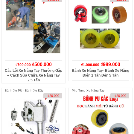
₫
500.000
₫
989.000
₫
700.000
₫
1.000.000
Các Lỗi Xe Nâng Tay Thường Gặp
Bánh Xe Nâng Tay- Bánh Xe Nâng
– Cách Sữa Chữa Xe Nâng Tay
Điện 1 Tấn Đến 5 Tấn
2.5 Tấn
Bánh Xe PU - Bánh Xe Đẩy
Phụ Tùng Xe Nâng Tay
-
₫
20.000
-
₫
20.000