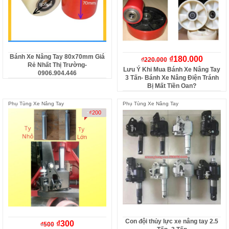
Bánh Xe Nâng Tay 80x70mm Giá
₫
180.000
₫
220.000
Rẻ Nhất Thị Trường-
Lưu Ý Khi Mua Bánh Xe Nâng Tay
0906.904.446
3 Tấn- Bánh Xe Nâng Điện Tránh
Bị Mất Tiền Oan?
Phụ Tùng Xe Nâng Tay
Phụ Tùng Xe Nâng Tay
-
₫
200
Con đội thủy lực xe nâng tay 2.5
₫
300
₫
500