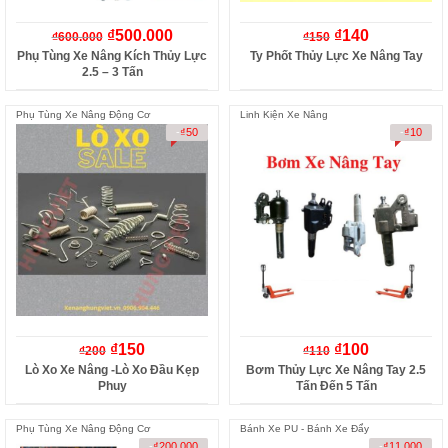
₫
500.000
₫
140
₫
600.000
₫
150
Phụ Tùng Xe Nâng Kích Thủy Lực
Ty Phốt Thủy Lực Xe Nâng Tay
2.5 – 3 Tấn
Phụ Tùng Xe Nâng Động Cơ
Linh Kiện Xe Nâng
-
₫
50
-
₫
10
₫
150
₫
100
₫
200
₫
110
Lò Xo Xe Nâng -Lò Xo Đầu Kẹp
Bơm Thủy Lực Xe Nâng Tay 2.5
Phuy
Tấn Đến 5 Tấn
Phụ Tùng Xe Nâng Động Cơ
Bánh Xe PU - Bánh Xe Đẩy
-
₫
200.000
-
₫
11.000