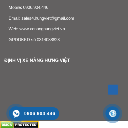
Mobile:
0906.904.446
Email:
sales4.hungviet@gmail.com
Web:
www.xenanghungviet.vn
GPDDKKD số 0314088823
ĐỊNH VỊ XE NÂNG HƯNG VIỆT
0906.904.446