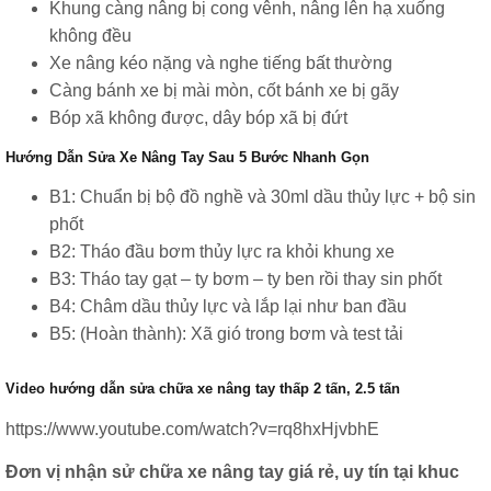
Khung càng nâng bị cong vênh, nâng lên hạ xuống
không đều
Xe nâng kéo nặng và nghe tiếng bất thường
Càng bánh xe bị mài mòn, cốt bánh xe bị gãy
Bóp xã không được, dây bóp xã bị đứt
Hướng Dẫn Sửa Xe Nâng Tay Sau 5 Bước Nhanh Gọn
B1: Chuẩn bị bộ đồ nghề và 30ml dầu thủy lực + bộ sin
phốt
B2: Tháo đầu bơm thủy lực ra khỏi khung xe
B3: Tháo tay gạt – ty bơm – ty ben rồi thay sin phốt
B4: Châm dầu thủy lực và lắp lại như ban đầu
B5: (Hoàn thành): Xã gió trong bơm và test tải
Video hướng dẫn sửa chữa xe nâng tay thấp 2 tấn, 2.5 tấn
https://www.youtube.com/watch?v=rq8hxHjvbhE
Đơn vị nhận sử chữa xe nâng tay giá rẻ, uy tín tại khuc