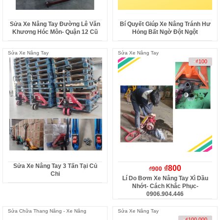
Sửa Xe Nâng Tay Đường Lê Văn
Bí Quyết Giúp Xe Nâng Tránh Hư
Khương Hóc Môn- Quận 12 Cũ
Hỏng Bất Ngờ Đột Ngột
Sửa Xe Nâng Tay
Sửa Xe Nâng Tay
-
₫
100
Sửa Xe Nâng Tay 3 Tấn Tại Củ
₫
800
₫
900
Chi
Lí Do Bơm Xe Nâng Tay Xì Dầu
Nhớt- Cách Khắc Phục-
0906.904.446
Sửa Chữa Thang Nâng - Xe Nâng
Sửa Xe Nâng Tay
-
₫
100.000