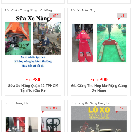
Sửa Chữa Thang Nâng - Xe Nâng
Sửa Xe Nâng Tay
-
₫
10
-
₫
1
₫
80
₫
99
₫
90
₫
100
Sửa Xe Nâng Quận 12 TPHCM
Gia Công Thu Hẹp Mở Rộng Càng
Tận Nơi Giá Rẻ
Xe Nâng
Sửa Xe Nâng Điện
Phụ Tùng Xe Nâng Động Cơ
-
₫
100.000
-
₫
50