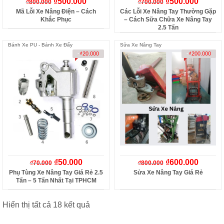
₫
500.000
₫
500.000
₫
800.000
₫
700.000
Mã Lỗi Xe Nâng Điện – Cách
Các Lỗi Xe Nâng Tay Thường Gặp
Khắc Phục
– Cách Sữa Chữa Xe Nâng Tay
2.5 Tấn
Bánh Xe PU - Bánh Xe Đẩy
Sửa Xe Nâng Tay
-
₫
20.000
-
₫
200.000
₫
50.000
₫
600.000
₫
70.000
₫
800.000
Phụ Tùng Xe Nâng Tay Giá Rẻ 2.5
Sửa Xe Nâng Tay Giá Rẻ
Tấn – 5 Tấn Nhất Tại TPHCM
Hiển thị tất cả 18 kết quả