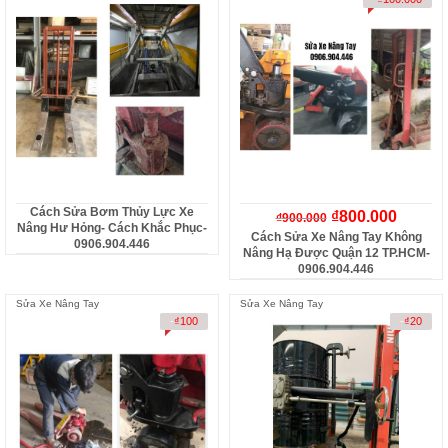
Cách Sửa Bơm Thủy Lực Xe
₫
800.000
₫
900.000
Nâng Hư Hỏng- Cách Khắc Phục-
Cách Sửa Xe Nâng Tay Không
0906.904.446
Nâng Hạ Được Quận 12 TP.HCM-
0906.904.446
Sửa Xe Nâng Tay
Sửa Xe Nâng Tay
-
₫
100
-
₫
20