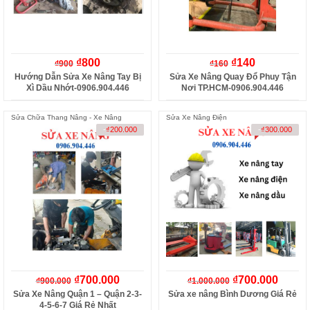
₫
800
₫
140
₫
900
₫
160
Hướng Dẫn Sửa Xe Nâng Tay Bị
Sửa Xe Nâng Quay Đổ Phuy Tận
Xì Dầu Nhớt-0906.904.446
Nơi TP.HCM-0906.904.446
Sửa Chữa Thang Nâng - Xe Nâng
Sửa Xe Nâng Điện
-
₫
200.000
-
₫
300.000
₫
700.000
₫
700.000
₫
900.000
₫
1.000.000
Sửa Xe Nâng Quận 1 – Quận 2-3-
Sửa xe nâng Bình Dương Giá Rẻ
4-5-6-7 Giá Rẻ Nhất