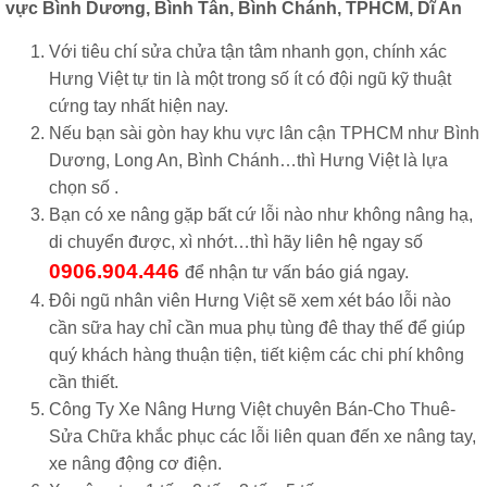
vực Bình Dương, Bình Tân, Bình Chánh, TPHCM, Dĩ An
Với tiêu chí sửa chửa tận tâm nhanh gọn, chính xác
Hưng Việt tự tin là một trong số ít có đội ngũ kỹ thuật
cứng tay nhất hiện nay.
Nếu bạn sài gòn hay khu vực lân cận TPHCM như Bình
Dương, Long An, Bình Chánh…thì Hưng Việt là lựa
chọn số .
Bạn có xe nâng gặp bất cứ lỗi nào như không nâng hạ,
di chuyển được, xì nhớt…thì hãy liên hệ ngay số
0906.904.446
để nhận tư vấn báo giá ngay.
Đôi ngũ nhân viên Hưng Việt sẽ xem xét báo lỗi nào
cần sữa hay chỉ cần mua phụ tùng đê thay thế để giúp
quý khách hàng thuận tiện, tiết kiệm các chi phí không
cần thiết.
Công Ty Xe Nâng Hưng Việt chuyên Bán-Cho Thuê-
Sửa Chữa khắc phục các lỗi liên quan đến xe nâng tay,
xe nâng động cơ điện.