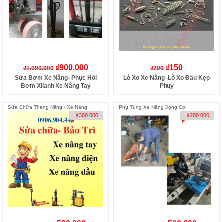
₫
900.000
₫
150
₫
1.000.000
₫
200
Sửa Bơm Xe Nâng- Phục Hồi
Lò Xo Xe Nâng -Lò Xo Đầu Kẹp
Bơm Xilanh Xe Nâng Tay
Phuy
Sửa Chữa Thang Nâng - Xe Nâng
Phụ Tùng Xe Nâng Động Cơ
-
₫
300.000
-
₫
200.000