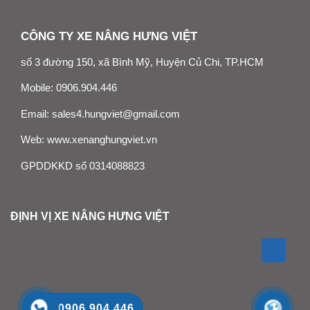
CÔNG TY XE NÂNG HƯNG VIỆT
số 3 đường 150, xã Bình Mỹ, Huyện Củ Chi, TP.HCM
Mobile:
0906.904.446
Email:
sales4.hungviet@gmail.com
Web:
www.xenanghungviet.vn
GPDDKKD số 0314088823
ĐỊNH VỊ XE NÂNG HƯNG VIỆT
0906.904.446