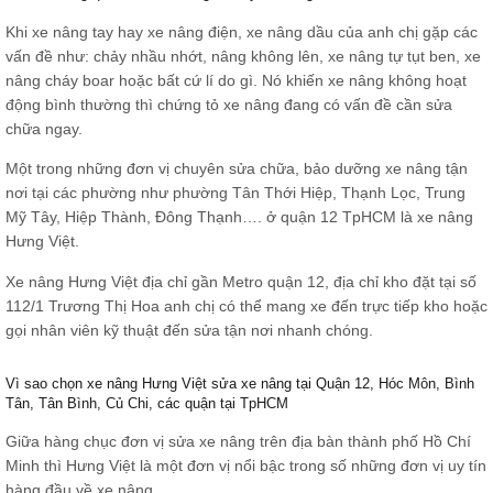
Khi xe nâng tay hay xe nâng điện, xe nâng dầu của anh chị gặp các
vấn đề như: chảy nhầu nhớt, nâng không lên, xe nâng tự tụt ben, xe
nâng cháy boar hoặc bất cứ lí do gì. Nó khiến xe nâng không hoạt
động bình thường thì chứng tỏ xe nâng đang có vấn đề cần sửa
chữa ngay.
Một trong những đơn vị chuyên sửa chữa, bảo dưỡng xe nâng tận
nơi tại các phường như phường Tân Thới Hiệp, Thạnh Lọc, Trung
Mỹ Tây, Hiệp Thành, Đông Thạnh…. ở quận 12 TpHCM là xe nâng
Hưng Việt.
Xe nâng Hưng Việt địa chỉ gần Metro quận 12, địa chỉ kho đặt tại số
112/1 Trương Thị Hoa anh chị có thể mang xe đến trực tiếp kho hoặc
gọi nhân viên kỹ thuật đến sửa tận nơi nhanh chóng.
Vì sao chọn xe nâng Hưng Việt sửa xe nâng tại Quận 12, Hóc Môn, Bình
Tân, Tân Bình, Củ Chi, các quận tại TpHCM
Giữa hàng chục đơn vị sửa xe nâng trên địa bàn thành phố Hồ Chí
Minh thì Hưng Việt là một đơn vị nổi bậc trong số những đơn vị uy tín
hàng đầu về xe nâng.