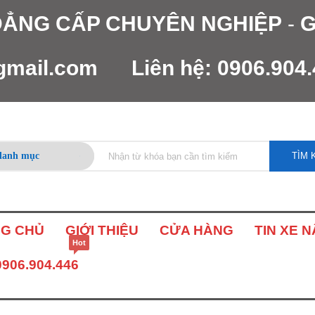
 ĐẲNG CẤP CHUYÊN NGHIỆP
-
G
gmail.com
Liên hệ:
0906.904
TÌM 
G CHỦ
GIỚI THIỆU
CỬA HÀNG
TIN XE 
Hot
0906.904.446