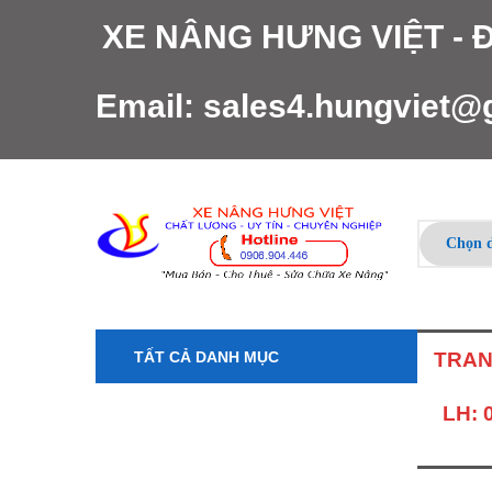
XE NÂNG HƯNG VIỆT -
Email:
sales4.hungviet@
TẤT CẢ DANH MỤC
TRAN
LH: 