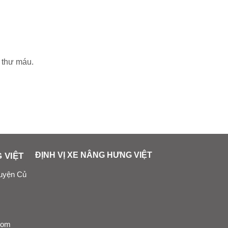
 thư máu.
 VIỆT
ĐỊNH VỊ XE NÂNG HƯNG VIỆT
Huyện Củ
com