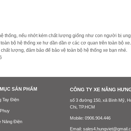
hệ thống, nếu nhớt kém chất lượng giống như con người bị ung
 toàn bộ hệ thống xe hư dần dần ơ các cơ quan trên toàn bộ xe.
 chất lượng, đảm bảo để bảo vệ toàn bộ hệ thống xe bạn nhé.
6
MỤC SẢN PHẨM
CÔNG TY XE NÂNG HƯNG
 Tay Điện
số 3 đường 150, xã Bình Mỹ, 
Chi, TP.HCM
 Phuy
Mobile:
0906.904.446
 Nâng Điện
Email:
sales4.hungviet@gmail.