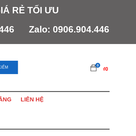
IÁ RẺ TỐI ƯU
.446
Zalo:
0906.904.446
0
KIẾM
₫
0
NÂNG
LIÊN HỆ