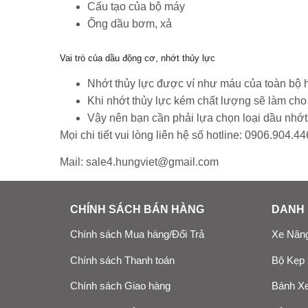
Cấu tạo của bộ máy
Ống dầu bơm, xả
Vai trò của dầu động cơ, nhớt thủy lực
Nhớt thủy lực được ví như máu của toàn bộ 
Khi nhớt thủy lực kém chất lượng sẽ làm cho
Vậy nên bạn cần phải lựa chọn loại dầu nhớt
Mọi chi tiết vui lòng liên hệ số hotline:
0906.904.44
Mail: sale4.hungviet@gmail.com
CHÍNH SÁCH BÁN HÀNG
DANH 
Chính sách Mua hàng/Đổi Trả
Xe Nâng
Chính sách Thanh toán
Bộ Kẹp
Chính sách Giao hàng
Bánh Xe