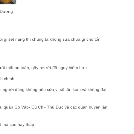
h Dương
ị gỉ sét nặng thì chúng ta không sửa chữa gì cho tốn
t mất an toàn, gây rơi rớt đồ nguy hiểm hơn.
h chính.
uyên người dùng không nên sửa vì sẽ tốn kém và không đạt
tại quận Gò Vấp- Củ Chi- Thủ Đức và các quận huyện lân
thế mà cao hay thấp.