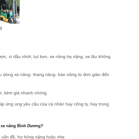
g
c, xì dầu nhớt, tụt ben, xe nâng hạ nặng, xe lâu không
ều dòng xe nâng- thang nâng- bàn nâng từ đơn giản đến
ỗi, kèm giá nhanh chóng.
đáp ứng úng yêu cầu của cá nhân hay công ty, hay trong
a xe nâng Bình Dương?
ặp vấn đề, hư hỏng nặng hoặc nhẹ.