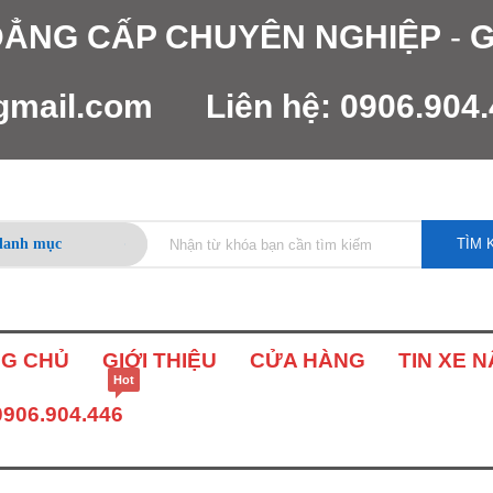
 ĐẲNG CẤP CHUYÊN NGHIỆP
-
G
gmail.com
Liên hệ:
0906.904
TÌM 
G CHỦ
GIỚI THIỆU
CỬA HÀNG
TIN XE 
Hot
0906.904.446