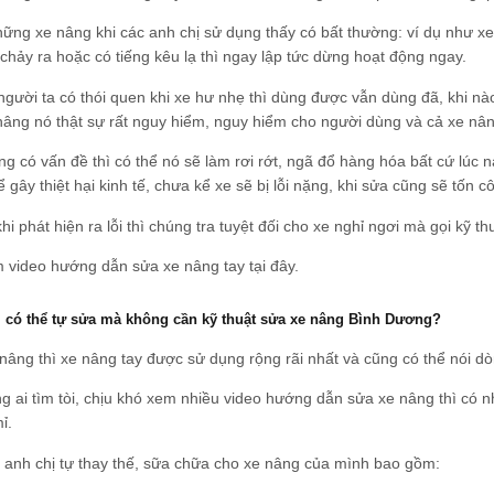
hững xe nâng khi các anh chị sử dụng thấy có bất thường: ví dụ như x
chảy ra hoặc có tiếng kêu lạ thì ngay lập tức dừng hoạt động ngay.
gười ta có thói quen khi xe hư nhẹ thì dùng được vẫn dùng đã, khi 
nâng nó thật sự rất nguy hiểm, nguy hiểm cho người dùng và cả xe nân
ng có vấn đề thì có thể nó sẽ làm rơi rớt, ngã đổ hàng hóa bất cứ lúc 
ể gây thiệt hại kinh tế, chưa kể xe sẽ bị lỗi nặng, khi sửa cũng sẽ tốn c
hi phát hiện ra lỗi thì chúng tra tuyệt đối cho xe nghỉ ngơi mà gọi kỹ 
 video hướng dẫn sửa xe nâng tay
tại đây
.
 có thể tự sửa mà không cần kỹ thuật sửa xe nâng Bình Dương?
nâng thì xe nâng tay được sử dụng rộng rãi nhất và cũng có thể nói d
 ai tìm tòi, chịu khó xem nhiều video hướng dẫn sửa xe nâng thì có nh
ỉ.
 anh chị tự thay thế, sữa chữa cho xe nâng của mình bao gồm: