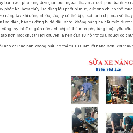
y bánh xe, phụ tùng đơn giản bên ngoài: thay má, cốt, phe, bánh xe n
y phốt: khi bơm thủy lực dùng lâu phốt bị mục, đứt anh chị có thể mua 
xe nâng tay:khi dùng nhiều, lâu, ty có thể bị gỉ sét: anh chị mua về tha
nâng điện, bán tự động bị đổ dầu nhớt, không nâng hạ hết mức được:
e nâng tay thì đơn giản nên anh chị có thể mua phụ tùng hoặc yêu cầu
tạp hơn một chút thì lời khuyên là nên cần sự hỗ trợ của người có ch
lỗi anh chị các bạn không hiểu có thể tự sữa làm lỗi nặng hơn, khi thay