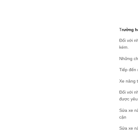
T
rường hợ
Đối với n
kém.
Những chi
Tiếp đến 
Xe nâng t
Đối với n
được yêu
Sửa xe nâ
cận
Sửa xe nâ