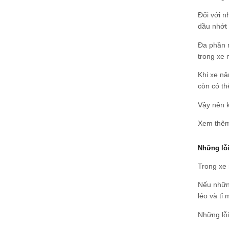
Đối với n
dầu nhớt 
Đa phần n
trong xe 
Khi xe nâ
còn có th
Vậy nên k
Xem thêm
Những lỗi
Trong xe 
Nếu những
léo và tỉ m
Những lỗi