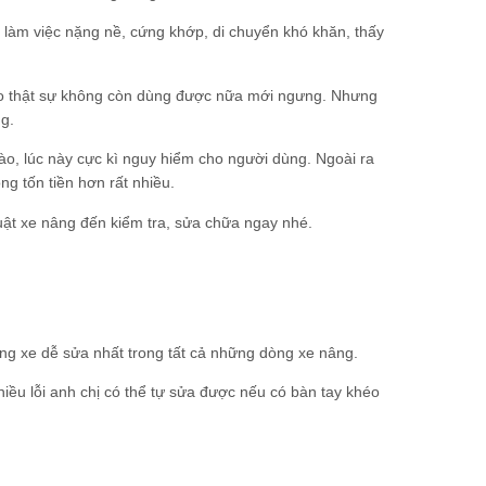
e làm việc nặng nề, cứng khớp, di chuyển khó khăn, thấy
nào thật sự không còn dùng được nữa mới ngưng. Nhưng
g.
nào, lúc này cực kì nguy hiểm cho người dùng. Ngoài ra
ông tốn tiền hơn rất nhiều.
thuật xe nâng đến kiểm tra, sửa chữa ngay nhé.
òng xe dễ sửa nhất trong tất cả những dòng xe nâng.
iều lỗi anh chị có thể tự sửa được nếu có bàn tay khéo