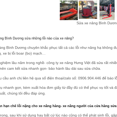
Sửa xe nâng Bình Dươn
ng Bình Dương sửa những lỗi nào của xe nâng?
ng Bình Dương chuyên khắc phục tất cả các lỗi như nâng hạ không đượ
, xe bị lỗi boar (bo) mạch…
nghiệm lâu năm trong nghề- công ty xe nâng Hưng Việt đã sửa rất nhi
 nên cam kết sửa nhanh gọn- bảo hành lâu dài sau sửa chữa.
u cầu anh chị liên hệ qua số điện thoại/zalo số: 0906.904.446 để báo l
vụ nhanh gọn, kèm xuất hóa đơn giấy từ đầy đủ có thể phục vụ tốt và 
uất, chúng tôi đều đáp ứng.
n hạn chế lỗi nặng cho xe nâng hàng- xe nâng người của cửa hàng sử
rong, sau khi sử dụng hay bất cứ lúc nào cũng có thể phát sinh lỗi, g