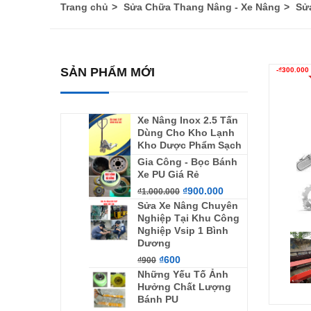
Trang chủ
Sửa Chữa Thang Nâng - Xe Nâng
Sử
SẢN PHẨM MỚI
-
₫
300.000
Xe Nâng Inox 2.5 Tấn
Dùng Cho Kho Lạnh
Kho Dược Phẩm Sạch
Gia Công - Bọc Bánh
Xe PU Giá Rẻ
₫
900.000
₫
1.000.000
Sửa Xe Nâng Chuyên
Nghiệp Tại Khu Công
Nghiệp Vsip 1 Bình
Dương
₫
600
₫
900
Những Yếu Tố Ảnh
Hưởng Chất Lượng
Bánh PU