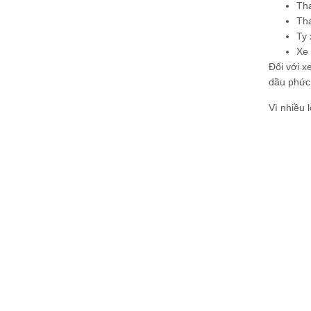
Tha
Tha
Ty 
Xe 
Đối với x
dầu phức 
Vì nhiều 