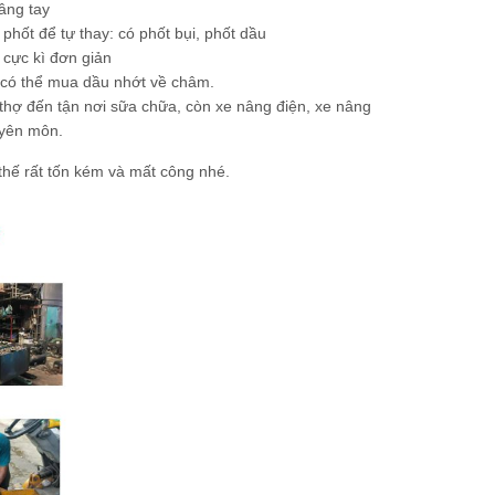
âng tay
phốt để tự thay: có phốt bụi, phốt dầu
y cực kì đơn giản
 có thể mua dầu nhớt về châm.
 thợ đến tận nơi sữa chữa, còn xe nâng điện, xe nâng
uyên môn.
 thế rất tốn kém và mất công nhé.