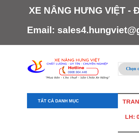
XE NÂNG HƯNG VIỆT -
Email:
sales4.hungviet@
TẤT CẢ DANH MỤC
TRAN
LH: 