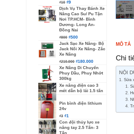
₫
9
₫
10
Dịch Vụ Thay Bánh Xe
Nâng Cao Su/ Pu Tận
Nơi TP.HCM- Bình
Dương- Long An-
Đồng Nai
₫
500
₫
800
Jack Sạc Xe Nâng- Bộ
MÔ TẢ
Jack Nối Xe Nâng- Zắc
Xe Nâng
Chi t
₫
180.000
₫
210.000
Xe Nâng Di Chuyển
NỘI D
Phuy Dầu, Phuy Nhớt
300kg
Sửa 
Xe nâng điện cao 3
S
mét dẫn bộ lái 1.5 tấn
H
N
Pin bình điện lithium
T
24v
₫
1
₫
3
Con đội thủy lực xe
nâng tay 2.5 Tấn- 3
Tấn