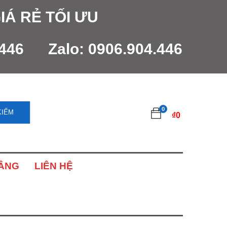
IÁ RẺ TỐI ƯU
.446
Zalo:
0906.904.446
0
KIẾM
₫
0
NÂNG
LIÊN HỆ