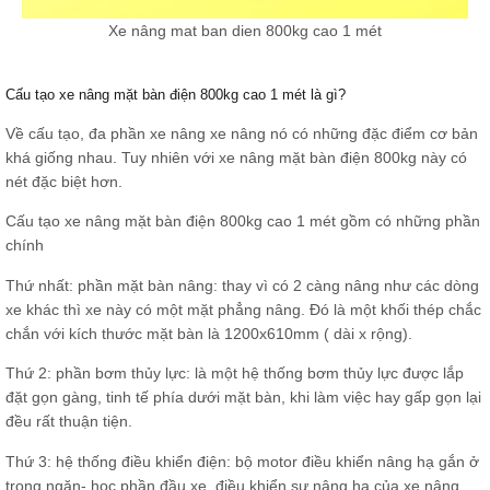
Xe nâng mat ban dien 800kg cao 1 mét
Cấu tạo xe nâng mặt bàn điện 800kg cao 1 mét là gì?
Về cấu tạo, đa phần xe nâng xe nâng nó có những đặc điểm cơ bản
khá giống nhau. Tuy nhiên với xe nâng mặt bàn điện 800kg này có
nét đặc biệt hơn.
Cấu tạo xe nâng mặt bàn điện 800kg cao 1 mét gồm có những phần
chính
Thứ nhất: phần mặt bàn nâng: thay vì có 2 càng nâng như các dòng
xe khác thì xe này có một mặt phẳng nâng. Đó là một khối thép chắc
chắn với kích thước mặt bàn là 1200x610mm ( dài x rộng).
Thứ 2: phần bơm thủy lực: là một hệ thống bơm thủy lực được lắp
đặt gọn gàng, tinh tế phía dưới mặt bàn, khi làm việc hay gấp gọn lại
đều rất thuận tiện.
Thứ 3: hệ thống điều khiển điện: bộ motor điều khiển nâng hạ gắn ở
trong ngăn- học phần đầu xe, điều khiển sự nâng hạ của xe nâng.