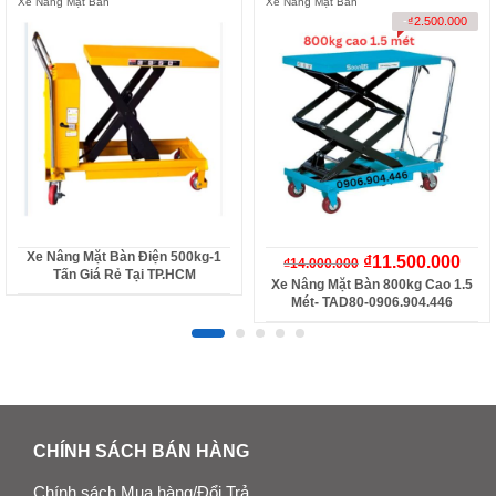
Xe Nâng Mặt Bàn
Xe Nâng Mặt Bàn
-
₫
2.500.000
Xe Nâng Mặt Bàn Điện 500kg-1
₫
11.500.000
₫
14.000.000
Tấn Giá Rẻ Tại TP.HCM
Xe Nâng Mặt Bàn 800kg Cao 1.5
Mét- TAD80-0906.904.446
CHÍNH SÁCH BÁN HÀNG
Chính sách Mua hàng/Đổi Trả