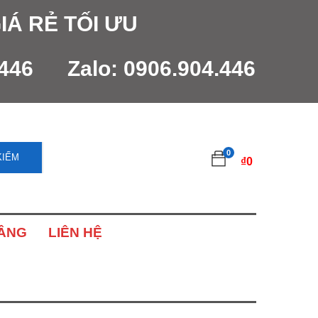
IÁ RẺ TỐI ƯU
.446
Zalo:
0906.904.446
0
KIẾM
₫
0
NÂNG
LIÊN HỆ