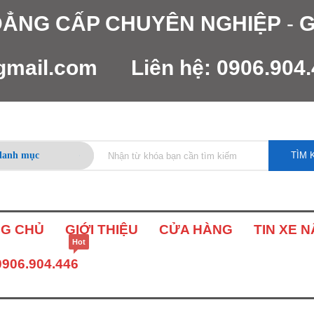
 ĐẲNG CẤP CHUYÊN NGHIỆP
-
G
gmail.com
Liên hệ:
0906.904
TÌM 
G CHỦ
GIỚI THIỆU
CỬA HÀNG
TIN XE 
Hot
0906.904.446