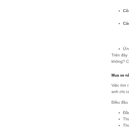
Cô
Cá
Ứng
Trên đây 
không? Có
Mua xe nâ
Việc tìm 
anh chị c
Điều đầu 
Đầu
Thứ
Thứ