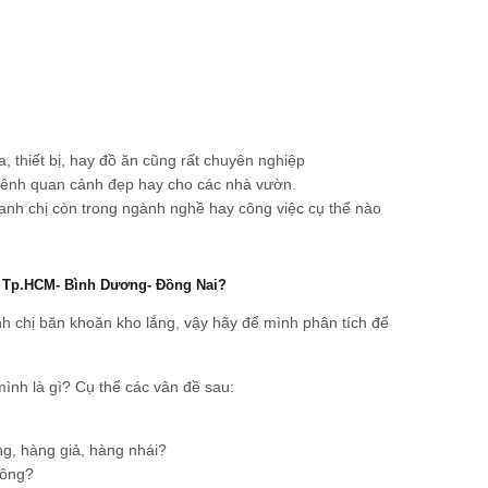
, thiết bị, hay đồ ăn cũng rất chuyên nghiệp
kênh quan cảnh đẹp hay cho các nhà vườn.
anh chị còn trong ngành nghề hay công việc cụ thể nào
tại Tp.HCM- Bình Dương- Đồng Nai?
nh chị băn khoăn kho lắng, vậy hãy để mình phân tích để
mình là gì? Cụ thể các vân đề sau:
ng, hàng giả, hàng nhái?
hông?