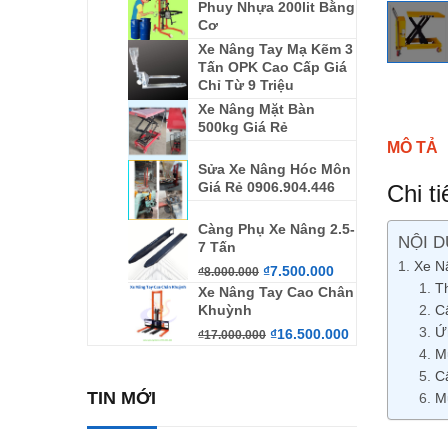
Phuy Nhựa 200lit Bằng
Cơ
Xe Nâng Tay Mạ Kẽm 3
Tấn OPK Cao Cấp Giá
Chỉ Từ 9 Triệu
Xe Nâng Mặt Bàn
500kg Giá Rẻ
MÔ TẢ
Sửa Xe Nâng Hóc Môn
Giá Rẻ 0906.904.446
Chi t
Càng Phụ Xe Nâng 2.5-
NỘI D
7 Tấn
Xe N
₫
7.500.000
₫
8.000.000
T
Xe Nâng Tay Cao Chân
Khuỳnh
C
Ứ
₫
16.500.000
₫
17.000.000
M
C
TIN MỚI
M