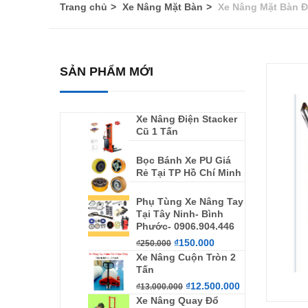
Trang chủ
Xe Nâng Mặt Bàn
Xe Nâng Mặt Bàn Đ
SẢN PHẨM MỚI
Xe Nâng Điện Stacker
Cũ 1 Tấn
Bọc Bánh Xe PU Giá
Rẻ Tại TP Hồ Chí Minh
Phụ Tùng Xe Nâng Tay
Tại Tây Ninh- Bình
Phước- 0906.904.446
₫
150.000
₫
250.000
Xe Nâng Cuộn Tròn 2
Tấn
₫
12.500.000
₫
13.000.000
Xe Nâng Quay Đổ