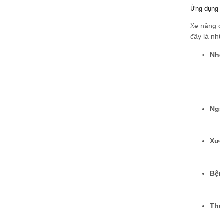
Ứng dụng 
Xe nâng c
đây là nh
Nh
Ngà
Xư
Bệ
Th