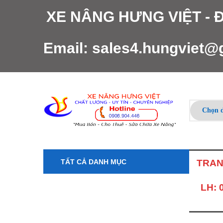
XE NÂNG HƯNG VIỆT -
Email:
sales4.hungviet@
TẤT CẢ DANH MỤC
TRAN
LH: 