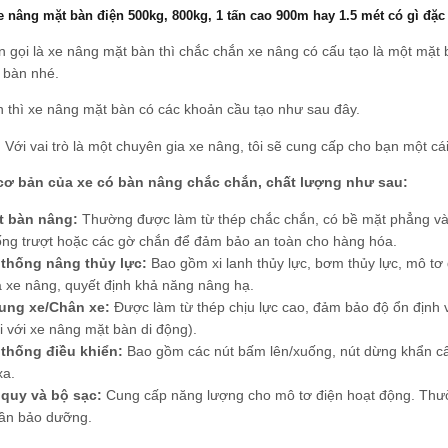
e nâng mặt bàn điện 500kg, 800kg, 1 tấn cao 900m hay 1.5 mét có gì đặc
ên gọi là xe nâng mặt bàn thì chắc chắn xe nâng có cấu tạo là một mặt
 bàn nhé.
 thì xe nâng mặt bàn có các khoản cầu tạo như sau đây.
! Với vai trò là một chuyên gia xe nâng, tôi sẽ cung cấp cho bạn một c
cơ bản của xe có bàn nâng chắc chắn, chất lượng như sau:
t bàn nâng:
Thường được làm từ thép chắc chắn, có bề mặt phẳng và rộ
ng trượt hoặc các gờ chắn để đảm bảo an toàn cho hàng hóa.
 thống nâng thủy lực:
Bao gồm xi lanh thủy lực, bơm thủy lực, mô tơ đ
 xe nâng, quyết định khả năng nâng hạ.
ung xe/Chân xe:
Được làm từ thép chịu lực cao, đảm bảo độ ổn định v
i với xe nâng mặt bàn di động).
 thống điều khiển:
Bao gồm các nút bấm lên/xuống, nút dừng khẩn cấp 
xa.
 quy và bộ sạc:
Cung cấp năng lượng cho mô tơ điện hoạt động. Thường
cần bảo dưỡng.