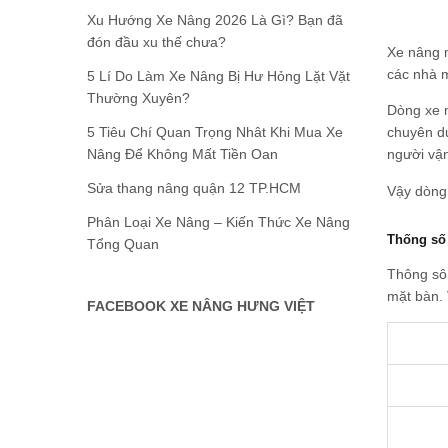
Xu Hướng Xe Nâng 2026 Là Gì? Bạn đã
đón đầu xu thế chưa?
Xe nâng m
các nhà 
5 Lí Do Làm Xe Nâng Bị Hư Hỏng Lặt Vặt
Thường Xuyên?
Dòng xe m
5 Tiêu Chí Quan Trọng Nhât Khi Mua Xe
chuyên dụ
Nâng Để Không Mất Tiền Oan
người vận
Sửa thang nâng quận 12 TP.HCM
Vậy dòng 
Phân Loại Xe Nâng – Kiến Thức Xe Nâng
Thống số 
Tổng Quan
Thông sô 
mặt bàn. 
FACEBOOK XE NÂNG HƯNG VIỆT