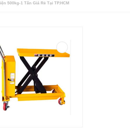
iện 500kg-1 Tấn Giá Rẻ Tại TP.HCM