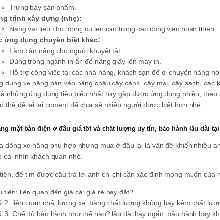
Trưng bày sản phẩm.
ng trình xây dựng (nhẹ):
Nâng vật liệu nhỏ, công cụ lên cao trong các công việc hoàn thiện.
c ứng dụng chuyên biệt khác:
Làm bàn nâng cho người khuyết tật.
Dùng trong ngành in ấn để nâng giấy lên máy in.
Hỗ trợ công việc tại các nhà hàng, khách sạn để di chuyển hàng hóa
 dụng xe nâng bàn vào nâng chậu cây cảnh, cây mai, cây sanh, các 
là những ứng dụng tiêu biểu nhất hay gặp được ứng dụng nhiều, theo 
 thể để lại lại coment để chia sẻ nhiều người được biết hơn nhé.
ng mặt bàn điện ở đâu giá tốt và chất lượng uy tín, bảo hành lâu dài 
ra dòng xe nâng phù hợp nhưng mua ở đâu lại là vân đề khiến nhiều a
ó cái nhìn khách quan nhé.
tiên, để tìm được câu trả lời anh chị chỉ cần xác định mong muốn của 
 tiên: liên quan đến giá cả: giá rẻ hay đắt?
 2: liên quan chất lượng xe: hàng chất lượng không hay kém chất lượ
 3: Chế độ bảo hành như thế nào? lâu dài hay ngắn, bảo hành hay k