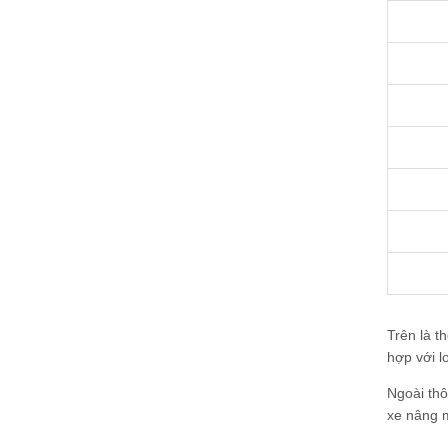
Trên là t
hợp với l
Ngoài thô
xe nâng 