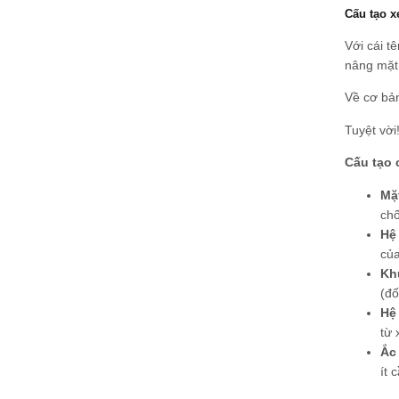
Cấu tạo x
Với cái t
nâng mặt
Về cơ bản
Tuyệt vời
Cấu tạo 
Mặ
chố
Hệ
của
Kh
(đố
Hệ
từ 
Ắc
ít 