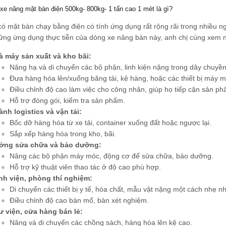
xe nâng mặt bàn điện 500kg- 800kg- 1 tấn cao 1 mét là gì?
ó mặt bàn chạy bằng điện có tính ứng dụng rất rộng rãi trong nhiều 
ững ứng dụng thực tiễn của dòng xe nâng bàn này, anh chị cùng xem 
à máy sản xuất và kho bãi:
Nâng hạ và di chuyển các bộ phận, linh kiện nặng trong dây chuyền
Đưa hàng hóa lên/xuống băng tải, kệ hàng, hoặc các thiết bị máy 
Điều chỉnh độ cao làm việc cho công nhân, giúp họ tiếp cận sản p
Hỗ trợ đóng gói, kiểm tra sản phẩm.
nh logistics và vận tải:
Bốc dỡ hàng hóa từ xe tải, container xuống đất hoặc ngược lại.
Sắp xếp hàng hóa trong kho, bãi.
ởng sửa chữa và bảo dưỡng:
Nâng các bộ phận máy móc, động cơ để sửa chữa, bảo dưỡng.
Hỗ trợ kỹ thuật viên thao tác ở độ cao phù hợp.
nh viện, phòng thí nghiệm:
Di chuyển các thiết bị y tế, hóa chất, mẫu vật nặng một cách nhẹ n
Điều chỉnh độ cao bàn mổ, bàn xét nghiệm.
ư viện, cửa hàng bán lẻ:
Nâng và di chuyển các chồng sách, hàng hóa lên kệ cao.