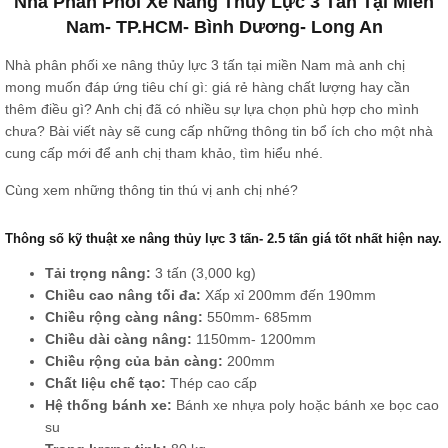
Nhà Phân Phối Xe Nâng Thủy Lực 3 Tấn Tại Miền
Nam- TP.HCM- Bình Dương- Long An
Nhà phân phối xe nâng thủy lực 3 tấn tại miền Nam mà anh chị
mong muốn đáp ứng tiêu chí gì: giá rẻ hàng chất lượng hay cần
thêm điều gì? Anh chị đã có nhiều sự lựa chọn phù hợp cho mình
chưa? Bài viết này sẽ cung cấp những thông tin bổ ích cho một nhà
cung cấp mới để anh chị tham khảo, tìm hiểu nhé.
Cùng xem những thông tin thú vị anh chị nhé?
Thông số kỹ thuật xe nâng thủy lực 3 tấn- 2.5 tấn giá tốt nhất hiện nay.
Tải trọng nâng:
3 tấn (3,000 kg)
Chiều cao nâng tối đa:
Xấp xỉ 200mm đến 190mm
Chiều rộng càng nâng:
550mm- 685mm
Chiều dài càng nâng:
1150mm- 1200mm
Chiều rộng của bản càng:
200mm
Chất liệu chế tạo:
Thép cao cấp
Hệ thống bánh xe:
Bánh xe nhựa poly hoặc bánh xe bọc cao
su