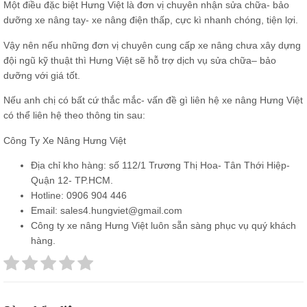
Một điều đặc biệt Hưng Việt là đơn vị chuyên nhận sửa chữa- bảo
dưỡng xe nâng tay- xe nâng điện thấp, cực kì nhanh chóng, tiện lợi.
Vậy nên nếu những đơn vị chuyên cung cấp xe nâng chưa xây dựng
đội ngũ kỹ thuật thì Hưng Việt sẽ hỗ trợ dịch vụ
sửa chữa
– bảo
dưỡng với giá tốt.
Nếu anh chị có bất cứ thắc mắc- vấn đề gì liên hệ xe nâng Hưng Việt
có thể liên hệ theo thông tin sau:
Công Ty Xe Nâng Hưng Việt
Địa chỉ kho hàng: số 112/1 Trương Thị Hoa- Tân Thới Hiệp-
Quận 12- TP.HCM.
Hotline: 0906 904 446
Email: sales4.hungviet@gmail.com
Công ty xe nâng Hưng Việt luôn sẵn sàng phục vụ quý khách
hàng.