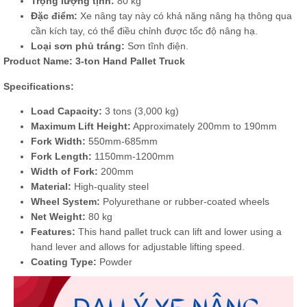
Trọng lượng tịnh:
80 kg
Đặc điểm:
Xe nâng tay này có khả năng nâng hạ thông qua
cần kích tay, có thể điều chỉnh được tốc độ nâng hạ.
Loại sơn phủ tráng:
Sơn tĩnh điện.
Product Name: 3-ton Hand Pallet Truck
Specifications:
Load Capacity:
3 tons (3,000 kg)
Maximum Lift Height:
Approximately 200mm to 190mm
Fork Width:
550mm-685mm
Fork Length:
1150mm-1200mm
Width of Fork:
200mm
Material:
High-quality steel
Wheel System:
Polyurethane or rubber-coated wheels
Net Weight:
80 kg
Features:
This hand pallet truck can lift and lower using a
hand lever and allows for adjustable lifting speed.
Coating Type:
Powder