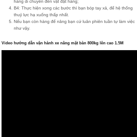
hàng di chuyển đến vật đặt hàng;
B4: Thực hiện xong các bước thì bạn bóp tay xả, để hệ thống
thuỷ lực hạ xuống thấp nhất.
Nếu bạn còn hàng để nâng bạn cứ luân phiên tuần tự làm việc
như vậy.
Video hướng dẫn vận hành xe nâng mặt bàn 800kg lên cao 1.5M