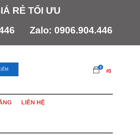
IÁ RẺ TỐI ƯU
.446
Zalo:
0906.904.446
0
KIẾM
₫
0
NÂNG
LIÊN HỆ