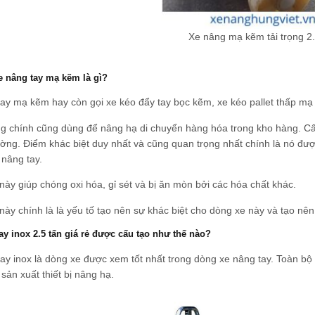
Xe nâng mạ kẽm tải trọng 2.
e nâng tay mạ kẽm là gì?
ay mạ kẽm hay còn gọi xe kéo đẩy tay bọc kẽm, xe kéo pallet thấp mạ
g chính cũng dùng để nâng hạ di chuyển hàng hóa trong kho hàng. Cấ
ờng. Điểm khác biệt duy nhất và cũng quan trọng nhất chính là nó đ
nâng tay.
ày giúp chóng oxi hóa, gỉ sét và bị ăn mòn bởi các hóa chất khác.
ày chính là là yếu tố tạo nên sự khác biệt cho dòng xe này và tạo nên g
ay inox 2.5 tấn giá rẻ được cấu tạo như thế nào?
ay inox là dòng xe được xem tốt nhất trong dòng xe nâng tay. Toàn b
sản xuất thiết bị nâng hạ.