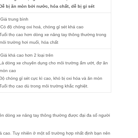
Dễ bị ăn mòn bởi nước, hóa chất, dễ bị gỉ sét
Giá trung bình
Có độ chóng oxi hoá, chóng gỉ sét khá cao
Tuổi thọ cao hơn dòng xe nâng tay thông thường trong
môi trường hơi muối, hóa chất
Giá khá cao hơn 2 loại trên
Là dòng xe chuyên dụng cho môi trường ẩm ướt, đợ ăn
mòn cao
Độ chóng gỉ sét cực kì cao, khó bị oxi hóa và ăn mòn
Tuổi thọ cao dù trong môi trường khắc nghiệt.
 nên dòng xe nâng tay thông thường được đại đa số người
há cao. Tuy nhiên ở một số trường hợp nhất định bạn nên