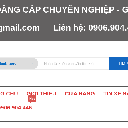
 ĐẲNG CẤP CHUYÊN NGHIỆP
-
G
gmail.com
Liên hệ:
0906.904
TÌM 
G CHỦ
GIỚI THIỆU
CỬA HÀNG
TIN XE 
Hot
0906.904.446