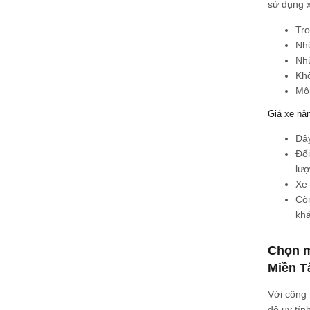
sử dụng x
Tro
Nhữ
Nhữ
Khô
Môi
Giá xe nân
Đây
Đối
lượ
Xe 
Còn
khá
Chọn m
Miền 
Với công 
độ uy tín