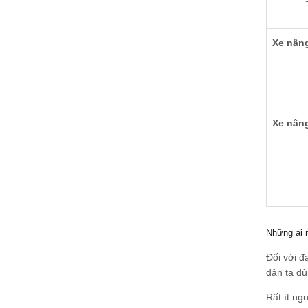
Xe nâng
Xe nâng
Những ai n
Đối với đ
dân ta dù
Rất ít ng