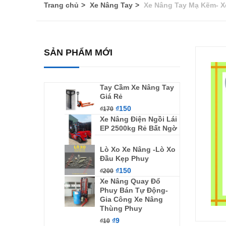
Trang chủ
Xe Nâng Tay
Xe Nâng Tay Mạ Kẽm- Xe
SẢN PHẨM MỚI
Tay Cầm Xe Nâng Tay
Giá Rẻ
₫
150
₫
170
Xe Nâng Điện Ngồi Lái
EP 2500kg Rẻ Bất Ngờ
Lò Xo Xe Nâng -Lò Xo
Đầu Kẹp Phuy
₫
150
₫
200
Xe Nâng Quay Đổ
Phuy Bán Tự Động-
Gia Công Xe Nâng
Thùng Phuy
₫
9
₫
10