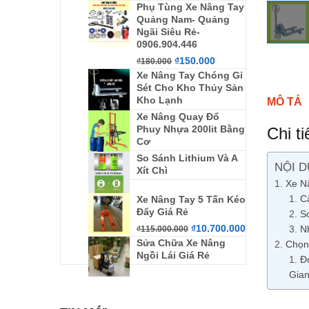
Phụ Tùng Xe Nâng Tay
Quảng Nam- Quảng
Ngãi Siêu Rẻ-
0906.904.446
₫
150.000
₫
180.000
Xe Nâng Tay Chóng Gỉ
Sét Cho Kho Thủy Sản
Kho Lạnh
MÔ TẢ
Xe Nâng Quay Đổ
Phuy Nhựa 200lit Bằng
Chi t
Cơ
So Sánh Lithium Và A
NỘI D
Xít Chì
Xe N
C
Xe Nâng Tay 5 Tấn Kéo
Đẩy Giá Rẻ
S
₫
10.700.000
N
₫
115.000.000
Sửa Chữa Xe Nâng
Chọn
Ngồi Lái Giá Rẻ
Đ
Gian