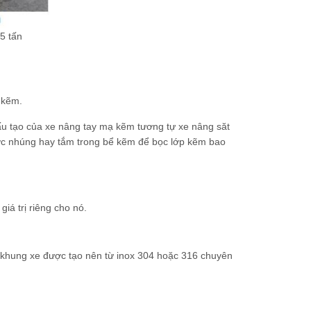
5 tấn
 kẽm.
u tạo của xe nâng tay mạ kẽm tương tự xe nâng săt
ược nhúng hay tắm trong bể kẽm để bọc lớp kẽm bao
iá trị riêng cho nó.
ộ khung xe được tạo nên từ inox 304 hoặc 316 chuyên