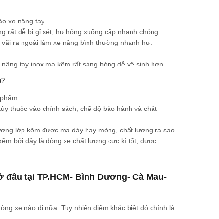
ào xe nâng tay
g rất dễ bị gỉ sét, hư hỏng xuống cấp nhanh chóng
i vãi ra ngoài làm xe nâng bình thường nhanh hư.
 nâng tay inox mạ kẽm rất sáng bóng dễ vệ sinh hơn.
u?
 phẩm.
 tùy thuộc vào chính sách, chế độ bảo hành và chất
lượng lớp kẽm được mạ dày hay mỏng, chất lượng ra sao.
kẽm bởi đây là dòng xe chất lượng cực kì tốt, được
 ở đâu tại TP.HCM- Bình Dương- Cà Mau-
dòng xe nào đi nữa. Tuy nhiên điểm khác biệt đó chính là