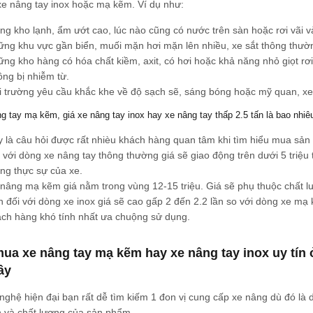
e nâng tay inox hoặc mạ kẽm. Ví dụ như:
ng kho lạnh, ẩm ướt cao, lúc nào cũng có nước trên sàn hoặc rơi vãi v
ng khu vực gần biển, muối mặn hơi mặn lên nhiều, xe sắt thông thườn
ng kho hàng có hóa chất kiềm, axit, có hơi hoặc khả năng nhỏ giọt rơ
ng bị nhiễm từ.
 trường yêu cầu khắc khe về độ sạch sẽ, sáng bóng hoặc mỹ quan, xe
g tay mạ kẽm, giá xe nâng tay inox hay xe nâng tay thấp 2.5 tấn là bao nhiê
 là câu hỏi được rất nhièu khách hàng quan tâm khi tìm hiểu mua sản
 với dòng xe nâng tay thông thường giá sẽ giao động trên dưới 5 triệu
ng thực sự của xe.
nâng mạ kẽm giá nằm trong vùng 12-15 triệu. Giá sẽ phụ thuộc chất 
 đối với dòng xe inox giá sẽ cao gấp 2 đến 2.2 lần so với dòng xe mạ 
ch hàng khó tính nhất ưa chuộng sử dụng.
ua xe nâng tay mạ kẽm hay xe nâng tay inox uy tín
Tây
nghệ hiện đại bạn rất dễ tìm kiếm 1 đon vị cung cấp xe nâng dù đó là 
h và chất lượng của sản phẩm.