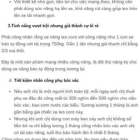
Với thiết kế nhỏ gọn, tiện lợi cho việc mang theo, không cần
phải dùng sức nâng hạ lên xe, khả năng rút càng giúp leo trèo
lên xe tải nhanh gọn.
3.Tính năng vượt trội nhưng giá thành cự kì rẻ
Phải công nhận rằng xe nâng leo cont với công năng như 1 con se
bán tự động với tải trọng 750kg. Gần 1 tấn nhưng giá thanh chỉ bằng
2/3 mà thôi.
Đây là một sản phảm mang nhiều công năng, là đối thủ nặng ký cho
dòng xe nâng bán tự động trong tương lai.
Tiết kiệm nhân công phụ bóc vác
Nêu anh chị là một người tính toán kỹ, mỗi ngày anh chị thuê
phụ xe đâu đó cũng mất từ 300 nghìn đến 500 nghìn cho việc
bóc vác, bao cơm nước các kiểu. Sương sương 1 tháng là anh
gần bằng giá chiếc xe leo cont này.
Nhưng khi anh chị dùng con máy keo này anh chị không số
tiền bỏ ra chỉ bằng lương 1 tháng công nhân bóc vác anh chị
có tài sản riêng, tuổi thọ bảo hành lên ít nhất 6 tháng.
Cống năng sử dụng lên đến vài năm trời, lâu hơn nếu được bảo