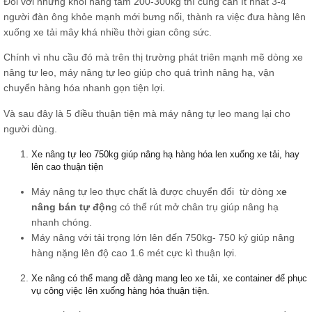
Đói với những khối hàng tầm 200-300kg thì cũng cần ít nhất 3-4
người đàn ông khỏe mạnh mới bưng nổi, thành ra việc đưa hàng lên
xuống xe tải mây khá nhiều thời gian công sức.
Chính vì nhu cầu đó mà trên thị trường phát triên mạnh mẽ dòng xe
nâng tư leo, máy nâng tự leo giúp cho quá trình nâng hạ, vận
chuyển hàng hóa nhanh gọn tiện lợi.
Và sau đây là 5 điều thuận tiện mà máy nâng tự leo mang lại cho
người dùng.
Xe nâng tự leo 750kg giúp nâng hạ hàng hóa len xuống xe tải, hay
lên cao thuận tiện
Máy nâng tự leo thực chất là được chuyển đổi từ dòng x
e
nâng bán tự độn
g có thể rút mở chân trụ giúp nâng hạ
nhanh chóng.
Máy nâng với tải trọng lớn lên đến 750kg- 750 ký giúp nâng
hàng nặng lên độ cao 1.6 mét cực kì thuận lợi.
Xe nâng có thể mang dễ dàng mang leo xe tải, xe container để phục
vụ công việc lên xuống hàng hóa thuận tiện.