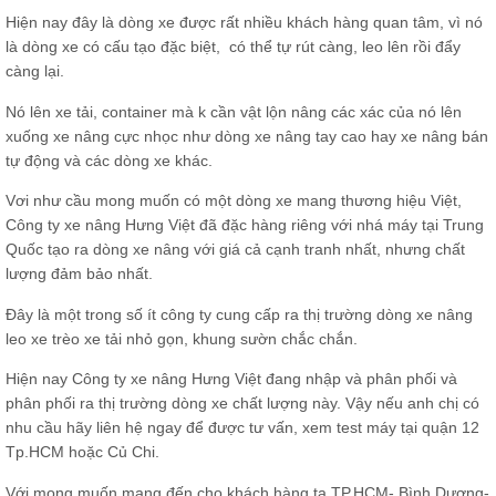
Hiện nay đây là dòng xe được rất nhiều khách hàng quan tâm, vì nó
là dòng xe có cấu tạo đặc biệt, có thể tự rút càng, leo lên rồi đẩy
càng lại.
Nó lên xe tải, container mà k cần vật lộn nâng các xác của nó lên
xuống xe nâng cực nhọc như dòng xe nâng tay cao hay xe nâng bán
tự động và các dòng xe khác.
Vơi như cầu mong muốn có một dòng xe mang thương hiệu Việt,
Công ty xe nâng Hưng Việt đã đặc hàng riêng với nhá máy tại Trung
Quốc tạo ra dòng xe nâng với giá cả cạnh tranh nhất, nhưng chất
lượng đảm bảo nhất.
Đây là một trong số ít công ty cung cấp ra thị trường dòng xe nâng
leo xe trèo xe tải nhỏ gọn, khung sườn chắc chắn.
Hiện nay Công ty xe nâng Hưng Việt đang nhập và phân phối và
phân phối ra thị trường dòng xe chất lượng này. Vậy nếu anh chị có
nhu cầu hãy liên hệ ngay để được tư vấn, xem test máy tại quận 12
Tp.HCM hoặc Củ Chi.
Với mong muốn mang đến cho khách hàng tạ TP.HCM- Bình Dương-