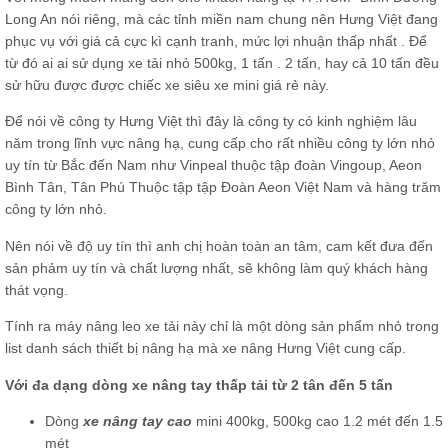
Long An nói riêng, mà các tỉnh miền nam chung nên Hưng Việt đang
phục vụ với giá cả cực kì cạnh tranh, mức lợi nhuận thấp nhất . Để
từ đó ai ai sử dụng xe tải nhỏ 500kg, 1 tấn . 2 tấn, hay cả 10 tấn đều
sử hữu được được chiếc xe siêu xe mini giá rẻ này.
Để nói về công ty Hưng Việt thì đây là công ty có kinh nghiệm lâu
năm trong lĩnh vực nâng hạ, cung cấp cho rất nhiều công ty lớn nhỏ
uy tín từ Bắc đến Nam như Vinpeal thuộc tập đoàn Vingoup, Aeon
Bình Tân, Tân Phú Thuộc tập tập Đoàn Aeon Việt Nam và hàng trăm
công ty lớn nhỏ.
Nên nói về độ uy tín thì anh chị hoàn toàn an tâm, cam kết đưa đến
sản phảm uy tín và chất lượng nhất, sẽ không làm quý khách hàng
thát vọng.
Tính ra máy nâng leo xe tải này chỉ là một dòng sản phẩm nhỏ trong
list danh sách thiết bị nâng hạ mà xe nâng Hưng Việt cung cấp.
Với đa dạng dòng xe nâng tay thấp tải từ 2 tân đến 5 tấn
Dòng
xe nâng tay cao
mini 400kg, 500kg cao 1.2 mét đến 1.5
mét