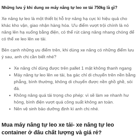
Những lưu ý khi dung xe máy nâng tự leo xe tải 750kg là gì?
Xe nâng tự leo là một thiết bị hỗ trợ nâng hạ cực kì hiệu quả cho
khác kho vận, giao nhận hàng hóa. Ưu điểm vượt trội chính là nó
nâng lên hạ xuống bằng điện, có thể rút càng nâng nhang chóng để
có thể xe leo lên xe tải.
Bên cạnh những ưu điểm trên, khi dùng xe nâng có những điểm lưu
ý sau, anh chị cần biết nhé?
Xe nâng chỉ dùng được trên pallet 1 mặt không thanh ngang
Máy nâng tự leo lên xe tải, ba gác chỉ di chuyển trên nền bằng
phẳng, bình thường, không di chuyển được nền ghồ ghề, sỏi
đá.
Không nâng quá tải trọng cho phép: vì sẽ làm xe nhanh hư
hỏng, bình điện vượt quá công suất không an toàn.
Nên vệ sinh bảo dưỡng định kì anh chị nhé.
Mua máy nâng tự leo xe tải- xe nâng tự leo
container ở đâu chất lượng và giá rẻ?