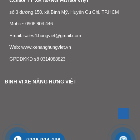
CÔNG TY XE NÂNG HƯNG VIỆT
số 3 đường 150, xã Bình Mỹ, Huyện Củ Chi, TP.HCM
Mobile:
0906.904.446
Email:
sales4.hungviet@gmail.com
Web:
www.xenanghungviet.vn
GPDDKKD số 0314088823
ĐỊNH VỊ XE NÂNG HƯNG VIỆT
0906.904.446