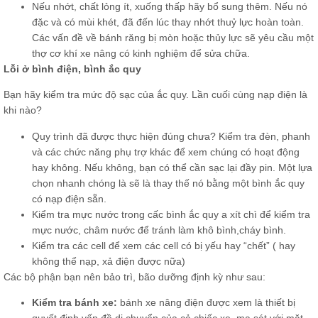
Nếu nhớt, chất lỏng ít, xuống thấp hãy bổ sung thêm. Nếu nó
đặc và có mùi khét, đã đến lúc thay nhớt thuỷ lực hoàn toàn.
Các vấn đề về bánh răng bị mòn hoặc thủy lực sẽ yêu cầu một
thợ cơ khí xe nâng có kinh nghiệm để sửa chữa.
Lỗi ở bình điện, bình ắc quy
Bạn hãy kiểm tra mức độ sạc của ắc quy. Lần cuối cùng nạp điện là
khi nào?
Quy trình đã được thực hiện đúng chưa? Kiểm tra đèn, phanh
và các chức năng phụ trợ khác để xem chúng có hoạt động
hay không. Nếu không, bạn có thể cần sạc lại đầy pin. Một lựa
chọn nhanh chóng là sẽ là thay thế nó bằng một bình ắc quy
có nạp điện sẵn.
Kiểm tra mực nước trong cấc bình ắc quy a xít chì để kiểm tra
mực nước, châm nước để tránh làm khô bình,cháy bình.
Kiểm tra các cell để xem các cell có bị yếu hay “chết” ( hay
không thể nạp, xả điện được nữa)
Các bộ phận bạn nên bảo trì, bão dưỡng định kỳ như sau:
Kiểm tra bánh xe:
bánh xe nâng điện được xem là thiết bị