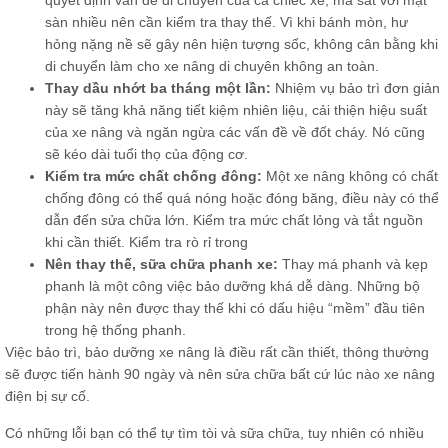
quyết định vấn đề di chuyển của cả chiếc xe, ma sát với mặt
sàn nhiều nên cần kiểm tra thay thế. Vì khi bánh mòn, hư
hỏng nặng nề sẽ gây nên hiện tượng sốc, không cân bằng khi
di chuyển làm cho xe nâng di chuyên không an toàn.
Thay dầu nhớt ba tháng một lần:
Nhiệm vụ bảo trì đơn giản
này sẽ tăng khả năng tiết kiệm nhiên liệu, cải thiện hiệu suất
của xe nâng và ngăn ngừa các vấn đề về đốt cháy. Nó cũng
sẽ kéo dài tuổi thọ của động cơ.
Kiểm tra mức chất chống đông:
Một xe nâng không có chất
chống đông có thể quá nóng hoặc đóng băng, điều này có thể
dẫn đến sửa chữa lớn. Kiểm tra mức chất lỏng và tắt nguồn
khi cần thiết. Kiểm tra rò rỉ trong
Nên thay thế, sữa chữa phanh xe:
Thay má phanh và kẹp
phanh là một công việc bảo dưỡng khá dễ dàng. Những bộ
phận này nên được thay thế khi có dấu hiệu “mềm” đầu tiên
trong hệ thống phanh.
Việc bảo trì, bảo dưỡng xe nâng là điều rất cần thiết, thông thường
sẽ được tiến hành 90 ngày và nên sửa chữa bất cứ lúc nào xe nâng
điện bị sự cố.
Có những lỗi bạn có thể tự tìm tòi và sữa chữa, tuy nhiên có nhiều