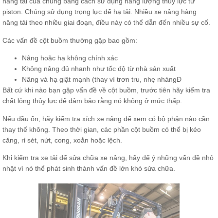
nâng tải của chúng bằng cách sử dụng năng lượng thủy lực từ
piston. Chúng sử dụng trọng lực để hạ tải. Nhiều xe nâng hàng
nâng
tải
theo nhiều giai đoạn, điều này có thể dẫn đến nhiều sự cố.
Các vấn đề cột buồm thường gặp bao gồm:
Nâng hoặc hạ không chính xác
Không nâng đủ nhanh như tốc độ từ nhà sản xuất
Nâng và hạ giật mạnh (thay vì trơn tru, nhẹ nhàngĐ
Bất cứ khi nào bạn gặp vấn đề về cột buồm, trước tiên hãy kiểm tra
chất lỏng thủy lực để đảm bảo rằng nó không ở mức thấp.
Nếu dầu ổn, hãy kiểm tra xích xe nâng để xem có bộ phận nào cần
thay thế không. Theo thời gian, các phần cột buồm có thể bị kéo
căng, rỉ sét, nứt, cong, xoắn hoặc lệch.
Khi kiểm tra xe tải để sửa chữa xe nâng, hãy để ý những vấn đề nhỏ
nhặt vì nó thể phát sinh thành vấn đề lớn khó sửa chữa.