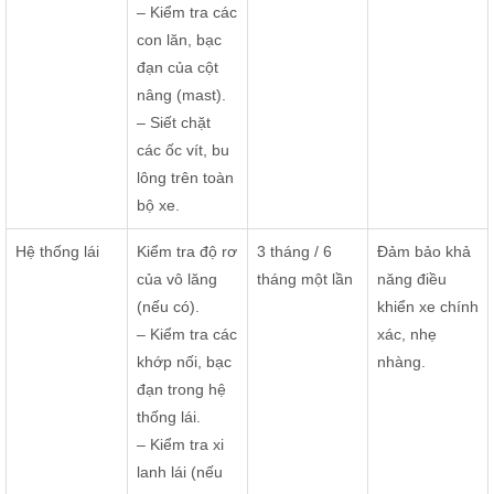
– Kiểm tra các
con lăn, bạc
đạn của cột
nâng (mast).
– Siết chặt
các ốc vít, bu
lông trên toàn
bộ xe.
Hệ thống lái
Kiểm tra độ rơ
3 tháng / 6
Đảm bảo khả
của vô lăng
tháng một lần
năng điều
(nếu có).
khiển xe chính
– Kiểm tra các
xác, nhẹ
khớp nối, bạc
nhàng.
đạn trong hệ
thống lái.
– Kiểm tra xi
lanh lái (nếu