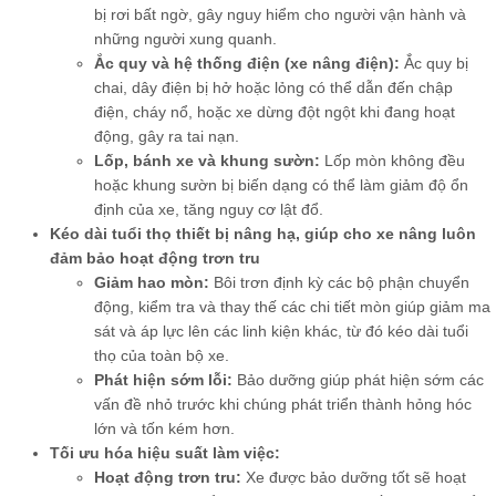
bị rơi bất ngờ, gây nguy hiểm cho người vận hành và
những người xung quanh.
Ắc quy và hệ thống điện (xe nâng điện):
Ắc quy bị
chai, dây điện bị hở hoặc lỏng có thể dẫn đến chập
điện, cháy nổ, hoặc xe dừng đột ngột khi đang hoạt
động, gây ra tai nạn.
Lốp, bánh xe và khung sườn:
Lốp mòn không đều
hoặc khung sườn bị biến dạng có thể làm giảm độ ổn
định của xe, tăng nguy cơ lật đổ.
Kéo dài tuổi thọ thiết bị nâng hạ, giúp cho xe nâng luôn
đảm bảo hoạt động trơn tru
Giảm hao mòn:
Bôi trơn định kỳ các bộ phận chuyển
động, kiểm tra và thay thế các chi tiết mòn giúp giảm ma
sát và áp lực lên các linh kiện khác, từ đó kéo dài tuổi
thọ của toàn bộ xe.
Phát hiện sớm lỗi:
Bảo dưỡng giúp phát hiện sớm các
vấn đề nhỏ trước khi chúng phát triển thành hỏng hóc
lớn và tốn kém hơn.
Tối ưu hóa hiệu suất làm việc:
Hoạt động trơn tru:
Xe được bảo dưỡng tốt sẽ hoạt