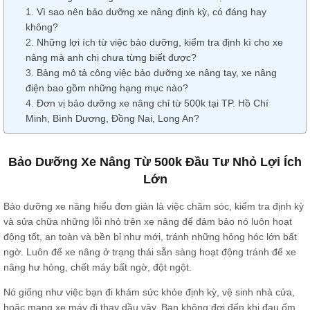
Vì sao nên bảo dưỡng xe nâng định kỳ, có đáng hay
không?
Những lợi ích từ việc bảo dưỡng, kiểm tra định kì cho xe
nâng mà anh chị chưa từng biết được?
Bảng mô tả công việc bảo dưỡng xe nâng tay, xe nâng
điện bao gồm những hạng mục nào?
Đơn vị bảo dưỡng xe nâng chỉ từ 500k tại TP. Hồ Chí
Minh, Bình Dương, Đồng Nai, Long An?
Bảo Dưỡng Xe Nâng Từ 500k Đầu Tư Nhỏ Lợi Ích
Lớn
Bảo dưỡng xe nâng hiểu đơn giản là việc chăm sóc, kiểm tra định kỳ
và sửa chữa những lỗi nhỏ trên xe nâng để đảm bảo nó luôn hoạt
động tốt, an toàn và bền bỉ như mới, tránh những hỏng hóc lớn bất
ngờ. Luôn để xe nâng ở trạng thái sẵn sàng hoạt động tránh để xe
nâng hư hỏng, chết máy bất ngờ, đột ngột.
Nó giống như việc bạn đi khám sức khỏe định kỳ, vệ sinh nhà cửa,
hoặc mang xe máy đi thay dầu vậy. Bạn không đợi đến khi đau ốm