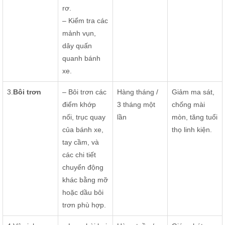
rơ.
– Kiểm tra các
mảnh vụn,
dây quấn
quanh bánh
xe.
3.
Bôi trơn
– Bôi trơn các
Hàng tháng /
Giảm ma sát,
điểm khớp
3 tháng một
chống mài
nối, trục quay
lần
mòn, tăng tuổi
của bánh xe,
thọ linh kiện.
tay cầm, và
các chi tiết
chuyển động
khác bằng mỡ
hoặc dầu bôi
trơn phù hợp.