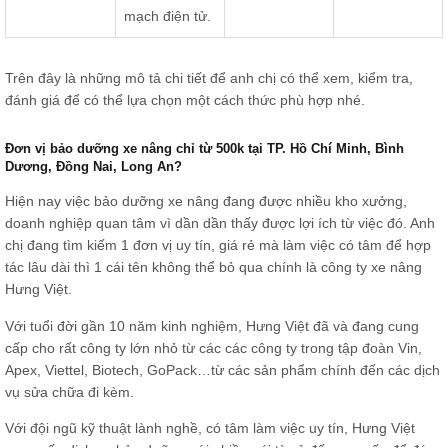
mạch điện tử.
Trên đây là những mô tả chi tiết để anh chị có thể xem, kiểm tra,
đánh giá để có thể lựa chọn một cách thức phù hợp nhé.
Đơn vị bảo dưỡng xe nâng chỉ từ 500k tại TP. Hồ Chí Minh, Bình
Dương, Đồng Nai, Long An?
Hiện nay việc bảo dưỡng xe nâng đang được nhiều kho xưởng,
doanh nghiệp quan tâm vì dần dần thấy được lợi ích từ việc đó. Anh
chị đang tìm kiếm 1 đơn vị uy tín, giá rẻ mà làm việc có tâm để hợp
tác lâu dài thì 1 cái tên không thể bỏ qua chính là công ty xe nâng
Hưng Việt.
Với tuổi đời gần 10 năm kinh nghiệm, Hưng Việt đã và đang cung
cấp cho rất công ty lớn nhỏ từ các các công ty trong tập đoàn Vin,
Apex, Viettel, Biotech, GoPack…từ các sản phẩm chính đến các dịch
vụ sửa chữa đi kèm.
Với đội ngũ kỹ thuật lành nghề, có tâm làm việc uy tín, Hưng Việt