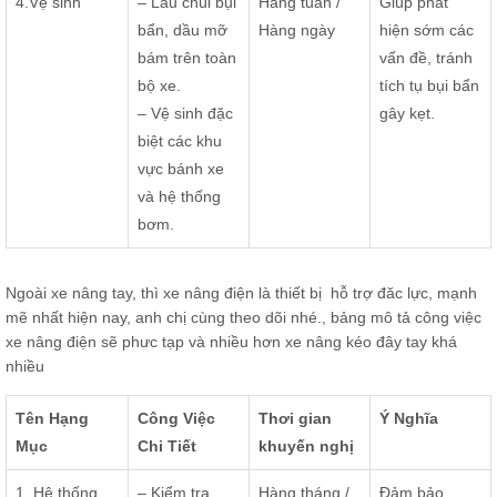
4.Vệ sinh
– Lau chùi bụi
Hàng tuần /
Giúp phát
bẩn, dầu mỡ
Hàng ngày
hiện sớm các
bám trên toàn
vấn đề, tránh
bộ xe.
tích tụ bụi bẩn
– Vệ sinh đặc
gây kẹt.
biệt các khu
vực bánh xe
và hệ thống
bơm.
Ngoài xe nâng tay, thì xe nâng điện là thiết bị hỗ trợ đăc lực, mạnh
mẽ nhất hiện nay, anh chị cùng theo dõi nhé., bảng mô tả công việc
xe nâng điện sẽ phưc tạp và nhiều hơn xe nâng kéo đây tay khá
nhiều
Tên Hạng
Công Việc
Thơi gian
Ý Nghĩa
Mục
Chi Tiết
khuyến nghị
1. Hệ thống
– Kiểm tra
Hàng tháng /
Đảm bảo