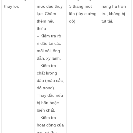
thủy lực
mức dầu thủy
3 tháng một
nâng hạ trơn
lực. Châm
lần (tùy cường
tru, không bị
thêm nếu
độ)
tụt tải.
thiếu.
– Kiểm tra rò
rỉ dầu tại các
mối nối, ống
dẫn, xy lanh.
– Kiểm tra
chất lượng
dầu (màu sắc,
độ trong).
Thay dầu nếu
bị bẩn hoặc
biến chất.
– Kiểm tra
hoạt động của
van xả (hạ