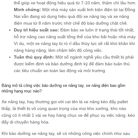
thể giúp xe hoạt động hiệu quả từ 7-10 năm, thậm chí lâu hơn.
Minh chứng:
Một nhà máy sản xuất linh kiện điện tử tại Đồng
Nai vẫn đang sử dụng hiệu quả đội xe nâng tay và xe nâng
điện mua từ 8 năm trước nhờ chế độ bảo dưỡng chặt chẽ.
Duy trì hiệu suất cao:
Đảm bảo xe luôn ở trạng thái tốt nhất,
hỗ trợ nâng cao năng suất tổng thể của kho bãi hoặc nhà máy.
Ví dụ, một xe nâng tay bị rò rỉ dầu thủy lực sẽ rất khó khăn khi
nâng hàng nặng, làm chậm tiến độ công việc.
Tuân thủ quy định:
Một số ngành nghề yêu cầu thiết bị phải
được kiểm định và bảo dưỡng định kỳ để đảm bảo tuân thủ
các tiêu chuẩn an toàn lao động và môi trường.
Bảng mô tả công việc bảo dưỡng xe nâng tay, xe nâng điện bao gồm
những hạng mục nào?
Xe nâng tay, hay thường gọi với cai tên là xe nâng kéo đẩy pallet
thấp, là thiết bị vô cùng quan trọng của mọi kho xưởng, kho nào
cũng có ít nhất 1 vài xe hay hàng chục xe để phục vụ việc nâng, kéo
đẩy di chuyển hàng hóa.
Khi bảo dưỡng xe nâng tay, sẽ có những công việc chính như sau