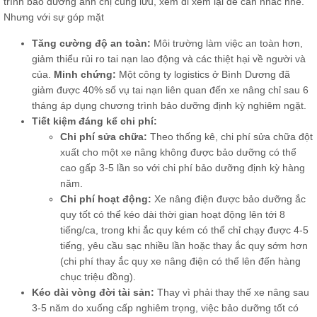
trình bảo dưỡng anh chị cùng lưu, xem đi xem lại để cân nhắc nhé.
Nhưng với sự góp mặt
Tăng cường độ an toàn:
Môi trường làm việc an toàn hơn,
giảm thiểu rủi ro tai nạn lao động và các thiệt hại về người và
của.
Minh chứng:
Một công ty logistics ở Bình Dương đã
giảm được 40% số vụ tai nạn liên quan đến xe nâng chỉ sau 6
tháng áp dụng chương trình bảo dưỡng định kỳ nghiêm ngặt.
Tiết kiệm đáng kể chi phí:
Chi phí sửa chữa:
Theo thống kê, chi phí sửa chữa đột
xuất cho một xe nâng không được bảo dưỡng có thể
cao gấp 3-5 lần so với chi phí bảo dưỡng định kỳ hàng
năm.
Chi phí hoạt động:
Xe nâng điện được bảo dưỡng ắc
quy tốt có thể kéo dài thời gian hoạt động lên tới 8
tiếng/ca, trong khi ắc quy kém có thể chỉ chạy được 4-5
tiếng, yêu cầu sạc nhiều lần hoặc thay ắc quy sớm hơn
(chi phí thay ắc quy xe nâng điện có thể lên đến hàng
chục triệu đồng).
Kéo dài vòng đời tài sản:
Thay vì phải thay thế xe nâng sau
3-5 năm do xuống cấp nghiêm trọng, việc bảo dưỡng tốt có