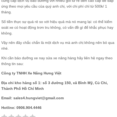
cung cấp dịch vụ bảo dưỡng với nhiều gói từ rẻ đến cao cấp để đáp
ứng theo mọi yêu cầu của quý anh chị, với chi phí chỉ từ 500k/ 1
tháng.
Số tiền thực sự quá rẻ so với hiệu quả mà nó mang lại: có thể kiểm
soát xe có hoạt động trơn tru không, có vấn đề gì để khắc phục hay
không.
Vậy nên đây chắc chắn là một dịch vụ mà anh chị không nên bỏ qua
nhé.
Khi cần bảo dưỡng xe nay
sửa xe nâng
hàng hãy liên hệ ngay theo
thông tin sau:
Công ty TNHH Xe Nâng Hưng Việt
Địa chỉ kho hàng số 1: số 3 đường 150, xã Bình Mỹ, Củ Chi,
Thành Phố Hồ Chí Minh
Email: sales4.hungviet@gmail.com
Hotline:
0906.904.4446