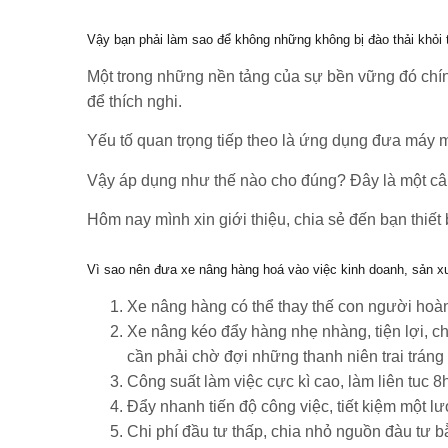
Vậy bạn phải làm sao để không những không bị đào thải khỏi t
Một trong những nền tảng của sự bền vững đó chính 
để thích nghi.
Yếu tố quan trọng tiếp theo là ứng dụng đưa máy m
Vậy áp dụng như thế nào cho đúng? Đây là một câu 
Hôm nay mình xin giới thiệu, chia sẻ đến bạn thiế
Vì sao nên đưa xe nâng hàng hoá vào việc kinh doanh, sản x
Xe nâng hàng có thể thay thế con người hoàn
Xe nâng kéo đẩy hàng nhẹ nhàng, tiện lợi, c
cần phải chờ đợi những thanh niên trai trán
Công suất làm việc cực kì cao, làm liên tuc 
Đẩy nhanh tiến độ công việc, tiết kiệm một lư
Chi phí đầu tư thấp, chia nhỏ nguồn đàu tư b