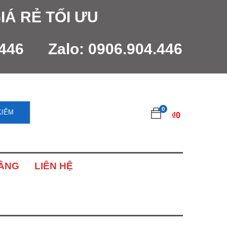
IÁ RẺ TỐI ƯU
.446
Zalo:
0906.904.446
0
KIẾM
₫
0
NÂNG
LIÊN HỆ