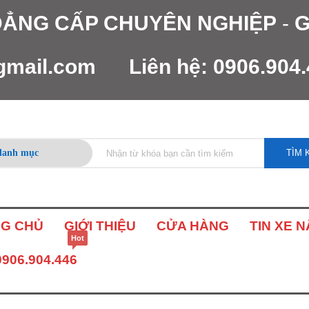
 ĐẲNG CẤP CHUYÊN NGHIỆP
-
G
gmail.com
Liên hệ:
0906.904
TÌM 
G CHỦ
GIỚI THIỆU
CỬA HÀNG
TIN XE 
Hot
0906.904.446