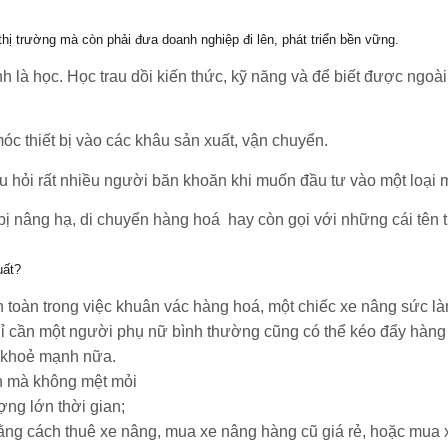
hị trường mà còn phải đưa doanh nghiệp đi lên, phát triển bền vững.
là học. Học trau dồi kiến thức, kỹ năng và để biết được ngoài 
óc thiết bị vào các khâu sản xuất, vận chuyển.
hỏi rất nhiều người băn khoăn khi muốn đầu tư vào một loại má
t bị nâng hạ, di chuyển hàng hoá hay còn gọi với những cái tên
uất?
 toàn trong việc khuân vác hàng hoá, một chiếc xe nâng sức l
hỉ cần một người phụ nữ bình thường cũng có thể kéo đẩy hàng
g khoẻ mạnh nữa.
8h mà không mệt mỏi
ợng lớn thời gian;
ằng cách thuê xe nâng, mua xe nâng hàng cũ giá rẻ, hoặc mua x