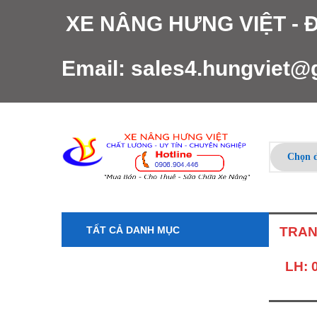
XE NÂNG HƯNG VIỆT -
Email:
sales4.hungviet@
TẤT CẢ DANH MỤC
TRAN
LH: 