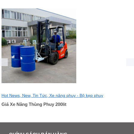
Hot News,
New,
Tin Tức,
Xe nâng phuy - Bộ kẹp phuy
Giá Xe Nâng Thùng Phuy 200lit