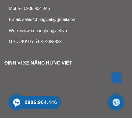
Mobile:
0906.904.446
Email:
sales4.hungviet@gmail.com
Web:
www.xenanghungviet.vn
GPDDKKD số 0314088823
ĐỊNH VỊ XE NÂNG HƯNG VIỆT
0906.904.446