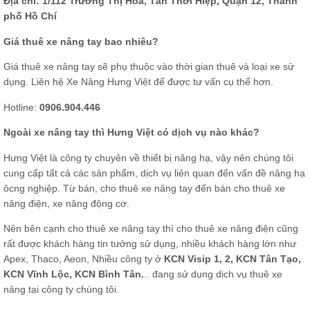
Địa chỉ: 1/112 Trương Thị Hoa, Tân Thới Hiệp, Quận 12, Thành
phố Hồ Chí
Giá thuê xe nâng tay bao nhiêu?
Giá thuê xe nâng tay sẽ phụ thuộc vào thời gian thuê và loại xe sử
dụng. Liên hệ Xe Nâng Hưng Việt để được tư vấn cụ thể hơn.
Hotline:
0906.904.446
Ngoài xe nâng tay thì Hưng Việt có dịch vụ nào khác?
Hưng Việt là công ty chuyên về thiết bị nâng hạ, vậy nên chúng tôi
cung cấp tất cả các sản phẩm, dịch vụ liên quan đến vấn đề nâng hạ
ôcng nghiệp. Từ bán, cho thuê xe nâng tay đến bán cho thuê xe
nâng điện, xe nâng động cơ.
Nên bên cạnh cho thuê xe nâng tay thì cho
thuê xe nâng điện
cũng
rất được khách hàng tin tưởng sử dụng, nhiều khách hàng lớn như
Apex, Thaco, Aeon, Nhiều công ty ở
KCN Visip 1, 2, KCN Tân Tạo,
KCN Vĩnh Lộc, KCN Bình Tân.
.. đang sử dụng dịch vụ thuê xe
nâng tại công ty chúng tôi.