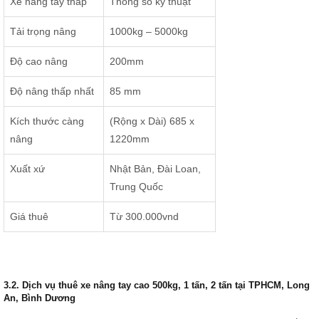
Xe nâng tay thấp
Thông số kỹ thuật
Tải trọng nâng
1000kg – 5000kg
Độ cao nâng
200mm
Độ nâng thấp nhất
85 mm
Kích thước càng
(Rộng x Dài) 685 x
nâng
1220mm
Xuất xứ
Nhật Bản, Đài Loan,
Trung Quốc
Giá thuê
Từ 300.000vnd
3.2. Dịch vụ thuê xe nâng tay cao 500kg, 1 tấn, 2 tấn tại TPHCM, Long
An, Bình Dương