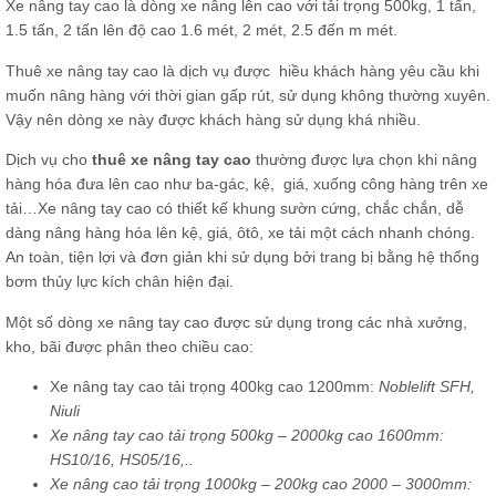
Xe nâng tay cao là dòng xe nâng lên cao với tải trọng 500kg, 1 tấn,
1.5 tấn, 2 tấn lên độ cao 1.6 mét, 2 mét, 2.5 đến m mét.
Thuê xe nâng tay cao là dịch vụ được hiều khách hàng yêu cầu khi
muốn nâng hàng với thời gian gấp rút, sử dụng không thường xuyên.
Vậy nên dòng xe này được khách hàng sử dụng khá nhiều.
Dịch vụ cho
thuê xe nâng tay cao
thường được lựa chọn khi nâng
hàng hóa đưa lên cao như ba-gác, kệ, giá, xuống công hàng trên xe
tải…Xe nâng tay cao có thiết kế khung sườn cứng, chắc chắn, dễ
dàng nâng hàng hóa lên kệ, giá, ôtô, xe tải một cách nhanh chóng.
An toàn, tiện lợi và đơn giản khi sử dụng bởi trang bị bằng hệ thống
bơm thủy lực kích chân hiện đại.
Một số dòng xe nâng tay cao được sử dụng trong các nhà xưởng,
kho, bãi được phân theo chiều cao:
Xe nâng tay cao tải trọng 400kg cao 1200mm:
Noblelift SFH,
Niuli
Xe nâng tay cao tải trọng 500kg – 2000kg cao 1600mm:
HS10/16, HS05/16,..
Xe nâng cao tải trọng 1000kg – 200kg cao 2000 – 3000mm: