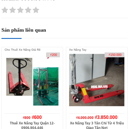
Sản phẩm liên quan
Cho Thuê Xe Nâng Giá Rẻ
Xe Nâng Tay
-
₫
200
-
₫
150.000
₫
600
₫
3.850.000
₫
800
₫
4.000.000
Thuê Xe Nâng Tay Quận 12-
Xe Nâng Tay 3 Tấn Chỉ Từ 4 Triệu
0906.904.446
Giao Tận Nơi