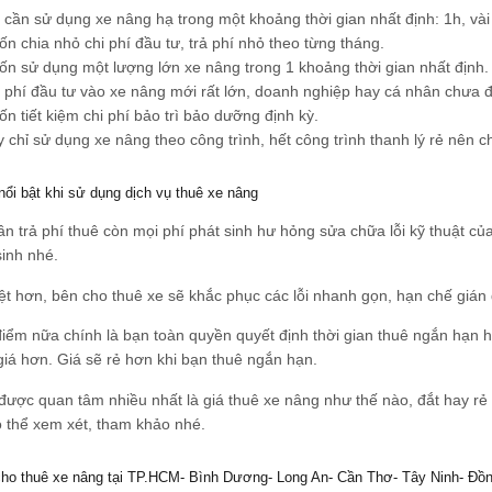
 cần sử dụng xe nâng hạ trong một khoảng thời gian nhất định: 1h, vài 
n chia nhỏ chi phí đầu tư, trả phí nhỏ theo từng tháng.
n sử dụng một lượng lớn xe nâng trong 1 khoảng thời gian nhất định.
 phí đầu tư vào xe nâng mới rất lớn, doanh nghiệp hay cá nhân chưa đ
n tiết kiệm chi phí bảo trì bảo dưỡng định kỳ.
 chỉ sử dụng xe nâng theo công trình, hết công trình thanh lý rẻ nên
ổi bật khi sử dụng dịch vụ thuê xe nâng
ần trả phí thuê còn mọi phí phát sinh hư hỏng sửa chữa lỗi kỹ thuật của
sinh nhé.
ệt hơn, bên cho thuê xe sẽ khắc phục các lỗi nhanh gọn, hạn chế gián
iểm nữa chính là bạn toàn quyền quyết định thời gian thuê ngắn hạn ha
 giá hơn. Giá sẽ rẻ hơn khi bạn thuê ngắn hạn.
được quan tâm nhiều nhất là giá thuê xe nâng như thế nào, đắt hay r
 thể xem xét, tham khảo nhé.
cho thuê xe nâng tại TP.HCM- Bình Dương- Long An- Cần Thơ- Tây Ninh- Đồn