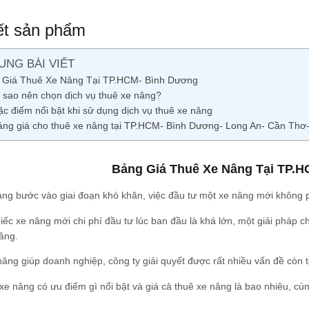
iết sản phẩm
UNG BÀI VIẾT
 Giá Thuê Xe Nâng Tại TP.HCM- Bình Dương
ì sao nên chọn dịch vụ thuê xe nâng?
ặc điểm nổi bật khi sử dụng dịch vụ thuê xe nâng
ảng giá cho thuê xe nâng tại TP.HCM- Bình Dương- Long An- Cần Thơ-
Bảng Giá Thuê Xe Nâng Tại TP.
ang bước vào giai đoạn khó khăn, việc đầu tư một xe nâng mới không ph
ếc xe nâng mới chi phí đầu tư lúc ban đầu là khá lớn, một giải pháp c
âng.
âng giúp doanh nghiệp, công ty giải quyết được rất nhiều vấn đề còn t
xe nâng có ưu điểm gì nổi bật và giá cả thuê xe nâng là bao nhiêu, cùn