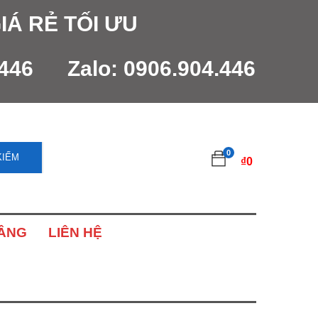
IÁ RẺ TỐI ƯU
.446
Zalo:
0906.904.446
0
KIẾM
₫
0
NÂNG
LIÊN HỆ