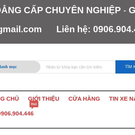
 ĐẲNG CẤP CHUYÊN NGHIỆP
-
G
gmail.com
Liên hệ:
0906.904
TÌM 
G CHỦ
GIỚI THIỆU
CỬA HÀNG
TIN XE 
Hot
0906.904.446