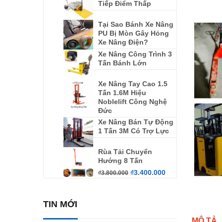
Tiếp Điểm Thấp
Tại Sao Bánh Xe Nâng
PU Bị Mòn Gây Hỏng
Xe Nâng Điện?
Xe Nâng Công Trình 3
Tấn Bánh Lớn
Xe Nâng Tay Cao 1.5
Tấn 1.6M Hiệu
Noblelift Công Nghệ
Đức
Xe Nâng Bán Tự Động
1 Tấn 3M Có Trợ Lực
Rùa Tải Chuyển
Hướng 8 Tấn
₫
3.400.000
₫
3.800.000
TIN MỚI
MÔ TẢ