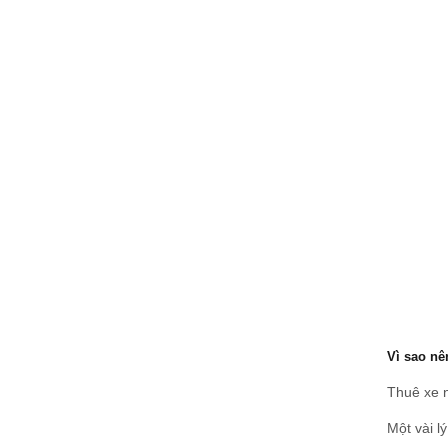
Vì sao nê
Thuê xe n
Một vài l