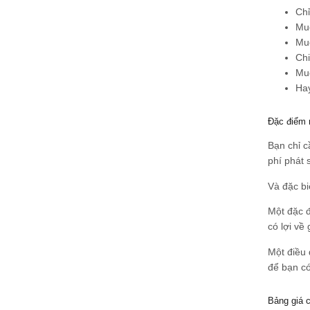
Chỉ
Muố
Muố
Chi
Muố
Hay
Đặc điểm n
Bạn chỉ c
phí phát 
Và đặc bi
Một đặc đ
có lợi về
Một điều 
để bạn có
Bảng giá 