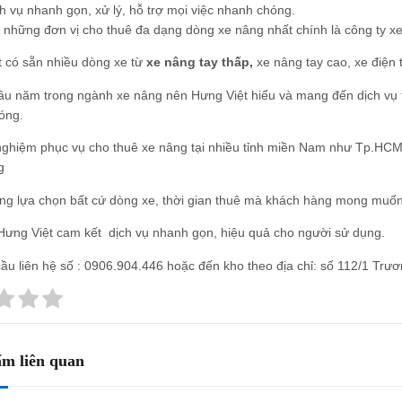
h vụ nhanh gọn, xử lý, hỗ trợ mọi việc nhanh chóng.
 những đơn vị cho thuê đa dạng dòng xe nâng nhất chính là công ty x
t có sẵn nhiều dòng xe từ
xe nâng tay thấp
,
xe nâng tay cao,
xe điện 
âu năm trong ngành xe nâng nên Hưng Việt hiểu và mang đến dịch vụ tốt
óng.
nghiệm phục vụ cho thuê xe nâng tại nhiều tỉnh miền Nam như Tp.HCM
g
g lựa chọn bất cứ dòng xe, thời gian thuê mà khách hàng mong muốn, 
Hưng Việt cam kết dịch vụ nhanh gọn, hiệu quả cho người sử dụng.
ầu liên hệ số :
0906.904.446
hoặc đến kho theo địa chỉ: số 112/1 Trư
m liên quan