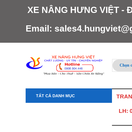
XE NÂNG HƯNG VIỆT -
Email:
sales4.hungviet@
TẤT CẢ DANH MỤC
TRAN
LH: 