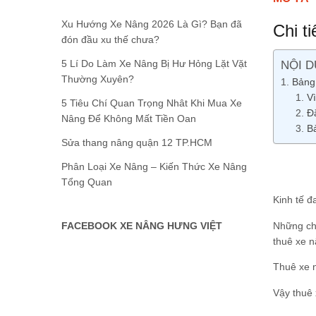
Xu Hướng Xe Nâng 2026 Là Gì? Bạn đã
Chi t
đón đầu xu thế chưa?
5 Lí Do Làm Xe Nâng Bị Hư Hỏng Lặt Vặt
NỘI D
Thường Xuyên?
Bảng
V
5 Tiêu Chí Quan Trọng Nhât Khi Mua Xe
Đ
Nâng Để Không Mất Tiền Oan
B
Sửa thang nâng quận 12 TP.HCM
Phân Loại Xe Nâng – Kiến Thức Xe Nâng
Tổng Quan
Kinh tế đ
Những chi
FACEBOOK XE NÂNG HƯNG VIỆT
thuê xe n
Thuê xe n
Vậy thuê 