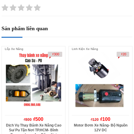
Sản phẩm liên quan
Lốp Xe Nâng
Linh Kiện Xe Nâng
-
₫
300
-
₫
20
₫
500
₫
100
₫
800
₫
120
Dịch Vụ Thay Bánh Xe Nâng Cao
Motor Bơm Xe Nâng- Bộ Nguồn
Su/ Pu Tận Nơi TP.HCM- Bình
12V DC