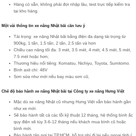
Hàng có sẵn, không phải đợi nhập lâu, test trực tiếp kiểm tra
tại kho hàng.
Một vài thông tin xe nâng Nhật bãi cần lưu ý
Tải trọng: xe nâng Nhật bãi bằng điện đa dạng tải trọng từ
900kg, 1 tấn, 1.5 tấn, 2 tấn, 2.5 tấn và hơn
Chiều cao nâng tối đa: 3 mét, 3.5 mét, 4 mét, 4.5 mét, 5 mét,
7.5 mét hoặc hơn;
Thương hiệu nổi tiêng: Komatsu, Nichiyu, Toyota, Sumitomo.
Bình axit chì: 48V
Sơn sửa như mới nếu bay màu sơn cũ;
Chế độ bảo hành xe nâng Nhật bãi tại Công ty xe nâng Hưng Việt
Mặc dù xe nâng Nhật cũ nhưng Hưng Việt vẫn bảo hành gần
như xe mới.
Sẽ bảo hành tất cả các lỗi kỹ thuật 12 tháng, hệ thống bình ắc
quy điện sẽ tùy 3-6-12 tháng nếu khách mua bình cũ hoặc
bình mới.
Bảo hành tận nơi tại TP.HCM, hỗ trợ phí đi lại nếu ngoại tỉnh (