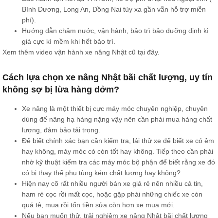
Bình Dương, Long An, Đồng Nai tùy xa gần vẫn hỗ trợ miễn
phí).
Hướng dẫn châm nước, vận hành, bảo trì bảo dưỡng định kì
giá cực kì mềm khi hết bảo trì.
Xem thêm video vận hành xe nâng Nhật cũ tại đây.
Cách lựa chọn xe nâng Nhật bãi chất lượng, uy tín
không sợ bị lừa hàng dởm?
Xe nâng là một thiết bị cực máy móc chuyên nghiệp, chuyên
dùng để nâng hạ hàng nặng vậy nên cần phải mua hàng chất
lượng, đảm bảo tải trọng.
Để biết chính xác bạn cần kiểm tra, lái thử xe để biết xe có êm
hay không, máy móc có còn tốt hay không. Tiếp theo cần phải
nhờ kỹ thuật kiểm tra các máy móc bộ phận để biết rằng xe đó
có bị thay thế phụ tùng kém chất lượng hay không?
Hiện nay cõ rất nhiều người bán xe giá rẻ nên nhiều cả tin,
ham rẻ cọc rồi mất cọc, hoặc gặp phải những chiếc xe còn
quá tệ, mua rồi tốn tiền sửa còn hơn xe mua mới.
Nếu bạn muốn thử, trải nghiệm xe nâng Nhật bãi chất lượng