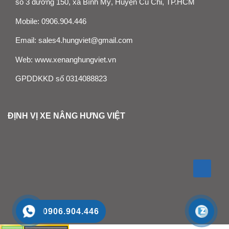
số 3 đường 150, xã Bình Mỹ, Huyện Củ Chi, TP.HCM
Mobile:
0906.904.446
Email:
sales4.hungviet@gmail.com
Web:
www.xenanghungviet.vn
GPDDKKD số 0314088823
ĐỊNH VỊ XE NÂNG HƯNG VIỆT
0906.904.446