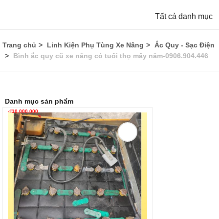
Tất cả danh mục
Trang chủ
Linh Kiện Phụ Tùng Xe Nâng
Ắc Quy - Sạc Điện
Bình ắc quy cũ xe nâng có tuổi thọ mấy năm-0906.904.446
Danh mục sản phẩm
-
₫
10.000.000