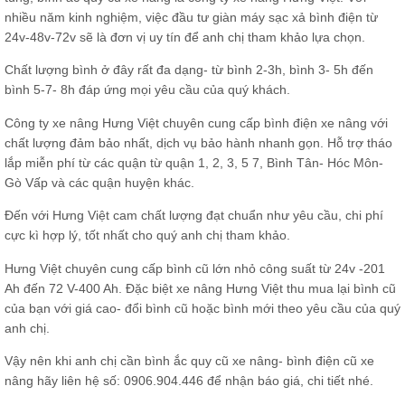
nhiều năm kinh nghiệm, việc đầu tư giàn máy sạc xả bình điện từ
24v-48v-72v sẽ là đơn vị uy tín để anh chị tham khảo lựa chọn.
Chất lượng bình ở đây rất đa dạng- từ bình 2-3h, bình 3- 5h đến
bình 5-7- 8h đáp ứng mọi yêu cầu của quý khách.
Công ty xe nâng Hưng Việt chuyên cung cấp bình điện
xe nâng
với
chất lượng đảm bảo nhất, dịch vụ bảo hành nhanh gọn. Hỗ trợ tháo
lắp miễn phí từ các quận từ quận 1, 2, 3, 5 7, Bình Tân- Hóc Môn-
Gò Vấp và các quận huyện khác.
Đến với Hưng Việt cam chất lượng đạt chuẩn như yêu cầu, chi phí
cực kì hợp lý, tốt nhất cho quý anh chị tham khảo.
Hưng Việt chuyên cung cấp bình cũ lớn nhỏ công suất từ 24v -201
Ah đến 72 V-400 Ah. Đặc biệt xe nâng Hưng Việt thu mua lại bình cũ
của bạn với giá cao- đổi bình cũ hoặc bình mới theo yêu cầu của quý
anh chị.
Vậy nên khi anh chị cần bình ắc quy cũ xe nâng- bình điện cũ xe
nâng hãy liên hệ số:
0906.904.446
để nhận báo giá, chi tiết nhé.