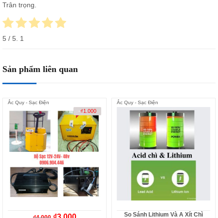
Trân trọng.
5
/ 5.
1
Sản phẩm liên quan
Ắc Quy - Sạc Điện
Ắc Quy - Sạc Điện
-
₫
1.000
So Sánh Lithium Và A Xít Chì
₫
3.000
₫
4.000