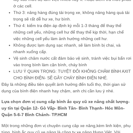
ở các cell.
Thứ 3: nâng hàng đúng tải trọng xe, không nâng hàng quá tải
trọng sẽ rất dễ hư xe, hư bình.
Thứ 4: kiểm tra điện áp định kỳ mỗi 1-3 tháng để thay thế
những cell yếu, những cell hư để thay thế kịp thời, hạn chế
việc những cell yếu làm ảnh hưởng những cell hư.
Không được lạm dụng sạc nhanh, sẽ làm bình bị chai, và
nhanh xuống cấp.
Vệ sinh châm nước cất đảm bảo vệ sinh, tránh việc bụi bẩn rơi
vào trong bình làm cặn bình, cháy bình
LƯU Ý QUAN TRỌNG: TUYỆT ĐỐI KHÔNG CHÂM BÌNH AXIT
CHO BÌNH ĐIỆN- SẼ GÂY CHÁY BÌNH ĐIỆN NHÉ.
Đây là những điều tiên quyết ảnh hưởng đến tuổi thọ, thời gian sử
dụng của bình điện nhanh hay chậm, anh chị cần lưu ý nhé.
Lựa chọn đơn vị cung cấp bình ắc quy cũ xe nâng chất lượng-
uy tín tại Quận 12- Gò Vấp- Bình Tân- Bình Thạnh- Hóc Môn-
Quận 5-6-7 Bình Chánh- TP.HCM
Một trong những đơn vị chuyên cung câp xe nâng,kèm linh kiện, phụ
tùng, bình ắc quy cũ xe nâng là công ty xe nâng Hưng Việt. Với