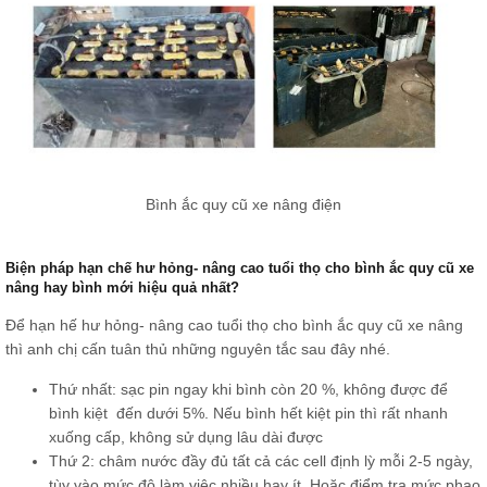
Bình ắc quy cũ xe nâng điện
Biện pháp hạn chế hư hỏng- nâng cao tuổi thọ cho bình ắc quy cũ xe
nâng hay bình mới hiệu quả nhất?
Để hạn hế hư hỏng- nâng cao tuổi thọ cho bình ắc quy cũ xe nâng
thì anh chị cấn tuân thủ những nguyên tắc sau đây nhé.
Thứ nhất: sạc pin ngay khi bình còn 20 %, không được để
bình kiệt đến dưới 5%. Nếu bình hết kiệt pin thì rất nhanh
xuống cấp, không sử dụng lâu dài được
Thứ 2: châm nước đầy đủ tất cả các cell định lỳ mỗi 2-5 ngày,
tùy vào mức độ làm việc nhiều hay ít. Hoặc điểm tra mức phao