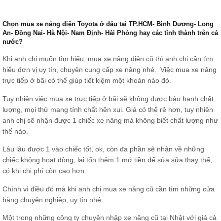
Chọn mua xe nâng điện Toyota ở đâu tại TP.HCM- Bình Dương- Long
An- Đồng Nai- Hà Nội- Nam Định- Hải Phòng hay các tỉnh thành trên cả
nước?
Khi anh chị muốn tìm hiểu, mua xe nâng điện cũ thì anh chị cần tìm
hiểu đơn vị uy tín, chuyên cung cấp xe nâng nhé. Việc mua xe nâng
trực tiếp ở bãi có thể giúp tiết kiệm một khoản nào đó.
Tuy nhiên việc mua xe trực tiếp ở bãi sẽ không được bảo hanh chất
lượng, mọi thử mang tính chất hên xui. Giá có thể rẻ hơn, tuy nhiên
anh chị sẽ nhận được 1 chiếc xe nâng mà không biết chất lượng như
thế nào.
Lâu lâu được 1 vào chiếc tốt, ok, còn đa phần sẽ nhận về những
chiếc không hoạt động, lại tốn thêm 1 mớ tiền để sửa sữa thay thế,
có khi chi phí còn cao hơn.
Chính vì điều đó mà khi anh chị mua xe nâng cũ cần tìm những cửa
hàng chuyên nghiệp, uy tín nhé.
Một trong những công ty chuyên nhập xe nâng cũ tại Nhật với giá cả