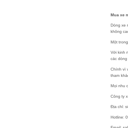
Mua xe n
Dòng xe n
không ca
Một trong
Với kinh 
các dòng 
Chính vì 
tham khả
Mọi nhu c
Công ty 
Địa chỉ: 
Hotline: 
Email: s