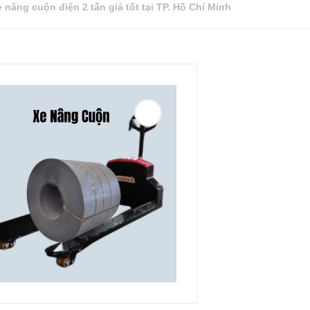
 nâng cuộn điện 2 tấn giá tốt tại TP. Hồ Chí Minh