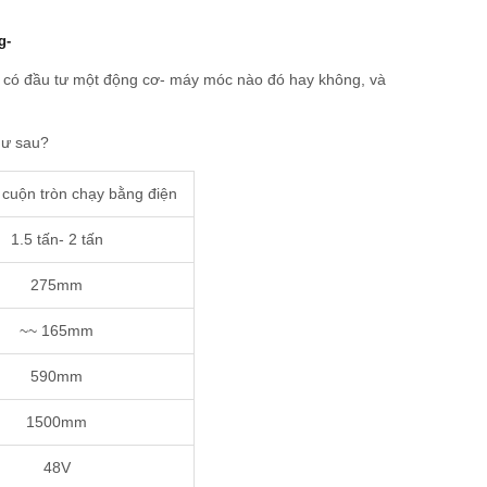
ng-
nh có đầu tư một động cơ- máy móc nào đó hay không, và
hư sau?
cuộn tròn chạy bằng điện
1.5 tấn- 2 tấn
275mm
~~ 165mm
590mm
1500mm
48V