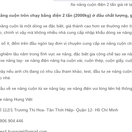
Xe nâng cuộn điện 2 tấn giá rẻ 
âng cuộn tròn chạy bằng điện 2 tấn (2000kg) ở đâu chất lượng, g
âng cuộn là một dòng xe đặc biệt, giá thành cao hơn xe thường nên í
o, chính vì vậy mà không nhiều nhà cung cấp nhập khẩu dòng xe nâng
 số ít, đếm trên đầu ngón tay đơn vị chuyên cung cấp xe nâng cuộn ch
nghiệm lâu năm trong lĩnh vực xe nâng, đặc biệt gia công chế tạo xe n
xe nâng tay- xe nâng điện nâng hạ cuộn vải, cuộn thép, cuộn giấy, cuộ
vậy nếu anh chị đang có nhu cầu tham khảo, test, đầu tư xe nâng cuộn
o nhé.
ầu về xe nâng cuộn từ xe nâng tay, xe nâng điện vui lòng liên hệ thông
xe nâng Hưng Việt
số 112/1 Trương Thị Hoa- Tân Thới Hiệp- Quận 12- Hồ Chí Minh
0906.904.446
ales4.hungviet@gmail.com