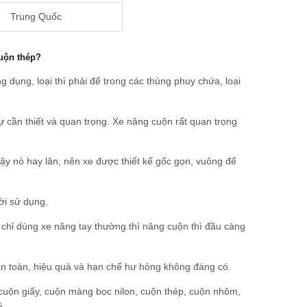
Trung Quốc
cuộn thép?
ng dụng, loại thì phải để trong các thùng phuy chứa, loại
sự cần thiết và quan trọng. Xe nâng cuộn rất quan trọng
ậy nó hay lăn, nên xe được thiết kế gốc gọn, vuông để
ời sử dụng.
chỉ dùng xe nâng tay thường thì nâng cuộn thì đầu càng
an toàn, hiệu quả và hạn chế hư hỏng không đáng có.
cuộn giấy, cuộn màng bọc nilon, cuộn thép, cuộn nhôm,
é.