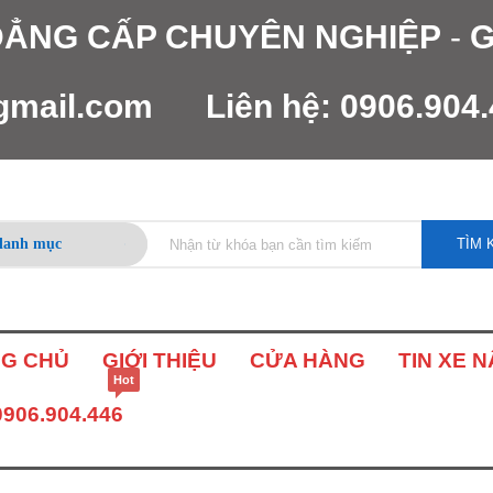
 ĐẲNG CẤP CHUYÊN NGHIỆP
-
G
gmail.com
Liên hệ:
0906.904
TÌM 
G CHỦ
GIỚI THIỆU
CỬA HÀNG
TIN XE 
Hot
0906.904.446