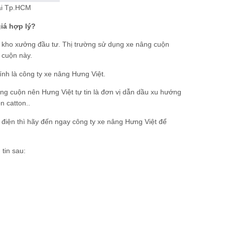
tại Tp.HCM
iá hợp lý?
t kho xưởng đầu tư. Thị trường sử dụng xe nâng cuộn
 cuộn này.
ính là công ty xe nâng Hưng Việt.
âng cuộn nên Hưng Việt tự tin là đơn vị dẫn dầu xu hướng
n catton..
 điện thì hãy đến ngay công ty xe nâng Hưng Việt để
 tin sau: