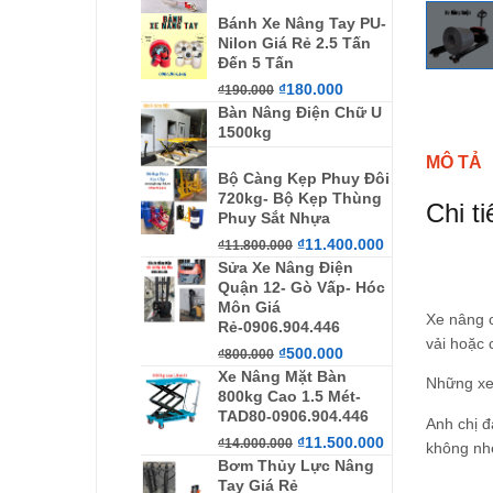
Bánh Xe Nâng Tay PU-
Nilon Giá Rẻ 2.5 Tấn
Đến 5 Tấn
₫
180.000
₫
190.000
Bàn Nâng Điện Chữ U
1500kg
MÔ TẢ
Bộ Càng Kẹp Phuy Đôi
720kg- Bộ Kẹp Thùng
Chi t
Phuy Sắt Nhựa
₫
11.400.000
₫
11.800.000
Sửa Xe Nâng Điện
Quận 12- Gò Vấp- Hóc
Môn Giá
Xe nâng c
Rẻ-0906.904.446
vải hoặc 
₫
500.000
₫
800.000
Xe Nâng Mặt Bàn
Những xe 
800kg Cao 1.5 Mét-
TAD80-0906.904.446
Anh chị đ
₫
11.500.000
₫
14.000.000
không nhé
Bơm Thủy Lực Nâng
Tay Giá Rẻ