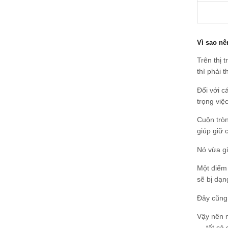
Vì sao nê
Trên thị 
thì phải 
Đối với c
trọng việ
Cuộn tròn
giúp giữ 
Nó vừa gi
Một điểm 
sẽ bị dạn
Đây cũng 
Vậy nên n
… tất cả 