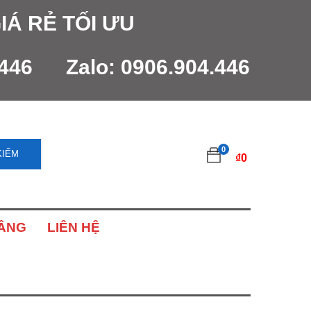
IÁ RẺ TỐI ƯU
.446
Zalo:
0906.904.446
0
KIẾM
₫
0
NÂNG
LIÊN HỆ