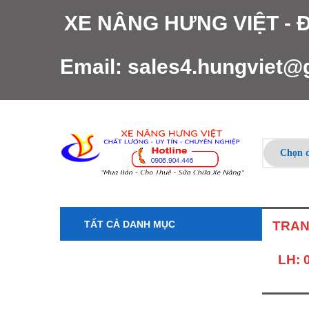
XE NÂNG HƯNG VIỆT -
Email:
sales4.hungviet@
TẤT CẢ DANH MỤC
TRAN
LH: 