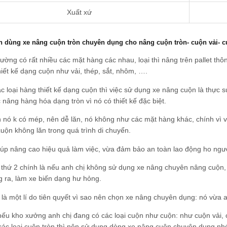
Xuất xứ
n dùng xe nâng cuộn tròn chuyên dụng cho nâng cuộn tròn- cuộn vải- 
trường có rất nhiều các mặt hàng các nhau, loại thì nâng trên pallet thô
thiết kế dạng cuộn như vải, thép, sắt, nhôm, ….
ác loại hàng thiết kế dạng cuộn thì việc sử dụng xe nâng cuộn là thực 
c nâng hàng hóa dạng tròn vì nó có thiết kế đặc biệt.
 nó k có mép, nên dễ lăn, nó không như các mặt hàng khác, chính vì v
cuộn không lăn trong quá trình di chuyển.
úp nâng cao hiệu quả làm việc, vừa đảm bảo an toàn lao động ho ngư
thứ 2 chính là nếu anh chị không sử dụng xe nâng chuyên nâng cuộn, 
g ra, làm xe biến dạng hư hỏng.
là một lí do tiên quyết vì sao nên chọn xe nâng chuyên dụng: nó vừa 
ếu kho xưởng anh chị đang có các loại cuộn như cuộn: như cuộn vải, 
các loại cuộn tròn thì nên sử dụng dòng xe nâng cuộn chuyên dụng nh