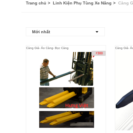
Trang chủ
Linh Kiện Phụ Tùng Xe Nâng
Càng G
Càng Giả- Áo Càng- Bọc Càng
Càng Giả- Á
-
₫
300