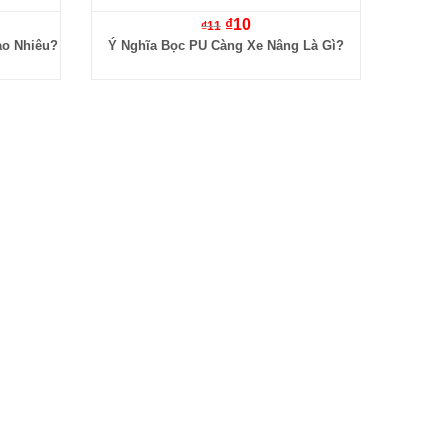
₫
10
₫
11
ao Nhiêu?
Ý Nghĩa Bọc PU Càng Xe Nâng Là Gì?