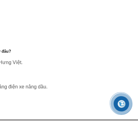
ở đâu?
 Hưng Việt.
nâng điện xe nâng dầu.
 VIỆT
ĐỊNH VỊ XE NÂNG HƯNG VIỆT