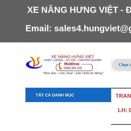
XE NÂNG HƯNG VIỆT -
Email:
sales4.hungviet@
TẤT CẢ DANH MỤC
TRAN
LH: 