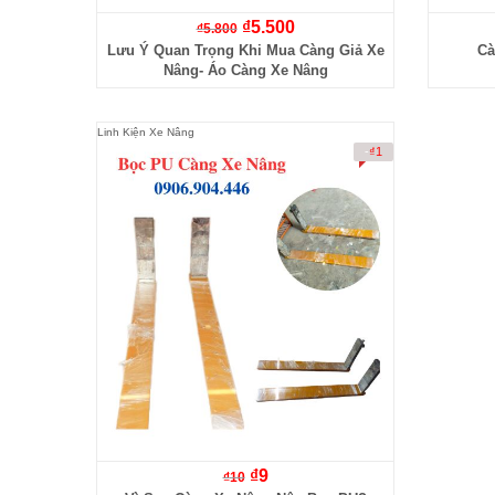
₫
5.500
₫
5.800
Lưu Ý Quan Trọng Khi Mua Càng Giả Xe
Cà
Nâng- Áo Càng Xe Nâng
Linh Kiện Xe Nâng
-
₫
1
₫
9
₫
10