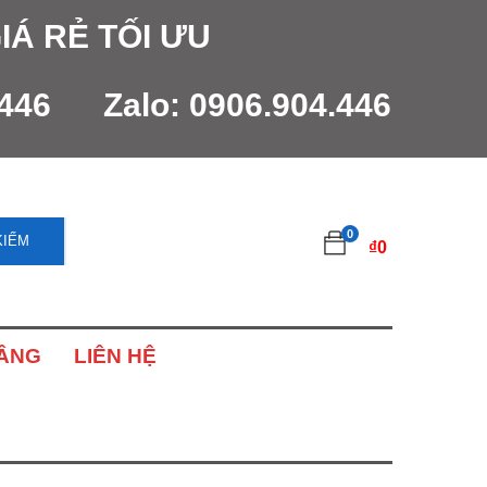
IÁ RẺ TỐI ƯU
.446
Zalo:
0906.904.446
0
KIẾM
₫
0
NÂNG
LIÊN HỆ