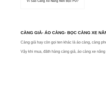
Vì Sao Càng Xe Nâng Nên Bọc PU?
CÀNG GIẢ- ÁO CÀNG- BỌC CÀNG XE NÂ
Càng giả hay còn gọi ten khác là áo càng, càng p
Vậy khi mua, đăth hàng càng giả, áo càng xe nâng 