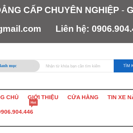
 ĐẲNG CẤP CHUYÊN NGHIỆP
-
G
gmail.com
Liên hệ:
0906.904
TÌM 
G CHỦ
GIỚI THIỆU
CỬA HÀNG
TIN XE 
Hot
0906.904.446