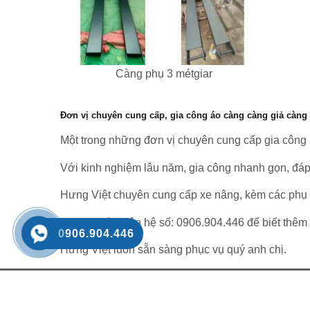
Càng phụ 3 métgiar
Đơn vị chuyên cung cấp, gia công áo càng càng giả càng
Một trong những đơn vị chuyên cung cấp gia công á
Với kinh nghiệm lâu năm, gia công nhanh gọn, đá
Hưng Việt chuyên cung cấp xe nâng, kèm các phụ tù
Mọi nhu cầu liên hệ số:
0906.904.446
để biết thêm c
0906.904.446
Hưng Việt luôn sẵn sàng phục vụ quý anh chị.
CHÍNH SÁCH BÁN HÀNG
DANH 