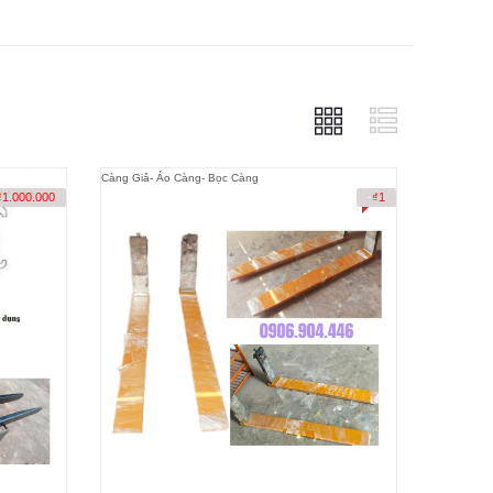
Càng Giả- Áo Càng- Bọc Càng
₫
1.000.000
-
₫
1