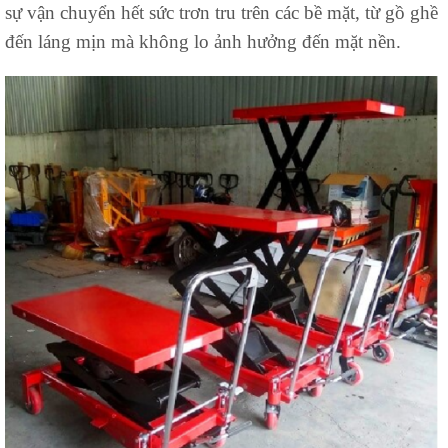
sự vận chuyển hết sức trơn tru trên các bề mặt, từ gồ ghề
đến láng mịn mà không lo ảnh hưởng đến mặt nền.