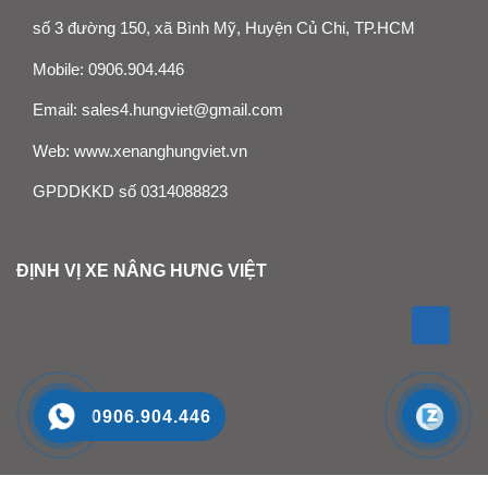
số 3 đường 150, xã Bình Mỹ, Huyện Củ Chi, TP.HCM
Mobile:
0906.904.446
Email:
sales4.hungviet@gmail.com
Web:
www.xenanghungviet.vn
GPDDKKD số 0314088823
ĐỊNH VỊ XE NÂNG HƯNG VIỆT
0906.904.446