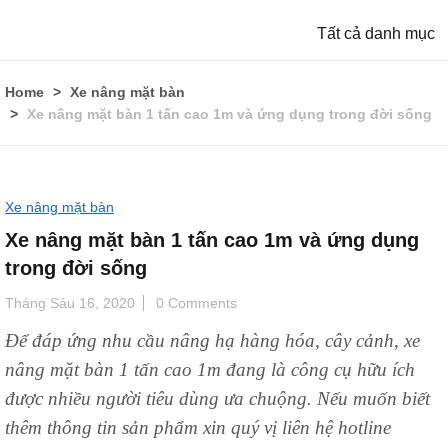
Tất cả danh mục
Home
Xe nâng mặt bàn
Xe nâng mặt bàn 1 tấn cao 1m và ứng dụng trong đời sống
Xe nâng mặt bàn
Xe nâng mặt bàn 1 tấn cao 1m và ứng dụng
trong đời sống
Tháng Sáu 16, 2020
0 Comments
Để đáp ứng nhu cầu nâng hạ hàng hóa, cây cảnh, xe
nâng mặt bàn 1 tấn cao 1m đang là công cụ hữu ích
được nhiều người tiêu dùng ưa chuộng. Nếu muốn biết
thêm thông tin sản phẩm xin quý vị liên hệ hotline