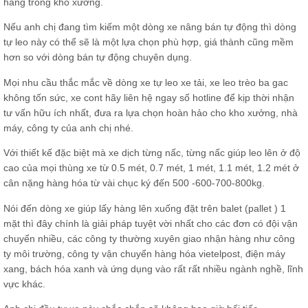
hàng trong kho xưởng.
Nếu anh chị đang tìm kiếm một dòng xe nâng bán tự động thì dòng
tự leo này có thể sẽ là một lựa chọn phù hợp, giá thành cũng mềm
hơn so với dòng bán tự động chuyên dụng.
Mọi nhu cầu thắc mắc về dòng xe tự leo xe tải, xe leo trèo ba gac
không tốn sức, xe cont hãy liên hệ ngay số hotline để kịp thời nhận
tư vấn hữu ích nhất, đưa ra lựa chọn hoàn hảo cho kho xưởng, nhà
máy, công ty của anh chị nhé.
Với thiết kế đặc biệt mà xe dịch từng nấc, từng nấc giúp leo lên ở độ
cao của mọi thùng xe từ 0.5 mét, 0.7 mét, 1 mét, 1.1 mét, 1.2 mét ở
cân nặng hàng hóa từ vài chục ký đến 500 -600-700-800kg.
Nói đến dòng xe giúp lấy hàng lên xuống đặt trên balet (pallet ) 1
mặt thì đây chính là giải pháp tuyệt vời nhất cho các đơn có đội vận
chuyển nhiều, các công ty thường xuyên giao nhận hàng như công
ty môi trường, công ty vận chuyển hàng hóa vietelpost, điện máy
xang, bách hóa xanh và ứng dụng vào rất rất nhiều ngành nghề, lĩnh
vực khác.