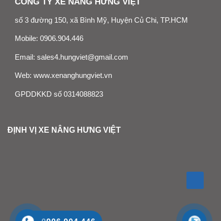
CÔNG TY XE NÂNG HƯNG VIỆT
số 3 đường 150, xã Bình Mỹ, Huyện Củ Chi, TP.HCM
Mobile:
0906.904.446
Email:
sales4.hungviet@gmail.com
Web:
www.xenanghungviet.vn
GPDDKKD số 0314088823
ĐỊNH VỊ XE NÂNG HƯNG VIỆT