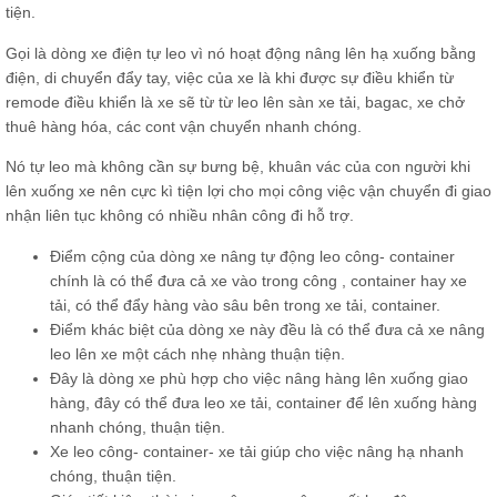
tiện.
Gọi là dòng xe điện tự leo vì nó hoạt động nâng lên hạ xuống bằng
điện, di chuyển đẩy tay, việc của xe là khi được sự điều khiển từ
remode điều khiển là xe sẽ từ từ leo lên sàn xe tải, bagac, xe chở
thuê hàng hóa, các cont vận chuyển nhanh chóng.
Nó tự leo mà không cần sự bưng bệ, khuân vác của con người khi
lên xuống xe nên cực kì tiện lợi cho mọi công việc vận chuyển đi giao
nhận liên tục không có nhiều nhân công đi hỗ trợ.
Điểm cộng của dòng xe nâng tự động leo công- container
chính là có thể đưa cả xe vào trong công , container hay xe
tải, có thể đẩy hàng vào sâu bên trong xe tải, container.
Điểm khác biệt của dòng xe này đều là có thể đưa cả xe nâng
leo lên xe một cách nhẹ nhàng thuận tiện.
Đây là dòng xe phù hợp cho việc nâng hàng lên xuống giao
hàng, đây có thể đưa leo xe tải, container để lên xuống hàng
nhanh chóng, thuận tiện.
Xe leo công- container- xe tải giúp cho việc nâng hạ nhanh
chóng, thuận tiện.