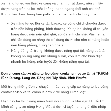
Xe nâng tự leo với thiết kế càng và chân trụ rút được, nên chỉ lấy
được hàng trên pallet mặt không thanh ngang thôi anh chị nhé.
Không lấy được hàng trên pallet 2 mặt nên anh chị lưu ý nhé
Xe nâng tự leo lên xe tải, bagac, xe công chỉ di chuyển được
trên nền bằng phằng, bình thường. Xe tự leo không di chuyển
hàng được nên nền ghồ ghê, sỏi đá anh chị nhé. Vậy nên anh
chị cần dùng xe nâng thì chỉ dùng được cho nền xi măng hoặc
nền bằng phẳng, cứng cáp nhé ạ.
Nâng đúng tải trọng, không được nâng quá tải: nâng quá tải
không những rạng nứt khung sườn, còn làm cho binh điện
nhanh hư hỏng, nên tuyệt đối không nâng quá tải.
Đơn vị cung cấp xe nâng tự leo công- container- leo xe tải tại TP.HCM-
Bình Dương- Long An- Đồng Nai Tây Ninh- Bình Phước
Một trong những đơn vị chuyên nhập- cung cấp xe nâng tự leo công-
container-leo xe tải chính là đơn vị xe nâng Hưng Việt.
Hiện nay tại thị trường miền Nam nói chung và khu vực TP. Hồ Chí
Minh công ty xe nâng Hưng Việt là đơn vị tuyên phong đi đầu nhập