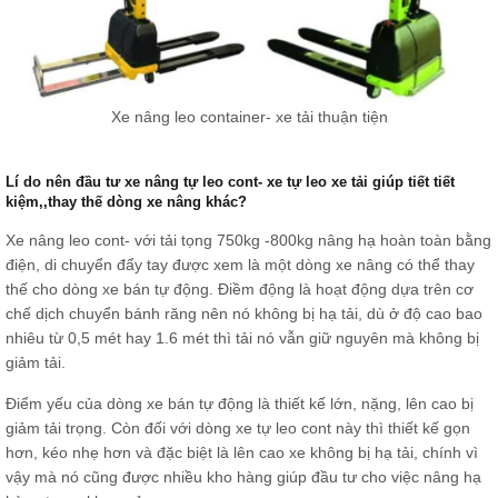
Xe nâng leo container- xe tải thuận tiện
Lí do nên đầu tư xe nâng tự leo cont- xe tự leo xe tải giúp tiết tiết
kiệm,,thay thế dòng xe nâng khác?
Xe nâng leo cont- với tải tọng 750kg -800kg nâng hạ hoàn toàn bằng
điện, di chuyển đẩy tay được xem là một dòng xe nâng có thể thay
thế cho dòng xe bán tự động. Điềm động là hoạt động dựa trên cơ
chế dịch chuyển bánh răng nên nó không bị hạ tải, dù ở độ cao bao
nhiêu từ 0,5 mét hay 1.6 mét thì tải nó vẫn giữ nguyên mà không bị
giảm tải.
Điểm yếu của dòng xe bán tự động là thiết kế lớn, nặng, lên cao bị
giảm tải trọng. Còn đối với dòng xe tự leo cont này thì thiết kế gọn
hơn, kéo nhẹ hơn và đặc biệt là lên cao xe không bị hạ tải, chính vì
vậy mà nó cũng được nhiều kho hàng giúp đầu tư cho việc nâng hạ