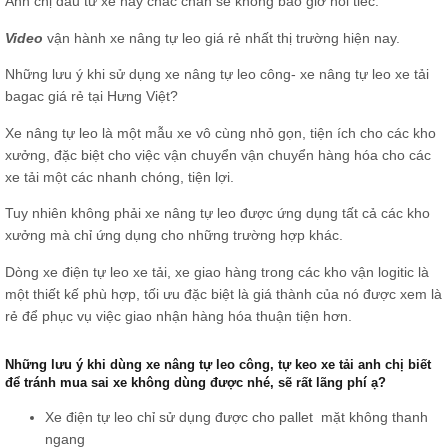
Anh chị đầu tư xe này chắc chắn sẽ không bao giờ hối tiếc.
Video
vận hành xe nâng tự leo giá rẻ nhất thị trường hiện nay.
Những lưu ý khi sử dụng xe nâng tự leo công- xe nâng tự leo xe tải
bagac giá rẻ tại Hưng Việt?
Xe nâng tự leo là một mẫu xe vô cùng nhỏ gọn, tiện ích cho các kho
xưởng, đặc biệt cho việc vận chuyển vận chuyển hàng hóa cho các
xe tải một các nhanh chóng, tiện lợi.
Tuy nhiên không phải xe nâng tự leo được ứng dụng tất cả các kho
xưởng mà chỉ ứng dụng cho những trường hợp khác.
Dòng xe điện tự leo xe tải, xe giao hàng trong các kho vận logitic là
một thiết kế phù hợp, tối ưu đặc biệt là giá thành của nó được xem là
rẻ để phục vụ việc giao nhận hàng hóa thuận tiện hơn.
Những lưu ý khi dùng xe nâng tự leo công, tự keo xe tải anh chị biết
để tránh mua sai xe không dùng được nhé, sẽ rất lãng phí ạ?
Xe điện tự leo chỉ sử dụng được cho pallet mặt không thanh
ngang