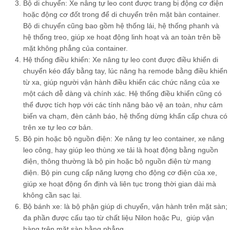
Bộ di chuyển: Xe nâng tự leo cont được trang bị động cơ điện
hoặc động cơ đốt trong để di chuyển trên mặt bàn container.
Bộ di chuyển cũng bao gồm hệ thống lái, hệ thống phanh và
hệ thống treo, giúp xe hoạt động linh hoạt và an toàn trên bề
mặt không phẳng của container.
Hệ thống điều khiển: Xe nâng tự leo cont được điều khiển di
chuyển kéo đẩy bằng tay, lúc nâng hạ remode bằng điều khiển
từ xa, giúp người vận hành điều khiển các chức năng của xe
một cách dễ dàng và chính xác. Hệ thống điều khiển cũng có
thể được tích hợp với các tính năng bảo vệ an toàn, như cảm
biến va chạm, đèn cảnh báo, hệ thống dừng khẩn cấp chưa có
trên xe tự leo cơ bản.
Bộ pin hoặc bộ nguồn điện: Xe nâng tự leo container, xe nâng
leo công, hay giúp leo thùng xe tải là hoạt động bằng nguồn
điện, thông thường là bộ pin hoặc bộ nguồn điện từ mạng
điện. Bộ pin cung cấp năng lượng cho động cơ điện của xe,
giúp xe hoạt động ổn định và liên tục trong thời gian dài mà
không cần sạc lại.
Bộ bánh xe: là bộ phận giúp di chuyển, vận hành trên mặt sàn;
đa phần được cấu tạo từ chất liệu Nilon hoặc Pu, giúp vận
hàng trên mặt sàn bằng phẳng.