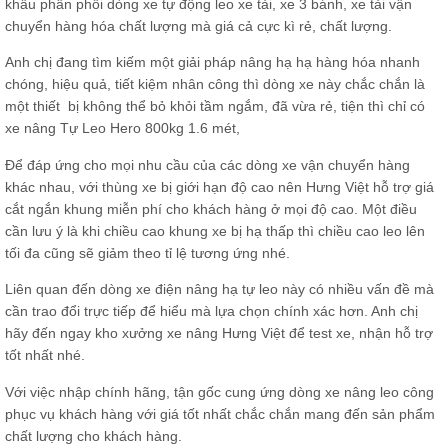
khẩu phân phối dòng xe tự động leo xe tải, xe 3 bánh, xe tải vận
chuyển hàng hóa chất lượng mà giá cả cực kì rẻ, chất lượng.
Anh chị đang tìm kiếm một giải pháp nâng hạ hạ hàng hóa nhanh
chóng, hiệu quả, tiết kiệm nhân công thì dòng xe này chắc chắn là
một thiết bị không thể bỏ khỏi tầm ngắm, đã vừa rẻ, tiện thì chỉ có
xe nâng Tự Leo Hero 800kg 1.6 mét,
Để đáp ứng cho mọi nhu cầu của các dòng xe vận chuyển hàng
khác nhau, với thùng xe bị giới hạn độ cao nên Hưng Việt hỗ trợ giá
cắt ngắn khung miễn phí cho khách hàng ở mọi độ cao. Một điều
cần lưu ý là khi chiều cao khung xe bị hạ thấp thì chiều cao leo lên
tối đa cũng sẽ giảm theo tỉ lệ tương ứng nhé.
Liên quan đến dòng xe điện nâng hạ tự leo này có nhiều vấn đề mà
cần trao đổi trực tiếp để hiểu mà lựa chọn chính xác hơn. Anh chị
hãy đến ngay kho xưởng xe nâng Hưng Việt để test xe, nhận hỗ trợ
tốt nhất nhé.
Với việc nhập chính hãng, tận gốc cung ứng dòng xe nâng leo công
phục vụ khách hàng với giá tốt nhất chắc chắn mang đến sản phẩm
chất lượng cho khách hàng.