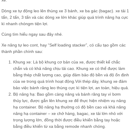
xe.
Dòng xe tự động leo lên thùng xe 3 bánh, xe ba gác (bagac). xe tải 1
tấn, 2 tấn, 3 tấn và các dòng xe lớn khác giúp quá trình nâng hạ cực
kì nhanh chóngm tiện lợi.
Cùng tìm hiểu ngay sau đây nhé.
Xe nâng tự leo cont, hay “Self loading stacker”, có cấu tạo gồm các
thành phần chính sau:
Khung xe: Là bộ khung cơ bản của xe, được thiết kế chắc
chắn và có khả năng chịu tải cao. Khung xe có thể được làm
bằng thép chất lượng cao, giúp đảm bảo độ bền và độ ổn định
của xe trong quá trình hoạt động.Với thép dày, khung xe đảm
bảo việc bánh răng leo thùng cực kì tiện lợi, an toàn, hiệu quả.
Bộ nâng hạ: Bao gồm càng nâng và bánh răng tay vì bơm
thủy lực, được gắn lên khung xe để thực hiện nhiệm vụ nâng
hạ container. Bộ nâng hạ thường có độ bền cao và khả năng
nâng hạ container – xe chở hàng, bagac, xe tải lớn nhỏ với
trọng lượng lớn, đồng thời được điều khiển bằng tay hoặc
bằng điều khiển từ xa bằng remode nhanh chóng.