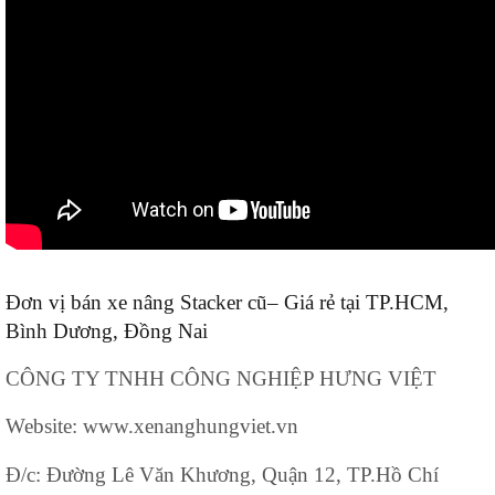
Đơn vị bán xe nâng Stacker cũ– Giá rẻ tại TP.HCM,
Bình Dương, Đồng Nai
CÔNG TY TNHH CÔNG NGHIỆP HƯNG VIỆT
Website: www.xenanghungviet.vn
Đ/c: Đường Lê Văn Khương, Quận 12, TP.Hồ Chí