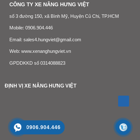
CÔNG TY XE NÂNG HƯNG VIỆT
số 3 đường 150, xã Bình Mỹ, Huyện Củ Chi, TP.HCM
Mobile:
0906.904.446
Email:
sales4.hungviet@gmail.com
Web:
www.xenanghungviet.vn
GPDDKKD số 0314088823
ĐỊNH VỊ XE NÂNG HƯNG VIỆT
0906.904.446