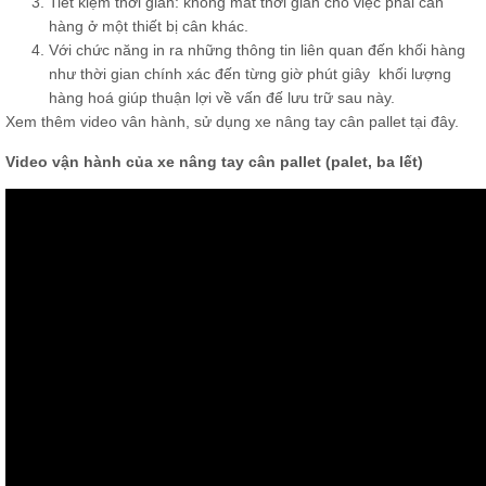
Tiết kiệm thời gian: không mất thời gian cho việc phải cân
hàng ở một thiết bị cân khác.
Với chức năng in ra những thông tin liên quan đến khối hàng
như thời gian chính xác đến từng giờ phút giây khối lượng
hàng hoá giúp thuận lợi về vấn đế lưu trữ sau này.
Xem thêm video vân hành, sử dụng xe nâng tay cân pallet
tại đây.
Video vận hành của xe nâng tay cân pallet (palet, ba lết)