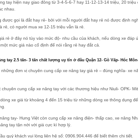
ng tay hiện nay giao đông từ 3-4-5-6-7 hay 11-12-13-14 triệu, 20 tri
ác nhau.
 được gọi là đắt hay rẻ- bởi với mỗi người đắt hay rẻ nó được định ngh
 là rẻ, có người mua xe 12-15 triệu vẫn là rẻ.
iá rẻ ở đây nó tùy vào mức độ- nhu cầu của khách, nếu dòng xe đáp 
một mức giá nào cố định để nói rằng rẻ hay đắt cả.
ng tay 2.5 tấn- 3 tấn chất lượng uy tín ở đâu Quận 12- Gò Vấp- Hóc Mô
 những đơn vị chuyên cung cấp xe nâng tay giá rẻ – đúng nghĩa- xe n
 chuyên cung cấp xe nâng tay với các thương hiệu như Niuli- OPK- Mit
 dòng xe giá từ khoảng 4 đến 15 triệu từ những dòng xe thông dụng đ
ng.
nâng tay- Hưng Việt còn cung cấp xe nâng điện- thấp cao,
xe nâng Nhậ
âng tay tận nới với giá cực kì hợp lý.
ầu quý khách vui lòng liên hệ số:
0906.904.446
để biết thêm chi tiết.