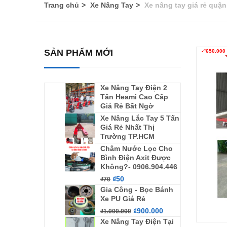
Trang chủ
Xe Nâng Tay
Xe nâng tay giá rẻ quận
SẢN PHẨM MỚI
-
₫
650.000
Xe Nâng Tay Điện 2
Tấn Heami Cao Cấp
Giá Rẻ Bất Ngờ
Xe Nâng Lắc Tay 5 Tấn
Giá Rẻ Nhất Thị
Trường TP.HCM
Châm Nước Lọc Cho
Bình Điện Axit Được
Không?- 0906.904.446
₫
50
₫
70
Gia Công - Bọc Bánh
Xe PU Giá Rẻ
₫
900.000
₫
1.000.000
Xe Nâng Tay Điện Tại