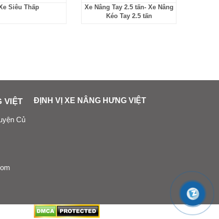
Xe Siêu Thấp
Xe Nâng Tay 2.5 tấn- Xe Nâng
Xe N
Kéo Tay 2.5 tấn
 VIỆT
ĐỊNH VỊ XE NÂNG HƯNG VIỆT
Huyện Củ
com