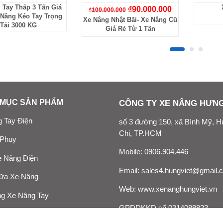
 Tay Thấp 3 Tấn Giá
₫
90.000.000
₫
100.000.000
 Nâng Kéo Tay Trọng
Xe Nâng Nhật Bãi- Xe Nâng Cũ
Tải 3000 KG
Giá Rẻ Từ 1 Tấn
MỤC SẢN PHẨM
CÔNG TY XE NÂNG HƯNG
 Tay Điện
số 3 đường 150, xã Bình Mỹ, 
Chi, TP.HCM
 Phuy
Mobile:
0906.904.446
 Nâng Điện
Email:
sales4.hungviet@gmail.
ữa Xe Nâng
Web:
www.xenanghungviet.vn
g Xe Nâng Tay
GPDDKKD số 0314088823