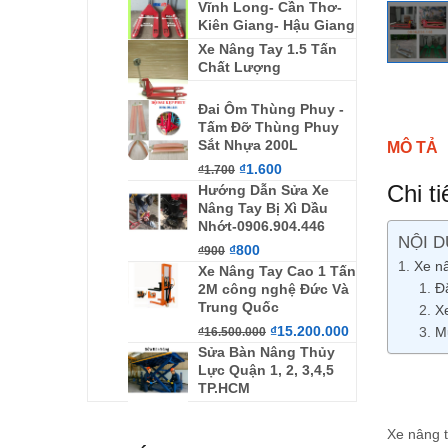
Vĩnh Long- Cần Thơ-
Kiên Giang- Hậu Giang
Xe Nâng Tay 1.5 Tấn
Chất Lượng
Đai Ôm Thùng Phuy -
Tấm Đỡ Thùng Phuy
Sắt Nhựa 200L
MÔ TẢ
₫
1.600
₫
1.700
Chi t
Hướng Dẫn Sửa Xe
Nâng Tay Bị Xì Dầu
Nhớt-0906.904.446
NỘI D
₫
800
₫
900
Xe nâ
Xe Nâng Tay Cao 1 Tấn
Đ
2M công nghệ Đức Và
Trung Quốc
X
₫
15.200.000
M
₫
16.500.000
Sửa Bàn Nâng Thủy
Lực Quận 1, 2, 3,4,5
TP.HCM
Xe nâng t