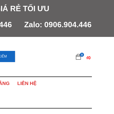
IÁ RẺ TỐI ƯU
.446
Zalo:
0906.904.446
0
KIẾM
₫
0
NÂNG
LIÊN HỆ