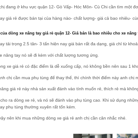
hị đang ở khu vực quận 12- Gò Vấp- Hóc Môn- Củ Chi cần tìm một đơn 
ay giá rẻ được bán tại của hàng nào- chất lượng- giá cả bao nhiêu- cù
của dòng xe nâng tay giá rẻ quận 12- Giá bán là bao nhiêu cho xe nâng t
ay tải trọng 2.5 tân- 3 tấn hiện nay giá bán rất đa dạng, giá chỉ từ kh
e nâng tay nó sẽ đi kèm với chất lượng tương ứng.
g xe giá rẻ có đặc điểm là dễ xuống cấp, nó không bền nên sau 1 khoả
nh chị cần mua phụ tùng để thay thế, thì chính thời điểm này anh chị m
âng giá rẻ này nhà sản xuất đánh vào tính muốn rẻ, thích rẻ mà không
cho ra dòng xe rẻ, và nó sẽ đánh vào phụ tùng cao. Khi sử dụng nhữn
hay phụ tùng thường xuyên rất tốn kém.
vậy nên khi mua những dòng xe giá rẻ anh chị cần cân nhắc nhé.