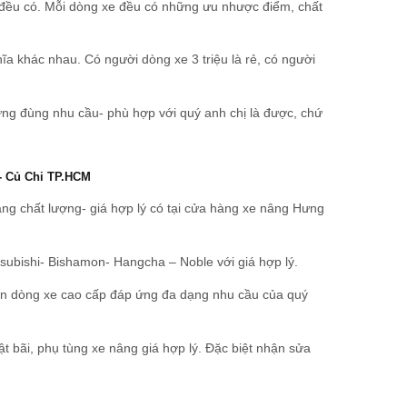
ệu đều có. Mỗi dòng xe đều có những ưu nhược điểm, chất
ĩa khác nhau. Có người dòng xe 3 triệu là rẻ, có người
ứng đùng nhu cầu- phù hợp với quý anh chị là được, chứ
n- Củ Chi TP.HCM
âng chất lượng- giá hợp lý có tại cửa hàng xe nâng Hưng
subishi- Bishamon- Hangcha – Noble với giá hợp lý.
ến dòng xe cao cấp đáp ứng đa dạng nhu cầu của quý
t bãi
, phụ tùng xe nâng giá hợp lý. Đặc biệt nhận sửa