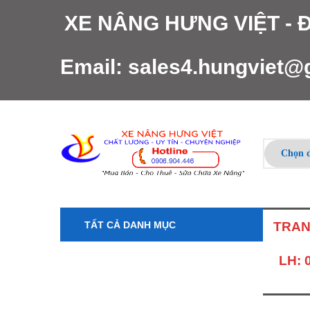
XE NÂNG HƯNG VIỆT -
Email:
sales4.hungviet@
TẤT CẢ DANH MỤC
TRAN
LH: 