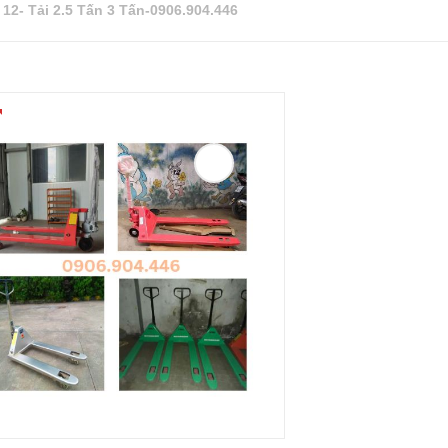
 12- Tải 2.5 Tấn 3 Tấn-0906.904.446