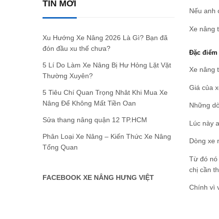
TIN MỚI
Nếu anh c
Xe nâng t
Xu Hướng Xe Nâng 2026 Là Gì? Bạn đã
đón đầu xu thế chưa?
Đặc điểm 
5 Lí Do Làm Xe Nâng Bị Hư Hỏng Lặt Vặt
Xe nâng t
Thường Xuyên?
Giá của x
5 Tiêu Chí Quan Trọng Nhât Khi Mua Xe
Nâng Để Không Mất Tiền Oan
Những dòn
Sửa thang nâng quận 12 TP.HCM
Lúc này a
Phân Loại Xe Nâng – Kiến Thức Xe Nâng
Dòng xe n
Tổng Quan
Từ đó nó 
chị cần t
FACEBOOK XE NÂNG HƯNG VIỆT
Chính vì 