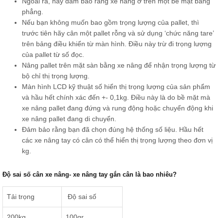
Ngoài ra, hãy đảm bảo rằng xe nâng ở trên một bề mặt bằng
phẳng.
Nếu bạn không muốn bao gồm trọng lượng của pallet, thì
trước tiên hãy cân một pallet rỗng và sử dụng ‘chức năng tare’
trên bảng điều khiển từ màn hình. Điều này trừ đi trọng lượng
của pallet từ số đọc.
Nâng pallet trên mặt sàn bằng xe nâng để nhận trọng lượng từ
bộ chỉ thị trọng lượng.
Màn hình LCD kỹ thuật số hiển thị trọng lượng của sản phẩm
và hầu hết chính xác đến +- 0,1kg. Điều này là do bề mặt mà
xe nâng pallet đang đứng và rung động hoặc chuyển động khi
xe nâng pallet đang di chuyển.
Đảm bảo rằng bạn đã chọn đúng hệ thống số liệu. Hầu hết
các xe nâng tay có cân có thể hiển thị trọng lượng theo đơn vị
kg.
Độ sai số cân xe nâng- xe nâng tay gắn cân là bao nhiêu?
Tải trọng
Độ sai số
200kg
100gr