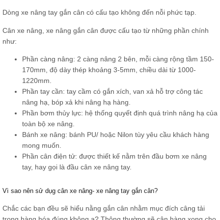
Dòng xe nâng tay gắn cân có cấu tạo không đến nỗi phức tạp.
Cân xe nâng, xe nâng gắn cân được cấu tạo từ những phần chính
như:
Phần càng nâng: 2 càng nâng 2 bên, mỗi càng rộng tầm 150-
170mm, độ dày thép khoảng 3-5mm, chiều dài từ 1000-
1220mm.
Phần tay cần: tay cầm có gắn xích, van xả hỗ trợ công tác
nâng hạ, bóp xả khi nâng hạ hàng.
Phần bơm thủy lực: hệ thống quyết định quá trình nâng hạ của
toàn bộ xe nâng.
Bánh xe nâng: bánh PU/ hoặc Nilon tùy yêu cầu khách hàng
mong muốn.
Phần cân điện tử: được thiết kế nằm trên đầu bơm xe nâng
tay, hay gọi là đầu cân xe nâng tay.
Vì sao nên sử dụg cân xe nâng- xe nâng tay gắn cân?
Chắc các bạn đều sẽ hiểu nằng gắn cân nhằm mục đích câng tải
trọng hàng hóa đúng không ạ? Thông thường sẽ cân hàng xong cho