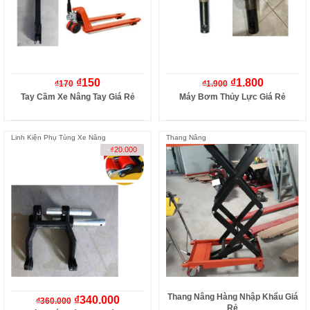
₫
150
₫
1.800
₫
170
₫
1.900
Tay Cầm Xe Nâng Tay Giá Rẻ
Máy Bơm Thủy Lực Giá Rẻ
Linh Kiện Phụ Tùng Xe Nâng
Thang Nâng
-
₫
20.000
Thang Nâng Hàng Nhập Khẩu Giá
₫
340.000
₫
360.000
Rẻ