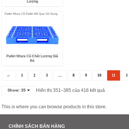
Lượng
Pallet Nhựa Cũ-Pallet Đã Qua Sử Dụng
Pallet Nhựa Cũ Chất Lượng Giá
Rẻ
←
1
2
3
…
8
9
10
11
1
Hiển thị 351–385 của 416 kết quả
This is where you can browse products in this store.
CHÍNH SÁCH BÁN HÀNG