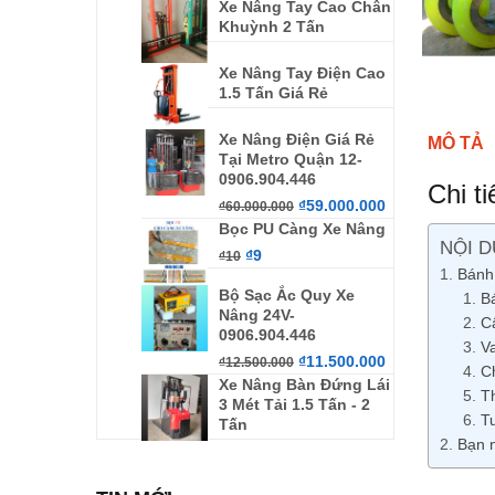
Xe Nâng Tay Cao Chân
Khuỳnh 2 Tấn
Xe Nâng Tay Điện Cao
1.5 Tấn Giá Rẻ
Xe Nâng Điện Giá Rẻ
MÔ TẢ
Tại Metro Quận 12-
0906.904.446
Chi t
₫
59.000.000
₫
60.000.000
Bọc PU Càng Xe Nâng
NỘI D
₫
9
₫
10
Bánh
Bộ Sạc Ắc Quy Xe
B
Nâng 24V-
C
0906.904.446
Va
₫
11.500.000
₫
12.500.000
C
Xe Nâng Bàn Đứng Lái
T
3 Mét Tải 1.5 Tấn - 2
T
Tấn
Bạn 