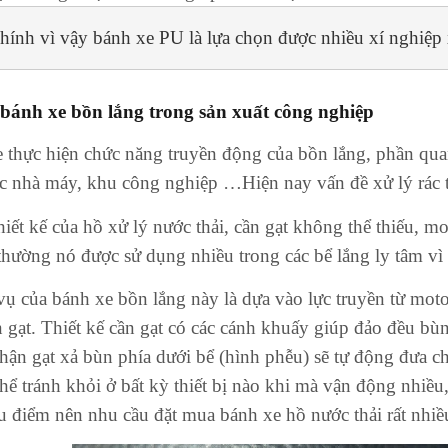
hính vì vậy bánh xe PU là lựa chọn được nhiều xí nghiệp x
 bánh xe bồn lắng t
rong sản xuất công nghiệp
 thực hiện chức năng truyền động của bồn lắng, phần quan
các nhà máy, khu công nghiệp …Hiện nay vấn đề xử lý rác
hiết kế của hồ xử lý nước thải, cần gạt không thể thiếu, m
hường nó được sử dụng nhiều trong các bể lắng ly tâm vì b
ụ của bánh xe bồn lắng này là dựa vào lực truyền từ moto
n gạt. Thiết kế cần gạt có các cánh khuấy giúp đảo đều bù
phận gạt xả bùn phía dưới bể (hình phễu) sẽ tự động đưa c
hể tránh khỏi ở bất kỳ thiết bị nào khi mà vận động nhiều
u điểm nên nhu cầu đặt mua bánh xe hồ nước thải rất nhiề