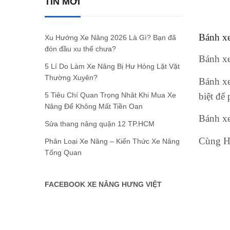
TIN MỚI
Bánh xe
Xu Hướng Xe Nâng 2026 Là Gì? Bạn đã
đón đầu xu thế chưa?
Bánh xe
5 Lí Do Làm Xe Nâng Bị Hư Hỏng Lặt Vặt
Thường Xuyên?
Bánh xe
biệt để
5 Tiêu Chí Quan Trọng Nhât Khi Mua Xe
Nâng Để Không Mất Tiền Oan
Bánh xe
Sửa thang nâng quận 12 TP.HCM
Cùng Hư
Phân Loại Xe Nâng – Kiến Thức Xe Nâng
Tổng Quan
FACEBOOK XE NÂNG HƯNG VIỆT