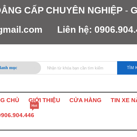
 ĐẲNG CẤP CHUYÊN NGHIỆP
-
G
gmail.com
Liên hệ:
0906.904
TÌM 
G CHỦ
GIỚI THIỆU
CỬA HÀNG
TIN XE 
Hot
0906.904.446