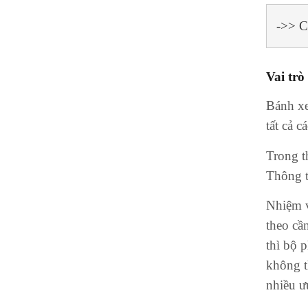
->> C
Vai trò
Bánh xe
tất cả 
Trong t
Thông t
Nhiệm v
theo cầ
thì bộ 
không t
nhiều ư