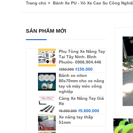
Trang chủ
Bánh Xe PU - Vỏ Xe Cao Su Công Nghi
SẢN PHẨM MỚI
Phụ Tùng Xe Nâng Tay
Tại Tây Ninh- Bình
Phước- 0906.904.446
₫
150.000
₫
250.000
Bánh xe nilon
80x70mm cho xe nâng
tay và máy móc công
nghiệp
Càng Xe Nâng Tay Giá
Rẻ
₫
5.600.000
₫
6.000.000
Xe nâng tay thấp
51mm