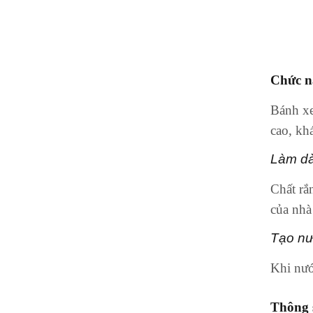
Chức n
Bánh xe
cao, kh
Làm dà
Chất rắ
của nhà
Tạo nư
Khi nướ
Thông s