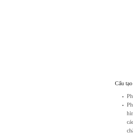
Cấu tạo
Ph
Ph
hì
cá
ch