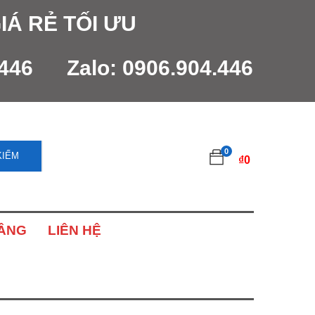
IÁ RẺ TỐI ƯU
.446
Zalo:
0906.904.446
0
KIẾM
₫
0
NÂNG
LIÊN HỆ