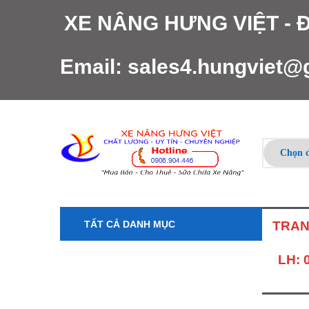
XE NÂNG HƯNG VIỆT -
Email:
sales4.hungviet@
TẤT CẢ DANH MỤC
TRAN
LH: 