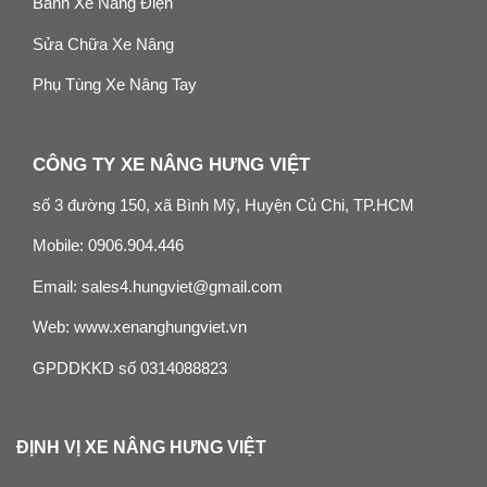
Bánh Xe Nâng Điện
Sửa Chữa Xe Nâng
Phụ Tùng Xe Nâng Tay
CÔNG TY XE NÂNG HƯNG VIỆT
số 3 đường 150, xã Bình Mỹ, Huyện Củ Chi, TP.HCM
Mobile:
0906.904.446
Email:
sales4.hungviet@gmail.com
Web:
www.xenanghungviet.vn
GPDDKKD số 0314088823
ĐỊNH VỊ XE NÂNG HƯNG VIỆT