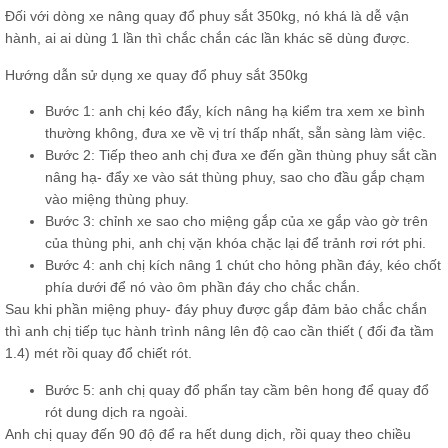
Đối với dòng xe nâng quay đổ phuy sắt 350kg, nó khá là dễ vận
hành, ai ai dùng 1 lần thì chắc chắn các lần khác sẽ dùng được.
Hướng dẫn sử dụng xe quay đổ phuy sắt 350kg
Bước 1: anh chị kéo đẩy, kích nâng hạ kiểm tra xem xe bình
thường không, đưa xe về vị trí thấp nhất, sẵn sàng làm việc.
Bước 2: Tiếp theo anh chị đưa xe đến gần thùng phuy sắt cần
nâng hạ- đẩy xe vào sát thùng phuy, sao cho đầu gắp chạm
vào miệng thùng phuy.
Bước 3: chỉnh xe sao cho miệng gắp của xe gắp vào gờ trên
của thùng phi, anh chị vặn khóa chặc lại để trảnh rơi rớt phi.
Bước 4: anh chị kích nâng 1 chút cho hỏng phần đáy, kéo chốt
phía dưới để nó vào ôm phần đáy cho chắc chắn.
Sau khi phần miệng phuy- đáy phuy được gắp đảm bảo chắc chắn
thì anh chị tiếp tục hành trình nâng lên độ cao cần thiết ( đối đa tầm
1.4) mét rồi quay đổ chiết rót.
Bước 5: anh chị quay đổ phẩn tay cầm bên hong để quay đổ
rót dung dịch ra ngoài.
Anh chị quay đến 90 độ để ra hết dung dịch, rồi quay theo chiều