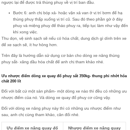
ngược lại để được trả thùng phuy về vị trí ban đầu.
Bước 6: anh chị bóp xả- hoặc vặn xả van ở vị trí bơm để hạ
thùng phuy thấp xuống vị trí cũ. Sau đó theo phần gờ ở đáy
phuy và miệng phuy để tháo phuy ra, tiếp tục làm như vậy đến
khi xong việc.
Thu dọn, vệ sinh sạch sẽ nếu có hóa chất, dung dịch gì dính trên xe
để xe sạch sẽ, ít hư hỏng hơn.
Trên đây là hướng dẫn sử dụng cơ bản cho dòng xe nâng thùng
phuy sắt- xăng dầu hóa chất để anh chị tham khảo nhé.
Ưu nhược điểm dòng xe quay đổ phuy sắt 350kg- thung phi nhớt hóa
chất 200 lít
Đối với bất cứ một sản phẩm- một dòng xe nào thì đều có những ưu
nhược điểm của nó. Và dòng xe quay đổ phuy cơ cũng vậy.
Đối với dòng xe nâng phuy này thì có những ưu nhược điểm như
sau, anh chị cùng tham khảo, cân đối nhé.
Ưu điểm xe nâng quay đổ
Nhược điểm xe nâng quay