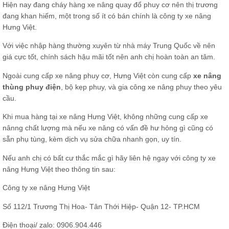
Hiện nay đang cháy hàng xe nâng quay đổ phuy cơ nên thị trương
đang khan hiếm, một trong số ít có bán chính là công ty xe nâng
Hưng Việt.
Với việc nhập hàng thường xuyên từ nhà máy Trung Quốc về nên
giá cực tốt, chính sách hậu mãi tốt nên anh chị hoàn toàn an tâm.
Ngoài cung cấp xe nâng phuy cơ, Hưng Việt còn cung cấp
xe nâng
thùng phuy điện
,
bộ kẹp phuy,
và gia công xe nâng phuy theo yêu
cầu.
Khi mua hàng tại xe nâng Hưng Việt, không những cung cấp xe
nânng chất lượng mà nếu xe nâng có vấn đề hư hỏng gì cũng có
sẵn phụ tùng, kèm dịch vụ sửa chữa nhanh gọn, uy tín.
Nếu anh chị có bất cư thắc mắc gì hãy liên hệ ngay với công ty xe
nâng Hưng Việt theo thông tin sau:
Công ty xe nâng Hưng Việt
Số 112/1 Trương Thị Hoa- Tân Thới Hiệp- Quận 12- TP.HCM
Điện thoại/ zalo: 0906.904.446