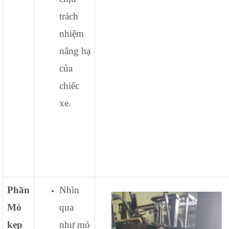
trách
nhiệm
nâng hạ
của
chiếc
xe.
Phần
Nhìn
Mỏ
qua
kẹp
như mỏ