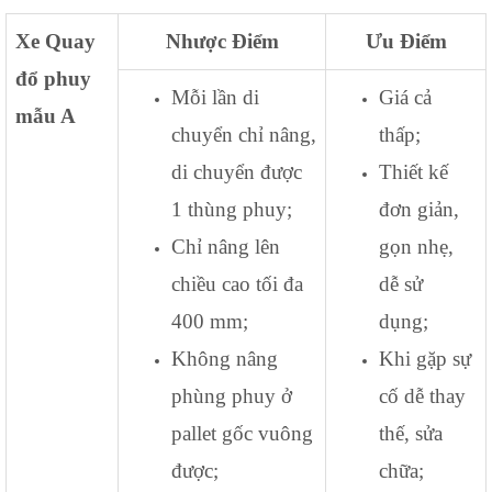
Xe Quay
Nhược Điểm
Ưu Điểm
đổ phuy
Mỗi lần di
Giá cả
mẫu A
chuyển chỉ nâng,
thấp;
di chuyển được
Thiết kế
1 thùng phuy;
đơn giản,
Chỉ nâng lên
gọn nhẹ,
chiều cao tối đa
dễ sử
400 mm;
dụng;
Không nâng
Khi gặp sự
phùng phuy ở
cố dễ thay
pallet gốc vuông
thế, sửa
được;
chữa;