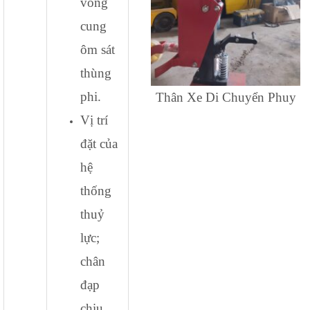
vòng
cung
ôm sát
thùng
phi.
Thân Xe Di Chuyển Phuy
Vị trí
đặt của
hệ
thống
thuỷ
lực;
chân
đạp
chịu