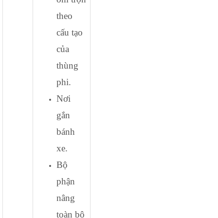
theo
cấu tạo
của
thùng
phi.
Nơi
gắn
bánh
xe.
Bộ
phận
nâng
toàn bộ