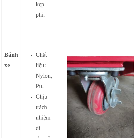
kẹp
phi.
Bánh
Chất
xe
liệu:
Nylon,
Pu.
Chịu
trách
nhiệm
di