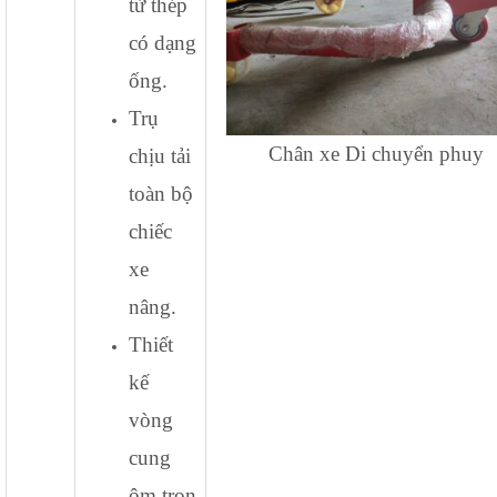
từ thép
có dạng
ống.
Trụ
Chân xe Di chuyển phuy
chịu tải
toàn bộ
chiếc
xe
nâng.
Thiết
kế
vòng
cung
ôm trọn