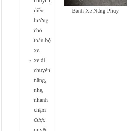
chuyển,
điều
Bánh Xe Nâng Phuy
hướng
cho
toàn bộ
xe.
xe di
chuyển
nặng,
nhẹ,
nhanh
chậm
được
quyết