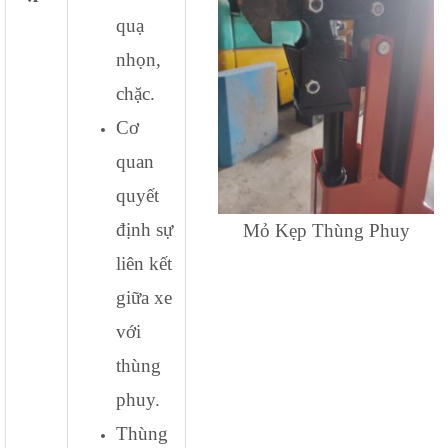
quạ
nhọn,
chặc.
Cơ
quan
quyết
định sự
Mỏ Kẹp Thùng Phuy
liên kết
giữa xe
với
thùng
phuy.
Thùng