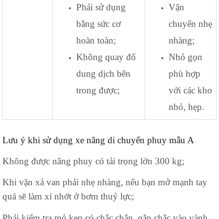
Phải sử dụng
Vận
bằng sức cơ
chuyển nhẹ
hoàn toàn;
nhàng;
Không quay đổ
Nhỏ gọn
dung dịch bên
phù hợp
trong được;
với các kho
nhỏ, hẹp.
Lưu ý khi sử dụng xe nâng di chuyển phuy mẫu A
Không được nâng phuy có tải trọng lớn 300 kg;
Khi vặn xả van phải nhẹ nhàng, nếu bạn mở mạnh tay
quá sẽ làm xí nhớt ở bơm thuỷ lực;
Phải kiểm tra mỏ kẹp có chắc chắn, gắn chắc vào vành