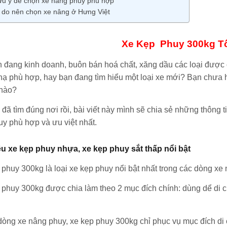
ưu ý để chọn xe nâng phuy phù hợp
í do nên chọn xe nâng ở Hưng Việt
Xe Kẹp Phuy 300kg Tố
g kinh doanh, buôn bán hoá chất, xăng dầu các loại được ch
hạ phù hợp, hay bạn đang tìm hiểu một loại xe mới? Bạn chưa h
 nào?
ìm đúng nơi rồi, bài viết này mình sẽ chia sẻ những thông tin 
y phù hợp và ưu việt nhất.
iệu xe kẹp phuy nhựa, xe kẹp phuy sắt thấp nổi bật
phuy 300kg là loại xe kẹp phuy nổi bật nhất trong các dòng xe 
phuy 300kg được chia làm theo 2 mục đích chính: dùng dể di
dòng xe nâng phuy, xe kẹp phuy 300kg chỉ phục vụ mục đích di c