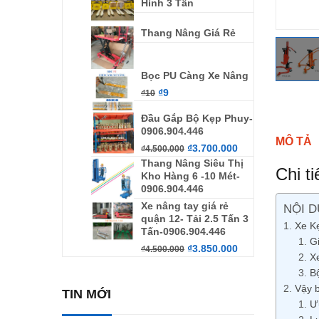
Hình 3 Tấn
Thang Nâng Giá Rẻ
Bọc PU Càng Xe Nâng
₫
9
₫
10
Đầu Gắp Bộ Kẹp Phuy-
0906.904.446
MÔ TẢ
₫
3.700.000
₫
4.500.000
Thang Nâng Siêu Thị
Chi t
Kho Hàng 6 -10 Mét-
0906.904.446
Xe nâng tay giá rẻ
NỘI D
quận 12- Tải 2.5 Tấn 3
Xe K
Tấn-0906.904.446
Gi
₫
3.850.000
₫
4.500.000
X
B
Vậy b
TIN MỚI
Ư