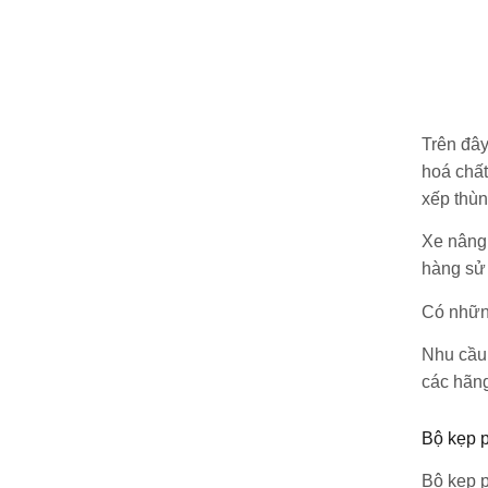
Trên đây
hoá chất
xếp thùn
Xe nâng 
hàng sử
Có những
Nhu cầu 
các hãng
Bộ kẹp p
Bộ kẹp p