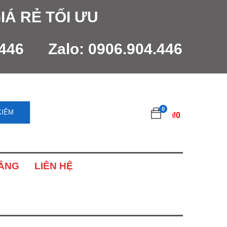
IÁ RẺ TỐI ƯU
.446
Zalo:
0906.904.446
0
KIẾM
₫
0
NÂNG
LIÊN HỆ