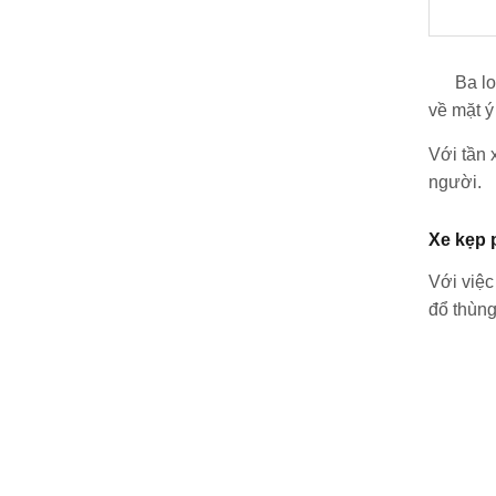
Ba loại 
về mặt ý
Với tần 
người.
Xe kẹp 
Với việc
đổ thùn