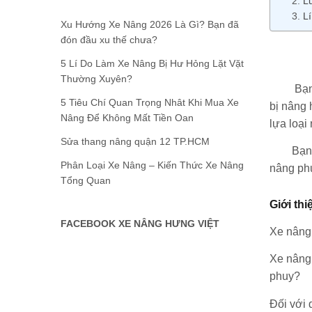
L
L
Xu Hướng Xe Nâng 2026 Là Gì? Bạn đã
đón đầu xu thế chưa?
5 Lí Do Làm Xe Nâng Bị Hư Hỏng Lặt Vặt
Thường Xuyên?
Bạn đan
5 Tiêu Chí Quan Trọng Nhât Khi Mua Xe
bị nâng 
Nâng Để Không Mất Tiền Oan
lựa loại
Sửa thang nâng quận 12 TP.HCM
Bạn đã t
Phân Loại Xe Nâng – Kiến Thức Xe Nâng
nâng phu
Tổng Quan
Giới th
FACEBOOK XE NÂNG HƯNG VIỆT
Xe nâng 
Xe nâng 
phuy?
Đối với 