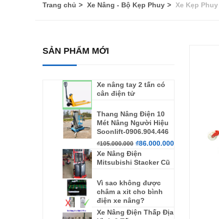
Trang chủ
Xe Nâng - Bộ Kẹp Phuy
Xe Kẹp Phuy
SẢN PHẨM MỚI
Xe nâng tay 2 tấn có
cân điện tử
Thang Nâng Điện 10
Mét Nâng Người Hiệu
Soonlift-0906.904.446
₫
86.000.000
₫
105.000.000
Xe Nâng Điện
Mitsubishi Stacker Cũ
Vì sao không được
châm a xit cho bình
điện xe nâng?
Xe Nâng Điện Thấp Địa