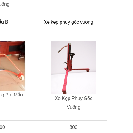
uông.
ẫu B
Xe kẹp phuy gốc vuông
 Phi Mẫu
Xe Kẹp Phuy Gốc
Vuông
00
300