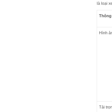
là loại 
Thông 
Hình ả
Tải trọ