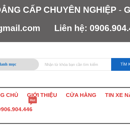
 ĐẲNG CẤP CHUYÊN NGHIỆP
-
G
gmail.com
Liên hệ:
0906.904
TÌM 
G CHỦ
GIỚI THIỆU
CỬA HÀNG
TIN XE 
Hot
0906.904.446