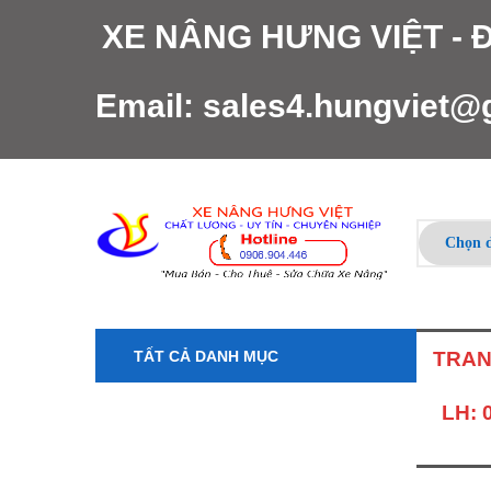
XE NÂNG HƯNG VIỆT -
Email:
sales4.hungviet@
TẤT CẢ DANH MỤC
TRAN
LH: 