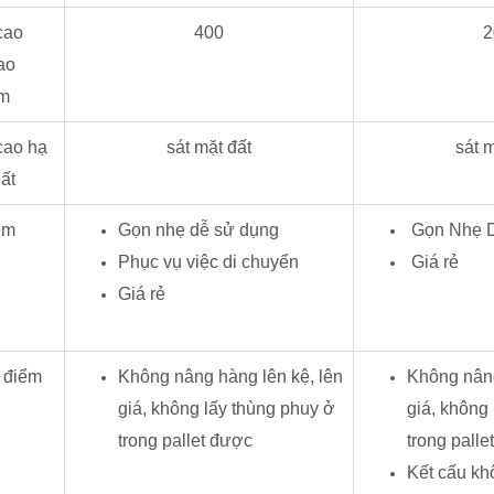
cao
400
2
ao
mm
cao hạ
sát mặt đất
sát m
ất
ểm
Gọn nhẹ dễ sử dụng
Gọn Nhẹ D
Phục vụ việc di chuyển
Giá rẻ
Giá rẻ
 điểm
Không nâng hàng lên kệ, lên
Không nâng
giá, không lấy thùng phuy ở
giá, không
trong pallet được
trong palle
Kết cấu kh