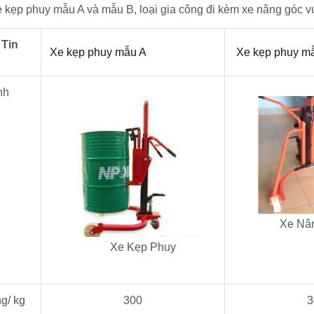
xe kẹp phuy mẫu A và mẫu B, loại gia công đi kèm xe nâng góc v
Tin
Xe kẹp phuy mẫu A
Xe kẹp phuy m
nh
Xe Nâng
Xe Kẹp Phuy
ng/ kg
300
3