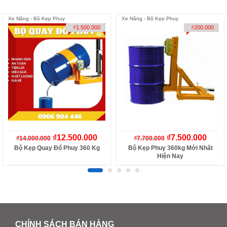
Xe Nâng - Bộ Kẹp Phuy
Xe Nâng - Bộ Kẹp Phuy
-
₫
1.500.000
-
₫
200.000
₫
12.500.000
₫
7.500.000
₫
14.000.000
₫
7.700.000
Bộ Kẹp Quay Đổ Phuy 360 Kg
Bộ Kẹp Phuy 360kg Mới Nhất
Hiện Nay
CHÍNH SÁCH BÁN HÀNG