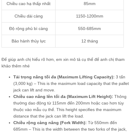
Chiều cao hạ thấp nhất
85mm
Chiều dài càng
1150-1200mm
Độ rộng phủ bì càng
550-685mm
Bảo hành thủy lực
12 tháng
Để giúp anh chị hiểu rõ hơn, em xin mô tả cụ thể để anh chị tham
khảo thêm nhé
Tải trọng nâng tối đa (Maximum Lifting Capacity):
3 tấn
(3,000 kg) – This is the maximum load capacity that the pallet
jack can lift and move.
Chiều cao nâng lên tối đa (Maximum Lift Height):
Thông
thường dao động từ 115mm đến 200mm hoặc cao hơn tùy
thuộc vào mẫu cụ thể. This height specifies the maximum
distance that the jack can lift the load.
Chiều rộng càng nâng (Fork Width):
Từ 550mm đến
685mm – This is the width between the two forks of the jack,