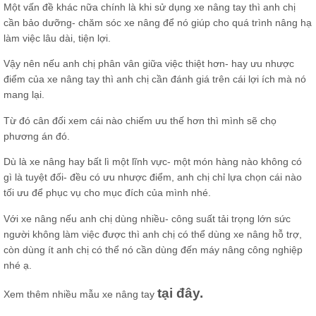
Một vấn đề khác nữa chính là khi sử dụng xe nâng tay thì anh chị
cần bảo dưỡng- chăm sóc xe nâng để nó giúp cho quá trình nâng hạ
làm việc lâu dài, tiện lợi.
Vậy nên nếu anh chị phân vân giữa việc thiệt hơn- hay ưu nhược
điểm của xe nâng tay thì anh chị cần đánh giá trên cái lợi ích mà nó
mang lại.
Từ đó cân đối xem cái nào chiếm ưu thế hơn thì mình sẽ chọ
phương án đó.
Dù là xe nâng hay bất lì một lĩnh vực- một món hàng nào không có
gì là tuyệt đối- đều có ưu nhược điểm, anh chị chỉ lựa chọn cái nào
tối ưu để phục vụ cho mục đích của mình nhé.
Với xe nâng nếu anh chị dùng nhiều- công suất tải trọng lớn sức
người không làm việc được thì anh chị có thể dùng xe nâng hỗ trợ,
còn dùng ít anh chị có thể nó cần dùng đến máy nâng công nghiệp
nhé ạ.
tại đây
.
Xem thêm nhiều mẫu xe nâng tay