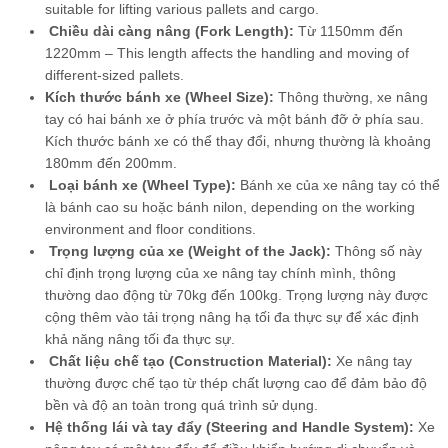
suitable for lifting various pallets and cargo.
Chiều dài càng nâng (Fork Length):
Từ 1150mm đến
1220mm – This length affects the handling and moving of
different-sized pallets.
Kích thước bánh xe (Wheel Size):
Thông thường, xe nâng
tay có hai bánh xe ở phía trước và một bánh đỡ ở phía sau.
Kích thước bánh xe có thể thay đổi, nhưng thường là khoảng
180mm đến 200mm.
Loại bánh xe (Wheel Type):
Bánh xe của xe nâng tay có thể
là bánh cao su hoặc bánh nilon, depending on the working
environment and floor conditions.
Trọng lượng của xe (Weight of the Jack):
Thông số này
chỉ định trọng lượng của xe nâng tay chính mình, thông
thường dao động từ 70kg đến 100kg. Trọng lượng này được
cộng thêm vào tải trọng nâng hạ tối đa thực sự để xác định
khả năng nâng tối đa thực sự.
Chất liệu chế tạo (Construction Material):
Xe nâng tay
thường được chế tạo từ thép chất lượng cao để đảm bảo độ
bền và độ an toàn trong quá trình sử dụng.
Hệ thống lái và tay đẩy (Steering and Handle System):
Xe