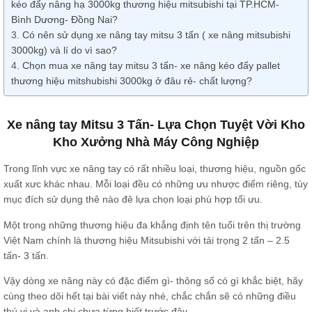
kéo đẩy nâng hạ 3000kg thương hiệu mitsubishi tại TP.HCM-
Bình Dương- Đồng Nai?
Có nên sử dụng xe nâng tay mitsu 3 tấn ( xe nâng mitsubishi
3000kg) và lí do vì sao?
Chọn mua xe nâng tay mitsu 3 tấn- xe nâng kéo đẩy pallet
thương hiệu mitshubishi 3000kg ở đâu rẻ- chất lượng?
Xe nâng tay Mitsu 3 Tấn- Lựa Chọn Tuyệt Vời Kho
Kho Xưởng Nhà Máy Công Nghiệp
Trong lĩnh vực xe nâng tay có rất nhiều loại, thương hiệu, nguồn gốc
xuất xưc khác nhau. Mỗi loại đều có những ưu nhược điểm riêng, tùy
mục đích sử dụng thê nào đê lựa chọn loại phù hợp tối ưu.
Một trong những thương hiệu đa khẳng định tên tuổi trên thị trường
Việt Nam chính là thương hiệu Mitsubishi với tải trọng 2 tấn – 2.5
tấn- 3 tấn.
Vậy dòng xe nâng này có đặc điểm gì- thông số có gì khắc biệt, hãy
cùng theo dõi hết tại bài viết này nhé, chắc chắn sẽ có những điều
thú vị và anh chị chưa từng biết trước đây.