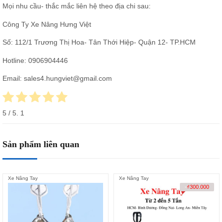
Mọi nhu cầu- thắc mắc liên hệ theo địa chi sau:
Công Ty Xe Nâng Hưng Việt
Số: 112/1 Trương Thị Hoa- Tân Thới Hiệp- Quận 12- TP.HCM
Hotline:
0906904446
Email: sales4.hungviet@gmail.com
5
/ 5.
1
Sản phẩm liên quan
Xe Nâng Tay
Xe Nâng Tay
-
₫
300.000