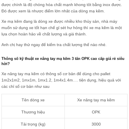
được chính là độ chóng hóa chất mạnh khong tôt bằng inox được.
Đó được xem là nhược điểm lớn nhât của dòng mạ kẽm.
Xe mạ kẽm đang là dòng xe được nhiều kho thủy sản, nhà máy
muốn sử dụng xe tốt hạn chế gỉ sét hư hỏng thì xe mạ kẽm là một
lựa chọn hoàn hảo về chất lượng và giá thành.
Anh chị hay thử ngay để kiểm tra chất lượng thế nào nhé.
Thông số kỹ thuật xe nâng tay mạ kẽm 3 tấn OPK cao cấp giá rẻ siêu
hời?
Xe nâng tay mạ kẽm có thông số cơ bản để dùng cho pallet
1m2x1m2, 1mx1m, 1mx1.2, 1m4x1.4m…. tiện dụng, hiệu quả với
các chỉ số cơ bản như sau
Tên dòng xe
Xe nâng tay mạ kẽm
Thương hiệu
OPK
Tải trọng (kg)
3000