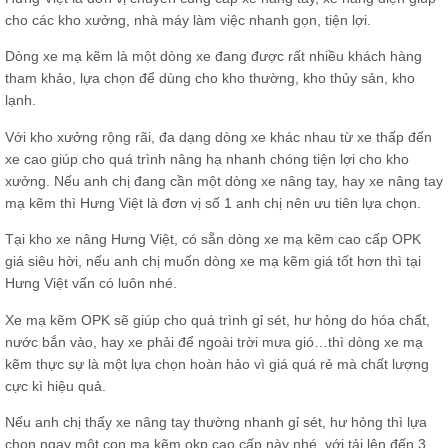
cho các kho xưởng, nhà máy làm việc nhanh gọn, tiện lợi.
Dòng xe mạ kẽm là một dòng xe đang được rất nhiều khách hàng
tham khảo, lựa chọn để dùng cho kho thường, kho thủy sản, kho
lạnh.
Với kho xưởng rộng rãi, đa dạng dòng xe khác nhau từ xe thấp đến
xe cao giúp cho quá trình nâng hạ nhanh chóng tiện lợi cho kho
xưởng. Nếu anh chị đang cần một dòng xe nâng tay, hay xe nâng tay
mạ kẽm thì Hưng Việt là đơn vị số 1 anh chị nên ưu tiên lựa chọn.
Tại kho xe nâng Hưng Việt, có sẵn dòng xe mạ kẽm cao cấp OPK
giá siêu hời, nếu anh chị muốn dòng xe mạ kẽm giá tốt hơn thì tại
Hưng Việt vấn có luôn nhé.
Xe mạ kẽm OPK sẽ giúp cho quá trình gỉ sét, hư hỏng do hóa chất,
nước bắn vào, hay xe phải để ngoài trời mưa gió…thì dòng xe mạ
kẽm thực sự là một lựa chọn hoàn hảo vì giá quá rẻ mà chất lượng
cực kì hiệu quả.
Nếu anh chị thấy xe nâng tay thường nhanh gỉ sét, hư hỏng thì lựa
chọn ngay một con mạ kẽm okp cao cấp này nhé, với tải lên đến 3