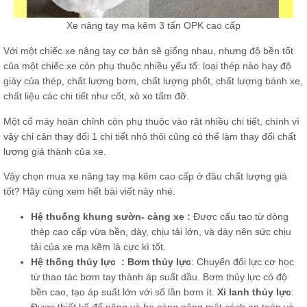
Xe nâng tay mạ kẽm 3 tấn OPK cao cấp
Với một chiếc xe nâng tay cơ bản sẽ giống nhau, nhưng độ bền tốt
của một chiếc xe còn phụ thuộc nhiều yếu tố: loại thép nào hay độ
giày của thép, chất lượng bơm, chất lượng phốt, chất lượng bánh xe,
chất liệu các chi tiết như cốt, xò xo tấm đỡ.
Một cổ máy hoàn chỉnh còn phụ thuộc vào rât nhiều chi tiết, chính vì
vậy chỉ cân thay đổi 1 chi tiết nhỏ thôi cũng có thể làm thay đổi chất
lượng giá thành của xe.
Vậy chọn mua xe nâng tay mạ kẽm cao cấp ở đâu chất lượng giá
tốt? Hãy cùng xem hết bài viết này nhé.
Hệ thuống khung sườn- càng xe :
Được cấu tạo từ dòng
thép cao cấp vừa bền, dày, chịu tải lớn, và dày nên sức chịu
tải của xe mạ kẽm là cực kì tốt.
Hệ thống thủy lực :
Bơm thủy lực
: Chuyển đổi lực cơ học
từ thao tác bơm tay thành áp suất dầu. Bơm thủy lực có độ
bền cao, tạo áp suất lớn với số lần bơm ít.
Xi lanh thủy lực
:
Được thiết kế để nâng và hạ càng nâng một cách an toàn và