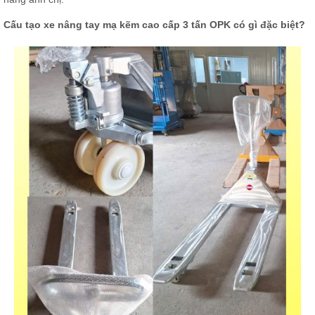
Cấu tạo xe nâng tay mạ kẽm cao cấp 3 tấn OPK có gì đặc biệt?