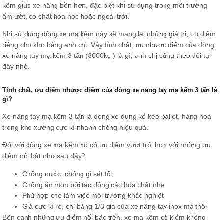
kẽm giúp xe nâng bền hơn, đặc biệt khi sử dụng trong môi trường
ẩm ướt, có chất hóa học hoặc ngoài trời.
Khi sử dụng dòng xe mạ kẽm này sẽ mang lại những giá trị, ưu điểm
riêng cho kho hàng anh chị. Vậy tính chất, ưu nhược điểm của dòng
xe nâng tay mạ kẽm 3 tấn (3000kg ) là gì, anh chị cùng theo dõi tại
đây nhé.
Tính chất, ưu điểm nhược điểm của dòng xe nâng tay mạ kẽm 3 tấn là
gì?
Xe nâng tay mạ kẽm 3 tấn là dòng xe dùng kể kéo pallet, hàng hóa
trong kho xưởng cực kì nhanh chóng hiệu quả.
Đối với dòng xe mạ kẽm nó có ưu điểm vượt trội hợn với những ưu
điểm nổi bật như sau đây?
Chống nước, chóng gỉ sét tốt
Chống ăn mòn bởi tác động các hóa chất nhẹ
Phù hợp cho làm việc môi trường khắc nghiệt
Giá cực kì rẻ, chỉ bằng 1/3 giá của xe nâng tay inox mà thôi
Bên cạnh những ưu điểm nổi bậc trên, xe mạ kẽm có kiểm không