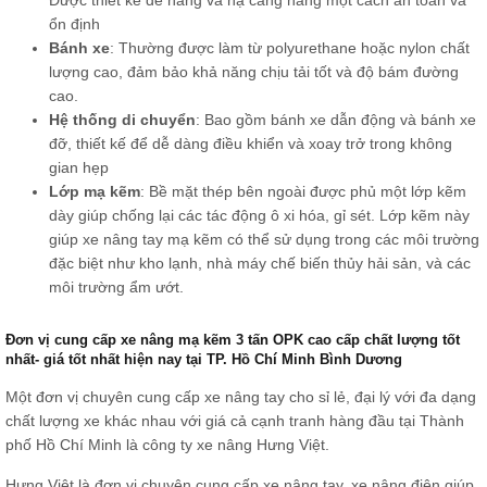
ổn định
Bánh xe
: Thường được làm từ polyurethane hoặc nylon chất
lượng cao, đảm bảo khả năng chịu tải tốt và độ bám đường
cao.
Hệ thống di chuyển
: Bao gồm bánh xe dẫn động và bánh xe
đỡ, thiết kế để dễ dàng điều khiển và xoay trở trong không
gian hẹp
Lớp mạ kẽm
: Bề mặt thép bên ngoài được phủ một lớp kẽm
dày giúp chống lại các tác động ô xi hóa, gỉ sét. Lớp kẽm này
giúp xe nâng tay mạ kẽm có thể sử dụng trong các môi trường
đặc biệt như kho lạnh, nhà máy chế biến thủy hải sản, và các
môi trường ẩm ướt.
Đơn vị cung cấp xe nâng mạ kẽm 3 tấn OPK cao cấp chất lượng tốt
nhất- giá tốt nhất hiện nay tại TP. Hồ Chí Minh Bình Dương
Một đơn vị chuyên cung cấp xe nâng tay cho sỉ lẻ, đại lý với đa dạng
chất lượng xe khác nhau với giá cả cạnh tranh hàng đầu tại Thành
phố Hồ Chí Minh là công ty xe nâng Hưng Việt.
Hưng Việt là đơn vị chuyên cung cấp xe nâng tay, xe nâng điện giúp