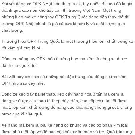
Đối với dòng xe OPK NHật bản thì quá ok, tuy nhiên đi theo đó là giá
thành quá cao nên khó tiếp cận thị trường Việt Nam. Một trong
những lí do mà xe nâng tay OPK Trung Quốc đang dần thay thế thị
trường OPK Nhật chính là giá cả cực kì hợp lý và chất lượng quá
chất lượng.
Thương hiệu OPK Trung Quốc là một thường hiệu lớn, chất lượng xe
tốt kèm giá cực kì rẻ.
Dòng xe nâng tay OPK théo thường hay mạ kẽm là dòng xe được
đánh giá cực kì tốt.
Bài viết này xin chia sẻ những nét đặc trưng của dòng xe mạ kẽm
OPK như sau đây nhé.
Dòng xe kéo đẩy pallet thấp, kéo đẩy hàng hóa 3 tấn mạ kẽm là
dòng xe được câu thạo từ thép dày, dẻo, cao cấp chịu tải tốt được
mạ 1 lớp kẽm chất lượng để nâng cao khả năng chóng gỉ sét, chóng
nước cực kì hiệu quả.
Xe nâng mạ kẽm là loại xe nâng có khung và các bộ phận kim loại
được phủ một lớp vỏ để bảo vệ khỏi sự ăn mòn và tre. Quá trình mạ