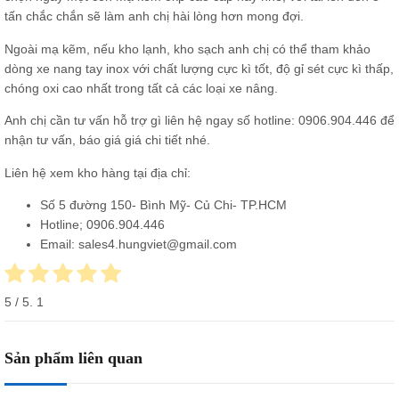
tấn chắc chắn sẽ làm anh chị hài lòng hơn mong đợi.
Ngoài mạ kẽm, nếu kho lạnh, kho sạch anh chị có thể tham khảo
dòng xe nang tay inox với chất lượng cực kì tốt, độ gỉ sét cực kì thấp,
chóng oxi cao nhất trong tất cả các loại xe nâng.
Anh chị cần tư vấn hỗ trợ gì liên hệ ngay số hotline: 0906.904.446 để
nhận tư vấn, báo giá giá chi tiết nhé.
Liên hệ xem kho hàng tại địa chỉ:
Số 5 đường 150- Bình Mỹ- Củ Chi- TP.HCM
Hotline; 0906.904.446
Email: sales4.hungviet@gmail.com
5
/ 5.
1
Sản phẩm liên quan