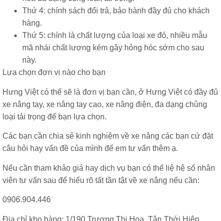
Thứ 4: chính sách đổi trả, bảo hành đầy đủ cho khách
hàng.
Thứ 5: chính là chất lượng của loại xe đó, nhiều mẫu
mã nhái chất lượng kém gây hỏng hóc sớm cho sau
này.
Lựa chọn đơn vị nào cho bạn
Hưng Việt có thể sẽ là đơn vị bạn cần, ở Hưng Việt có đầy đủ
xe nâng tay
,
xe nâng tay cao
, xe nâng điện, đa dạng chủng
loại tải trọng để bạn lựa chọn.
Các bạn cần chia sẻ kinh nghiệm về xe nâng các bạn cứ đặt
câu hỏi hay vấn đề của mình để em tư vấn thêm ạ.
Nếu cần tham khảo giá hay dịch vụ bạn có thể liệ hệ số nhân
viên tư vấn sau để hiểu rõ tất tần tật về xe nâng nếu cần:
0906.904.446
Địa chỉ kho hàng: 1/190 Trương Thị Hoa, Tân Thới Hiệp,