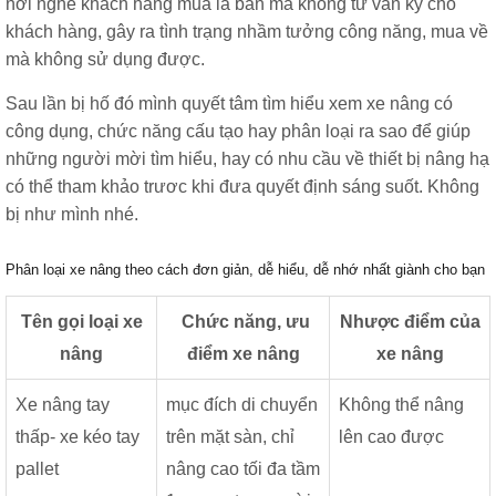
nơi nghe khách hàng mua là bán mà không tư vấn kỹ cho
khách hàng, gây ra tình trạng nhầm tưởng công năng, mua về
mà không sử dụng được.
Sau lần bị hố đó mình quyết tâm tìm hiểu xem xe nâng có
công dụng, chức năng cấu tạo hay phân loại ra sao để giúp
những người mời tìm hiểu, hay có nhu cầu về thiết bị nâng hạ
có thể tham khảo trươc khi đưa quyết định sáng suốt. Không
bị như mình nhé.
Phân loại xe nâng theo cách đơn giản, dễ hiểu, dễ nhớ nhất giành cho bạn
Tên gọi loại xe
Chức năng, ưu
Nhược điểm của
nâng
điểm xe nâng
xe nâng
Xe nâng tay
mục đích di chuyển
Không thể nâng
thấp- xe kéo tay
trên mặt sàn, chỉ
lên cao được
pallet
nâng cao tối đa tầm