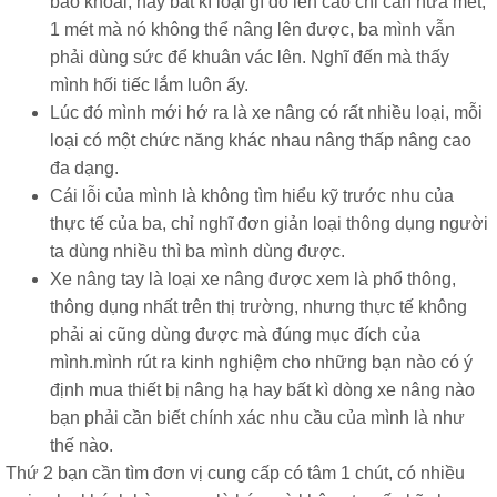
bao khoai, hay bất kì loại gì đó lên cao chỉ cần nửa mét,
1 mét mà nó không thể nâng lên được, ba mình vẫn
phải dùng sức để khuân vác lên. Nghĩ đến mà thấy
mình hối tiếc lắm luôn ấy.
Lúc đó mình mới hớ ra là xe nâng có rất nhiều loại, mỗi
loại có một chức năng khác nhau nâng thấp nâng cao
đa dạng.
Cái lỗi của mình là không tìm hiểu kỹ trước nhu của
thực tế của ba, chỉ nghĩ đơn giản loại thông dụng người
ta dùng nhiều thì ba mình dùng được.
Xe nâng tay là loại xe nâng được xem là phổ thông,
thông dụng nhất trên thị trường, nhưng thực tế không
phải ai cũng dùng được mà đúng mục đích của
mình.mình rút ra kinh nghiệm cho những bạn nào có ý
định mua thiết bị nâng hạ hay bất kì dòng xe nâng nào
bạn phải cần biết chính xác nhu cầu của mình là như
thế nào.
Thứ 2 bạn cần tìm đơn vị cung cấp có tâm 1 chút, có nhiều