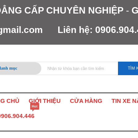
 ĐẲNG CẤP CHUYÊN NGHIỆP
-
G
gmail.com
Liên hệ:
0906.904
TÌM 
G CHỦ
GIỚI THIỆU
CỬA HÀNG
TIN XE 
Hot
0906.904.446