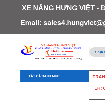
XE NÂNG HƯNG VIỆT -
Email:
sales4.hungviet@
TẤT CẢ DANH MỤC
TRAN
LH: 