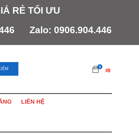
IÁ RẺ TỐI ƯU
.446
Zalo:
0906.904.446
0
KIẾM
₫
0
NÂNG
LIÊN HỆ