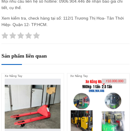
Mọi nhu cầu liên hệ số hotline:
0906.904.446
để nhận báo giá chi
tiết, cụ thể.
Xem kiểm tra, check hàng tại số: 112/1 Trương Thị Hoa- Tân Thới
Hiệp- Quận 12- TP.HCM.
Sản phẩm liên quan
Xe Nâng Tay
Xe Nâng Tay
-
₫
10.000.000