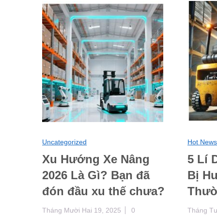
Uncategorized
Hot New
Xu Hướng Xe Nâng
5 Lí
2026 Là Gì? Bạn đã
Bị H
đón đầu xu thế chưa?
Thườ
Tháng Mười Hai 19, 2025
0
Tháng Tư