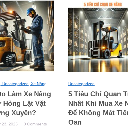
s,
Uncategorized,
Xe Nâng
Uncategorized
 Do Làm Xe Nâng
5 Tiêu Chí Quan 
ư Hỏng Lặt Vặt
Nhât Khi Mua Xe 
ng Xuyên?
Để Không Mất Tiề
Oan
 23, 2025
0 Comments