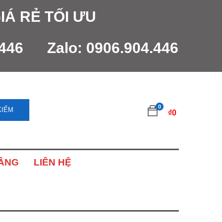
IÁ RẺ TỐI ƯU
.446
Zalo:
0906.904.446
0
KIẾM
₫
0
NÂNG
LIÊN HỆ