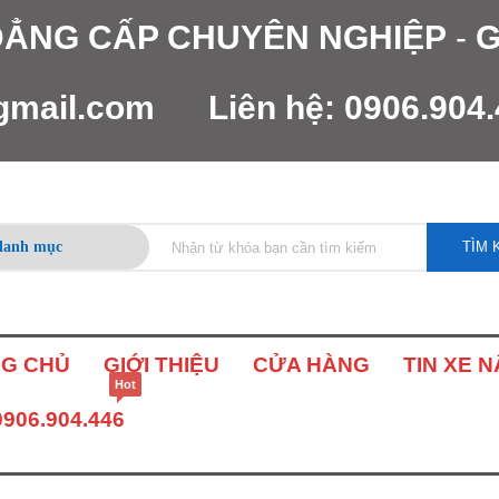
 ĐẲNG CẤP CHUYÊN NGHIỆP
-
G
gmail.com
Liên hệ:
0906.904
TÌM 
G CHỦ
GIỚI THIỆU
CỬA HÀNG
TIN XE 
Hot
0906.904.446