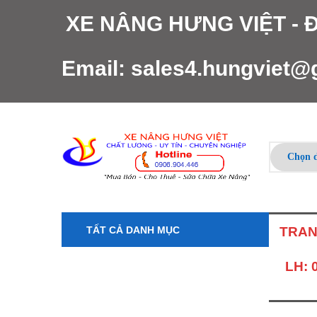
XE NÂNG HƯNG VIỆT -
Email:
sales4.hungviet@
TẤT CẢ DANH MỤC
TRAN
LH: 