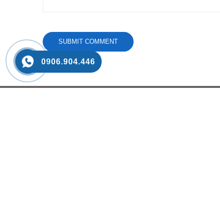
0906.904.446
CHÍNH SÁCH BÁN HÀNG
DANH 
Chính sách Mua hàng/Đổi Trả
Xe Nâng
Chính sách Thanh toán
Bộ Kẹp
Chính sách Giao hàng
Bánh Xe
Chính sách Bảo hành
Sửa Ch
Chính sách Bảo Mật thông tin
Phụ Tùn