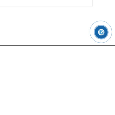
 VIỆT
ĐỊNH VỊ XE NÂNG HƯNG VIỆT
Huyện Củ
com