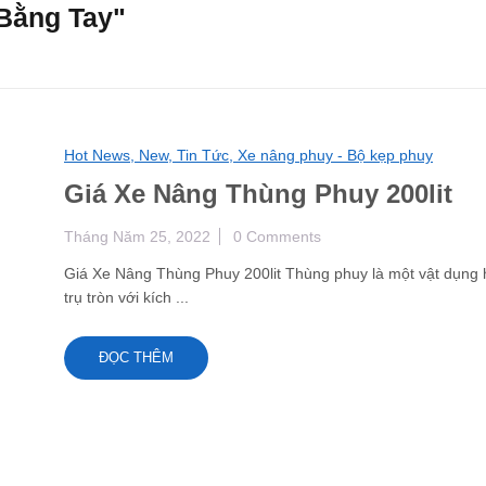
Bằng Tay"
Hot News,
New,
Tin Tức,
Xe nâng phuy - Bộ kẹp phuy
Giá Xe Nâng Thùng Phuy 200lit
Tháng Năm 25, 2022
0 Comments
Giá Xe Nâng Thùng Phuy 200lit Thùng phuy là một vật dụng 
trụ tròn với kích ...
ĐỌC THÊM