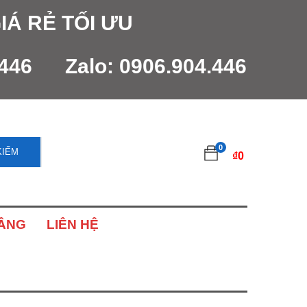
IÁ RẺ TỐI ƯU
.446
Zalo:
0906.904.446
0
KIẾM
₫
0
NÂNG
LIÊN HỆ