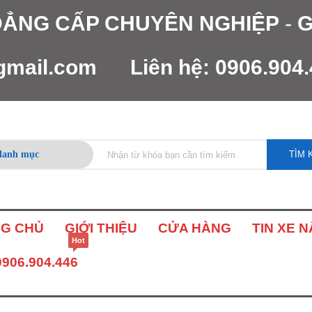
 ĐẲNG CẤP CHUYÊN NGHIỆP
-
G
gmail.com
Liên hệ:
0906.904
TÌM 
G CHỦ
GIỚI THIỆU
CỬA HÀNG
TIN XE 
Hot
0906.904.446