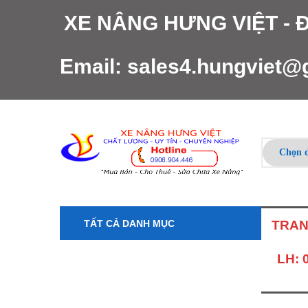
XE NÂNG HƯNG VIỆT -
Email:
sales4.hungviet@
TẤT CẢ DANH MỤC
TRAN
LH: 