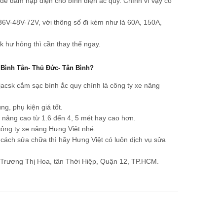
đề đảm nạp điện cho bình điện ắc quy. Chính vì vậy có
36V-48V-72V, với thông số đi kèm như là 60A, 150A,
ck hư hỏng thì cần thay thế ngay.
- Bình Tân- Thủ Đức- Tân Bình?
jacsk cắm sạc bình ắc quy chính là công ty xe nâng
g, phụ kiện giá tốt.
ấn nâng cao từ 1.6 đến 4, 5 mét hay cao hơn.
 công ty xe nâng Hưng Việt nhé.
t cách
sửa chữa
thì hãy Hưng Việt có luôn dịch vụ sửa
/1 Trương Thị Hoa, tân Thới Hiệp, Quận 12, TP.HCM.