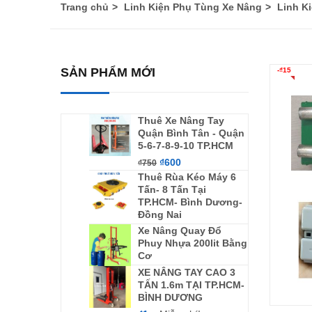
Trang chủ
Linh Kiện Phụ Tùng Xe Nâng
Linh K
SẢN PHẨM MỚI
-
₫
15
Thuê Xe Nâng Tay
Quận Bình Tân - Quận
5-6-7-8-9-10 TP.HCM
₫
600
₫
750
Thuê Rùa Kéo Máy 6
Tấn- 8 Tấn Tại
TP.HCM- Bình Dương-
Đồng Nai
Xe Nâng Quay Đổ
Phuy Nhựa 200lit Bằng
Cơ
XE NÂNG TAY CAO 3
TẤN 1.6m TẠI TP.HCM-
BÌNH DƯƠNG