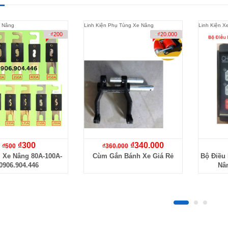
e Nâng
Linh Kiện Phụ Tùng Xe Nâng
Linh Kiện X
-
₫
200
-
₫
20.000
₫
300
₫
340.000
₫
500
₫
360.000
 Xe Nâng 80A-100A-
Cùm Gắn Bánh Xe Giá Rẻ
Bộ Điều
0906.904.446
Nâ