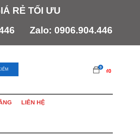
IÁ RẺ TỐI ƯU
.446
Zalo:
0906.904.446
0
KIẾM
₫
0
NÂNG
LIÊN HỆ