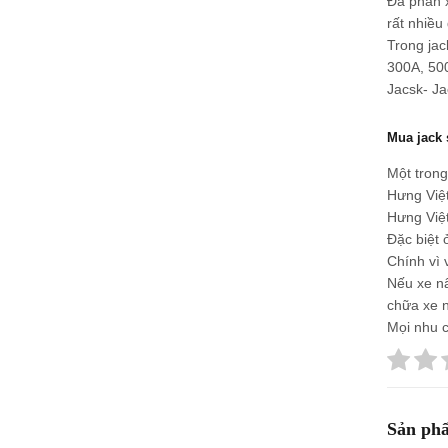
Đa phần x
rất nhiều
Trong jac
300A, 50
Jacsk- Ja
Mua jack 
Một trong
Hưng Việt
Hưng Việt
Đặc biệt 
Chính vì 
Nếu xe nâ
chữa xe n
Mọi nhu c
Sản phẩ