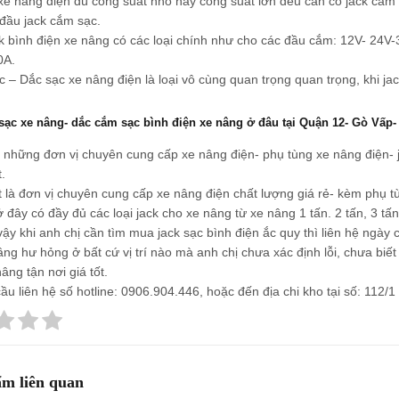
e nâng điện dù công suất nhỏ hay cong suất lớn đều cần có jack cắm 
 đầu jack cắm sạc.
k bình điện xe nâng có các loại chính như cho các đầu cắm: 12V- 24V-
0A.
c – Dắc sạc xe nâng điện là loại vô cùng quan trọng quan trọng, khi ja
sạc xe nâng- dắc cắm sạc bình điện xe nâng ở đâu tại Quận 12- Gò Vấp
 những đơn vị chuyên cung cấp xe nâng điện- phụ tùng xe nâng điện- 
.
 là đơn vị chuyên cung cấp xe nâng điện chất lượng giá rẻ- kèm phụ tùn
ở đây có đầy đủ các loại jack cho xe nâng từ xe nâng 1 tấn. 2 tấn, 3 t
vậy khi anh chị cần tìm mua jack sạc bình điện ắc quy thì liên hệ ngày
ng hư hỏng ở bất cứ vị trí nào mà anh chị chưa xác định lỗi, chưa biế
âng tận nơi giá tốt.
ầu liên hệ số hotline:
0906.904.446
, hoặc đến địa chi kho tại số: 112
m liên quan