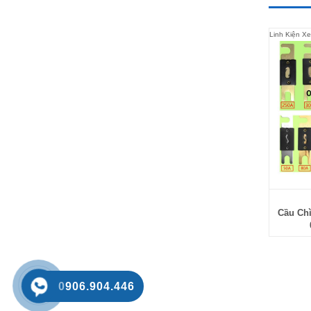
Linh Kiện X
Cầu Chì
0906.904.446