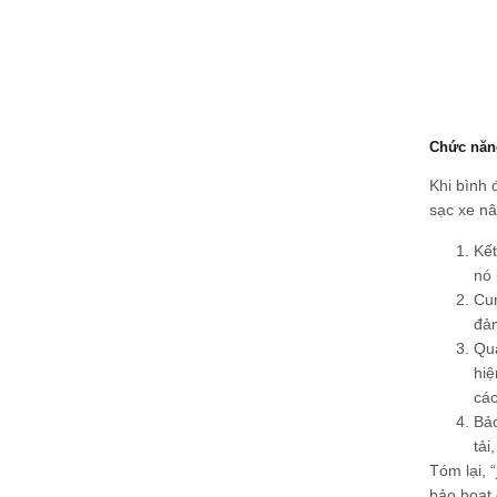
Chức năng
Khi bình 
sạc xe nâ
Kết
nó 
Cun
đảm
Quả
hiệ
các
Bảo
tải
Tóm lại, 
bảo hoạt 