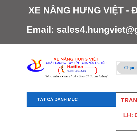
XE NÂNG HƯNG VIỆT -
Email:
sales4.hungviet@
TẤT CẢ DANH MỤC
TRAN
LH: 