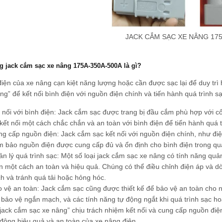
JACK CẮM SẠC XE NÂNG 175
 jack cắm sạc xe nâng 175A-350A-500A là gì?
điện của xe nâng cạn kiệt năng lượng hoặc cần được sạc lại để duy trì
ng” để kết nối bình điện với nguồn điện chính và tiến hành quá trình s
 nối với bình điện: Jack cắm sạc được trang bị đầu cắm phù hợp với c
kết nối một cách chắc chắn và an toàn với bình điện để tiến hành quá t
g cấp nguồn điện: Jack cắm sạc kết nối với nguồn điện chính, như đi
 bảo nguồn điện được cung cấp đủ và ổn định cho bình điện trong quá
n lý quá trình sạc: Một số loại jack cắm sạc xe nâng có tính năng quả
n một cách an toàn và hiệu quả. Chúng có thể điều chỉnh điện áp và 
h và tránh quá tải hoặc hỏng hóc.
 vệ an toàn: Jack cắm sạc cũng được thiết kế để bảo vệ an toàn cho
, bảo vệ ngắn mạch, và các tính năng tự động ngắt khi quá trình sạc h
“jack cắm sạc xe nâng” chịu trách nhiệm kết nối và cung cấp nguồn điệ
động hiệu quả và an toàn của xe nâng điện.