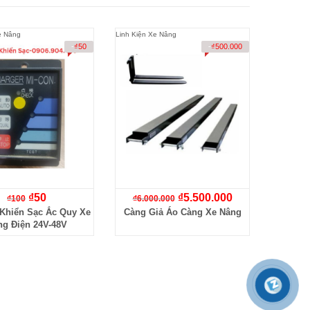
e Nâng
Linh Kiện Xe Nâng
Phụ Tùng 
-
₫
50
-
₫
500.000
₫
50
₫
5.500.000
₫
100
₫
6.000.000
 Khiển Sạc Ắc Quy Xe
Càng Giả Áo Càng Xe Nâng
Rơ Le 
ng Điện 24V-48V
Nâng