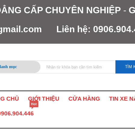
 ĐẲNG CẤP CHUYÊN NGHIỆP
-
G
gmail.com
Liên hệ:
0906.904
TÌM 
G CHỦ
GIỚI THIỆU
CỬA HÀNG
TIN XE 
Hot
0906.904.446