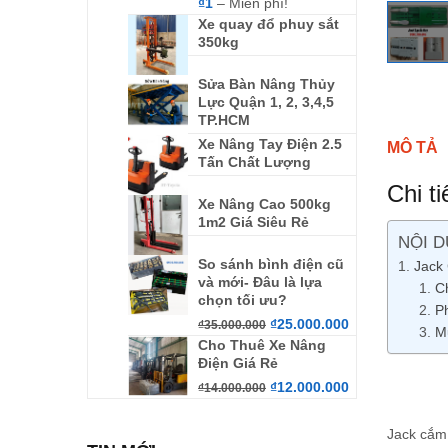
₫
1
– Miễn phí!
Xe quay đổ phuy sắt
350kg
Sửa Bàn Nâng Thủy
Lực Quận 1, 2, 3,4,5
TP.HCM
Xe Nâng Tay Điện 2.5
MÔ TẢ
Tấn Chất Lượng
Chi t
Xe Nâng Cao 500kg
1m2 Giá Siêu Rẻ
NỘI D
So sánh bình điện cũ
Jack
và mới- Đâu là lựa
C
chọn tối ưu?
P
₫
25.000.000
₫
35.000.000
M
Cho Thuê Xe Nâng
Điện Giá Rẻ
₫
12.000.000
₫
14.000.000
Jack cắm 