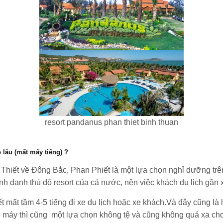
resort pandanus phan thiet binh thuan
lâu (mất mấy tiếng) ?
iết về Đông Bắc, Phan Phiết là một lựa chọn nghỉ dưỡng trê
 danh thủ đô resort của cả nước, nên việc khách du lịch gần xa
t tầm 4-5 tiếng đi xe du lịch hoặc xe khách.Và đây cũng là lự
máy thì cũng một lựa chọn không tệ và cũng không quá xa cho b