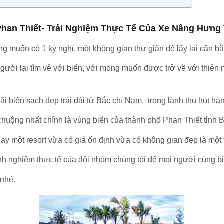
han Thiết- Trải Nghiệm Thực Tế Của Xe Nâng Hưng V
g muốn có 1 kỳ nghỉ, một không gian thư giãn để lấy lại cân b
gười lại tìm vê với biển, với mong muốn được trở về với thiên n
ãi biển sạch đẹp trải dài từ Bắc chí Nam, trong lành thu hút h
huộng nhất chính là vùng biển của thành phố Phan Thiết tỉnh 
hay một resort vừa có giá ổn định vừa có không gian đẹp là mộ
kinh nghiệm thực tế của đội nhóm chúng tôi để mọi người cùng 
 nhé.