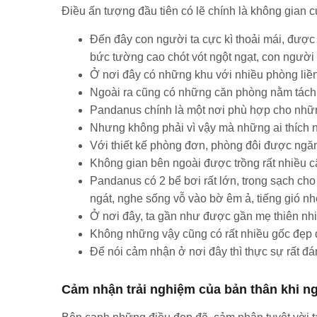
Điều ấn tượng đầu tiên có lẽ chính là không gian c
Đến đây con người ta cực kì thoải mái, được 
bức tường cao chót vót ngột ngạt, con người 
Ở nơi đây có những khu với nhiều phòng liền
Ngoài ra cũng có những căn phòng nằm tách bi
Pandanus chính là một nơi phù hợp cho những
Nhưng không phải vì vậy mà những ai thích n
Với thiết kế phòng đơn, phòng đôi được ngăn 
Không gian bên ngoài được trồng rất nhiều c
Pandanus có 2 bể bơi rất lớn, trong sạch ch
ngát, nghe sống vỗ vào bờ êm ả, tiếng gió nh
Ở nơi đây, ta gần như được gần mẹ thiên nhiê
Không những vậy cũng có rất nhiều gốc đẹp 
Để nói cảm nhận ở nơi đây thì thực sự rất đá
Cảm nhận trải nghiệm của bản thân khi n