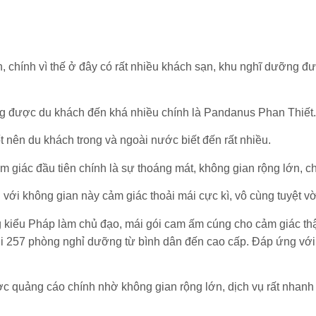
n, chính vì thế ở đây có rất nhiều khách sạn, khu nghĩ dưỡng đ
ếng được du khách đến khá nhiều chính là Pandanus Phan Thiết.
ốt nên du khách trong và ngoài nước biết đến rất nhiều.
 giác đầu tiên chính là sự thoáng mát, không gian rộng lớn, ch
 với không gian này cảm giác thoải mái cực kì, vô cùng tuyệt vờ
iểu Pháp làm chủ đạo, mái gói cam ấm cúng cho cảm giác thật 
ới 257 phòng nghỉ dưỡng từ bình dân đến cao cấp. Đáp ứng với
quảng cáo chính nhờ không gian rộng lớn, dịch vụ rất nhanh 