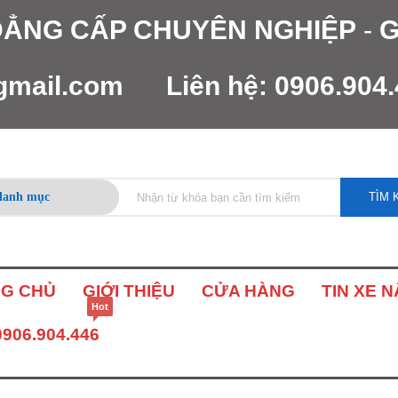
 ĐẲNG CẤP CHUYÊN NGHIỆP
-
G
gmail.com
Liên hệ:
0906.904
TÌM 
G CHỦ
GIỚI THIỆU
CỬA HÀNG
TIN XE 
Hot
0906.904.446