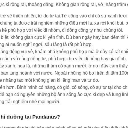
ực kì rộng rãi, thoáng đãng. Không gian rộng rãi, với hàng trăm
trở về thiên nhiên, tự do tự tại.Từ cổng vào chỉ có sự xanh tư
chúng ta được trải nghiệm những điều mới lạ, xa rời khói bụi, b
 kề phù hợp với việc đi nhóm, đi đông công ty như chúng tôi.
ệt, không gian cực kì yên tĩnh. Dù ban ngày hay ban đêm thì kh
 ai muốn nghỉ ngơi, sâu lắng là rất phù hợp.
ăng động vui vẻ, khám phá không phù hợp mà ở đây có rất nhiều
cách vô cùng riêng tư, phù hợp cho việc đi riêng hay gia đình. 
ây xanh, hoa lá, những thảm cỏ xanh mướt, ở nơi đây cảm thấy 
o bạn tung hoành với nước. Ngoài những hồ bơi trên đi tầm 10
ẹ nhàng tạo một không gian kì lãng mạn và tự do.
n hơn. Bình minh có nắng, có gió, có sóng, có sự tự tại cho c
để bạn có nguyên những bộ ảnh sống ảo cực kì đẹp và lung lin
ng trải nghiệm nhé mọi người.
ghỉ dưỡng tại Pandanus?