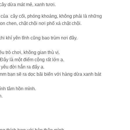
 cây dừa mát mẻ, xanh tươi.
ơi của cây cối, phóng khoáng, không phải là những
on chen, chật chội nơi phố xá chật chội.
i khí yên tĩnh cũng bao trùm nơi đây.
 trò chơi, không gian thù vị.
Đây là một điểm cộng rất lớn ạ.
yêu đời hẳn ra đấy ạ.
0mm bạn sẽ ra dọc bãi biển với hàng dừa xanh bát
hính tâm hồn mình.
h.