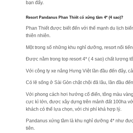
bạn đấy.
Resort Pandanus Phan Thiết có xứng tầm 4* (4 sao)?
Phan Thiết được biết đến với thế mạnh du lịch biể
thiên nhiên.
Một trong số những khu nghỉ dưỡng, resort nổi ti
Được nằm trong top resort 4* ( 4 sao) chất lượng t
Với công ty xe nâng Hưng Việt lần đầu đến đây, cảm
Có lẽ sống ở Sài Gòn chật chội đã lâu, lần đầu đến
Với phong cách hơi hướng cổ điển, tông màu vàng k
cực kì lớn, được xây dựng trên mảnh đất 100ha v
khách có thể lựa chọn, với chi phí khá hợp lý.
Pandanus xứng tầm là khu nghỉ dưỡng 4* như được 
tiên.