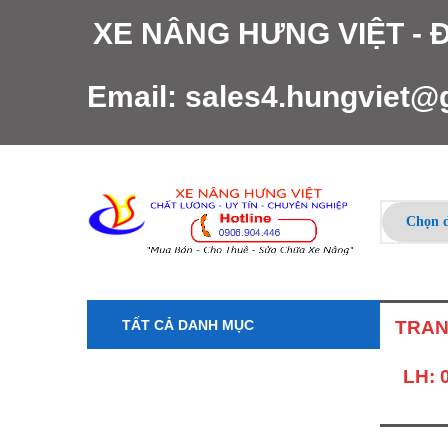
XE NÂNG HƯNG VIỆT -
Email:
sales4.hungviet@
TẤT CẢ DANH MỤC
TRAN
LH: 