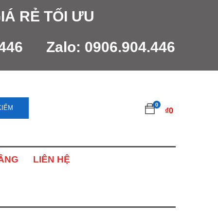
IÁ RẺ TỐI ƯU
.446
Zalo:
0906.904.446
0
KIẾM
₫
0
NÂNG
LIÊN HỆ